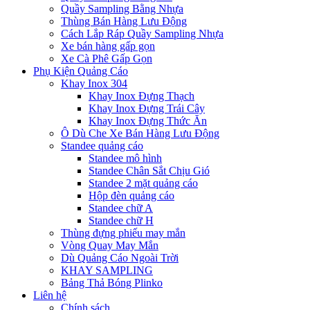
Quầy Sampling Bằng Nhựa
Thùng Bán Hàng Lưu Động
Cách Lắp Ráp Quầy Sampling Nhựa
Xe bán hàng gấp gọn
Xe Cà Phê Gấp Gọn
Phụ Kiện Quảng Cáo
Khay Inox 304
Khay Inox Đựng Thạch
Khay Inox Đựng Trái Cây
Khay Inox Đựng Thức Ăn
Ô Dù Che Xe Bán Hàng Lưu Động
Standee quảng cáo
Standee mô hình
Standee Chân Sắt Chịu Gió
Standee 2 mặt quảng cáo
Hộp đèn quảng cáo
Standee chữ A
Standee chữ H
Thùng đựng phiếu may mắn
Vòng Quay May Mắn
Dù Quảng Cáo Ngoài Trời
KHAY SAMPLING
Bảng Thả Bóng Plinko
Liên hệ
Chính sách