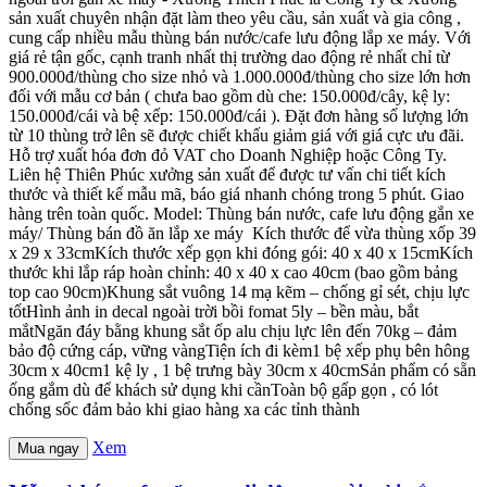
sản xuất chuyên nhận đặt làm theo yêu cầu, sản xuất và gia công ,
cung cấp nhiều mẫu thùng bán nước/cafe lưu động lắp xe máy. Với
giá rẻ tận gốc, cạnh tranh nhất thị trường dao động rẻ nhất chỉ từ
900.000đ/thùng cho size nhỏ và 1.000.000đ/thùng cho size lớn hơn
đối với mẫu cơ bản ( chưa bao gồm dù che: 150.000đ/cây, kệ ly:
150.000đ/cái và bệ xếp: 150.000đ/cái ). Đặt đơn hàng số lượng lớn
từ 10 thùng trở lên sẽ được chiết khấu giảm giá với giá cực ưu đãi.
Hỗ trợ xuất hóa đơn đỏ VAT cho Doanh Nghiệp hoặc Công Ty.
Liên hệ Thiên Phúc xưởng sản xuất để được tư vấn chi tiết kích
thước và thiết kế mẫu mã, báo giá nhanh chóng trong 5 phút. Giao
hàng trên toàn quốc. Model: Thùng bán nước, cafe lưu động gắn xe
máy/ Thùng bán đồ ăn lắp xe máy Kích thước để vừa thùng xốp 39
x 29 x 33cmKích thước xếp gọn khi đóng gói: 40 x 40 x 15cmKích
thước khi lắp ráp hoàn chỉnh: 40 x 40 x cao 40cm (bao gồm bảng
top cao 90cm)Khung sắt vuông 14 mạ kẽm – chống gỉ sét, chịu lực
tốtHình ảnh in decal ngoài trời bồi fomat 5ly – bền màu, bắt
mắtNgăn đáy bằng khung sắt ốp alu chịu lực lên đến 70kg – đảm
bảo độ cứng cáp, vững vàngTiện ích đi kèm1 bệ xếp phụ bên hông
30cm x 40cm1 kệ ly , 1 bệ trưng bày 30cm x 40cmSản phẩm có sẵn
ống gắm dù để khách sử dụng khi cầnToàn bộ gấp gọn , có lót
chống sốc đảm bảo khi giao hàng xa các tỉnh thành
Xem
Mua ngay