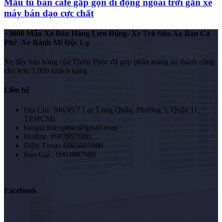
Mẫu tủ bán cafe gấp gọn di động ngoài trời gắn xe
máy bán dạo cực chất
+3000 Mẫu Xe Bán Hàng Lưu Động- Xe Trà Sữa-Xe Bán Cà
Phê -Xe Bánh Mì Độc Lạ
Xe đẩy bán hàng của Thiên Phúc đã góp phần mang lại thành công
cho hơn 5.000 khách hàng
Liên hệ
Địa Chỉ: 506/49/7 Lạc Long Quân, Phường 5, Quận 11,
TP.HCMz
baogia.thienphuc@gmail.com
Hotline: 0903897980
Điện Thoại: 0903897980
Báo Giá : 0903897980
Facebook