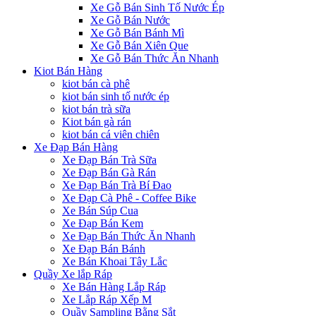
Xe Gỗ Bán Sinh Tố Nước Ép
Xe Gỗ Bán Nước
Xe Gỗ Bán Bánh Mì
Xe Gỗ Bán Xiên Que
Xe Gỗ Bán Thức Ăn Nhanh
Kiot Bán Hàng
kiot bán cà phê
kiot bán sinh tố nước ép
kiot bán trà sữa
Kiot bán gà rán
kiot bán cá viên chiên
Xe Đạp Bán Hàng
Xe Đạp Bán Trà Sữa
Xe Đạp Bán Gà Rán
Xe Đạp Bán Trà Bí Đao
Xe Đạp Cà Phê - Coffee Bike
Xe Bán Súp Cua
Xe Đạp Bán Kem
Xe Đạp Bán Thức Ăn Nhanh
Xe Đạp Bán Bánh
Xe Bán Khoai Tây Lắc
Quầy Xe lắp Ráp
Xe Bán Hàng Lắp Ráp
Xe Lắp Ráp Xếp M
Quầy Sampling Bằng Sắt