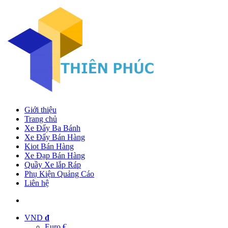
Giới thiệu
Trang chủ
Xe Đẩy Ba Bánh
Xe Đẩy Bán Hàng
Kiot Bán Hàng
Xe Đạp Bán Hàng
Quầy Xe lắp Ráp
Phụ Kiện Quảng Cáo
Liên hệ
VND
đ
Euro €