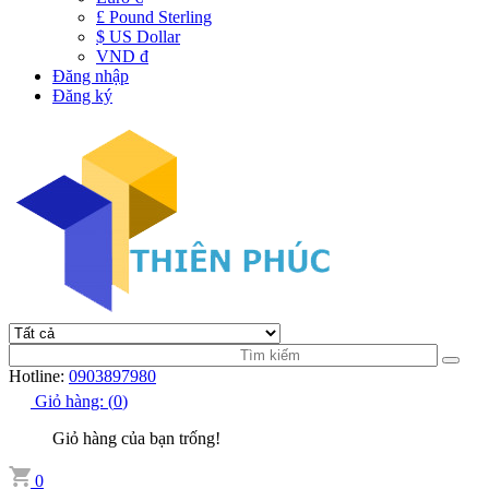
£ Pound Sterling
$ US Dollar
VND đ
Đăng nhập
Đăng ký
Hotline:
0903897980
Giỏ hàng:
(
0
)
Giỏ hàng của bạn trống!
0