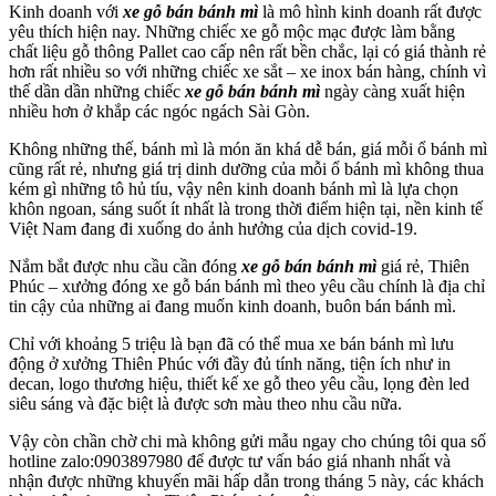
Kinh doanh với
xe gỗ bán bánh mì
là mô hình kinh doanh rất được
yêu thích hiện nay. Những chiếc xe gỗ mộc mạc được làm bằng
chất liệu gỗ thông Pallet cao cấp nên rất bền chắc, lại có giá thành rẻ
hơn rất nhiều so với những chiếc xe sắt – xe inox bán hàng, chính vì
thế dần dần những chiếc
xe gỗ bán bánh mì
ngày càng xuất hiện
nhiều hơn ở khắp các ngóc ngách Sài Gòn.
Không những thế, bánh mì là món ăn khá dễ bán, giá mỗi ổ bánh mì
cũng rất rẻ, nhưng giá trị dinh dưỡng của mỗi ổ bánh mì không thua
kém gì những tô hủ tíu, vậy nên kinh doanh bánh mì là lựa chọn
khôn ngoan, sáng suốt ít nhất là trong thời điểm hiện tại, nền kinh tế
Việt Nam đang đi xuống do ảnh hưởng của dịch covid-19.
Nắm bắt được nhu cầu cần đóng
xe gỗ bán bánh mì
giá rẻ, Thiên
Phúc – xưởng đóng xe gỗ bán bánh mì theo yêu cầu chính là địa chỉ
tin cậy của những ai đang muốn kinh doanh, buôn bán bánh mì.
Chỉ với khoảng 5 triệu là bạn đã có thể mua xe bán bánh mì lưu
động ở xưởng Thiên Phúc với đầy đủ tính năng, tiện ích như in
decan, logo thương hiệu, thiết kế xe gỗ theo yêu cầu, lọng đèn led
siêu sáng và đặc biệt là được sơn màu theo nhu cầu nữa.
Vậy còn chần chờ chi mà không gửi mẫu ngay cho chúng tôi qua số
hotline zalo:0903897980 để được tư vấn báo giá nhanh nhất và
nhận được những khuyến mãi hấp dẫn trong tháng 5 này, các khách