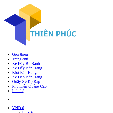
Giới thiệu
Trang chủ
Xe Đẩy Ba Bánh
Xe Đẩy Bán Hàng
Kiot Bán Hàng
Xe Đạp Bán Hàng
Quầy Xe lắp Ráp
Phụ Kiện Quảng Cáo
Liên hệ
VND
đ
Euro €