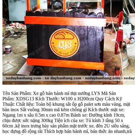
Tên Sản Phẩm: Xe gỗ bán bánh mì thịt nướng LYS Mã Sản
Phẩm: XDSG13 Kích Thước: W100 x H200cm Quy Cách Kỹ
Thuật: Chất liệu: Toàn bộ khung sắt ốp gỗ palet sơn màu vàng, mặt
bàn inox Sắt vuông 30mm mã kẽm chống gỉ Kích thước mặt xe:
Ngang 1m x sâu 0.5m x cao 0.87m Bánh xe: Đường kính 19cm,
chịu được sức nặng 300kg Tiện ích của xe: Tủ kính 3 tầng 50 x
60cm ,kệ inox trưng bày sản phẩm mặt trước xe, đèn 2U siêu sáng,
học đựng đồ rộng rãi Thích hợp bán bánh mì, bán thức ăn nhanh,trà