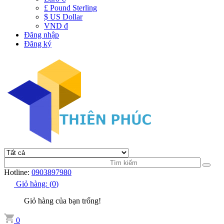
£ Pound Sterling
$ US Dollar
VND đ
Đăng nhập
Đăng ký
Hotline:
0903897980
Giỏ hàng:
(
0
)
Giỏ hàng của bạn trống!
0