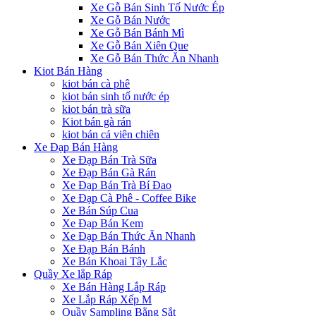
Xe Gỗ Bán Sinh Tố Nước Ép
Xe Gỗ Bán Nước
Xe Gỗ Bán Bánh Mì
Xe Gỗ Bán Xiên Que
Xe Gỗ Bán Thức Ăn Nhanh
Kiot Bán Hàng
kiot bán cà phê
kiot bán sinh tố nước ép
kiot bán trà sữa
Kiot bán gà rán
kiot bán cá viên chiên
Xe Đạp Bán Hàng
Xe Đạp Bán Trà Sữa
Xe Đạp Bán Gà Rán
Xe Đạp Bán Trà Bí Đao
Xe Đạp Cà Phê - Coffee Bike
Xe Bán Súp Cua
Xe Đạp Bán Kem
Xe Đạp Bán Thức Ăn Nhanh
Xe Đạp Bán Bánh
Xe Bán Khoai Tây Lắc
Quầy Xe lắp Ráp
Xe Bán Hàng Lắp Ráp
Xe Lắp Ráp Xếp M
Quầy Sampling Bằng Sắt