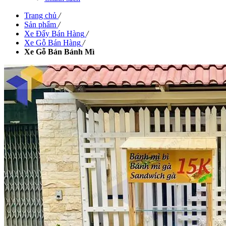
Trang chủ
/
Sản phẩm
/
Xe Đẩy Bán Hàng
/
Xe Gỗ Bán Hàng
/
Xe Gỗ Bán Bánh Mì