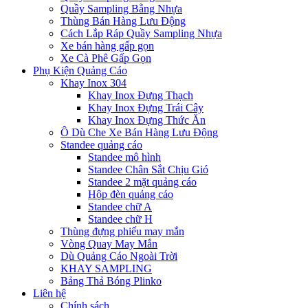
Quầy Sampling Bằng Nhựa
Thùng Bán Hàng Lưu Động
Cách Lắp Ráp Quầy Sampling Nhựa
Xe bán hàng gấp gọn
Xe Cà Phê Gấp Gọn
Phụ Kiện Quảng Cáo
Khay Inox 304
Khay Inox Đựng Thạch
Khay Inox Đựng Trái Cây
Khay Inox Đựng Thức Ăn
Ô Dù Che Xe Bán Hàng Lưu Động
Standee quảng cáo
Standee mô hình
Standee Chân Sắt Chịu Gió
Standee 2 mặt quảng cáo
Hộp đèn quảng cáo
Standee chữ A
Standee chữ H
Thùng đựng phiếu may mắn
Vòng Quay May Mắn
Dù Quảng Cáo Ngoài Trời
KHAY SAMPLING
Bảng Thả Bóng Plinko
Liên hệ
Chính sách