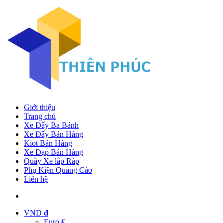
Giới thiệu
Trang chủ
Xe Đẩy Ba Bánh
Xe Đẩy Bán Hàng
Kiot Bán Hàng
Xe Đạp Bán Hàng
Quầy Xe lắp Ráp
Phụ Kiện Quảng Cáo
Liên hệ
VND
đ
Euro €