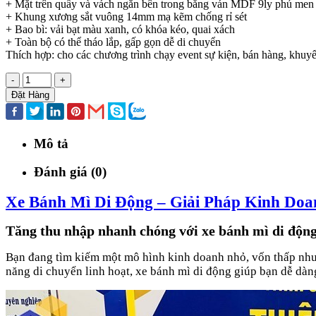
+ Mặt trên quầy và vách ngăn bên trong bằng ván MDF 9ly phủ men
+ Khung xương sắt vuông 14mm mạ kẽm chống rỉ sét
+ Bao bì: vải bạt màu xanh, có khóa kéo, quai xách
+ Toàn bộ có thể tháo lắp, gấp gọn dễ di chuyển
Thích hợp: cho các chương trình chạy event sự kiện, bán hàng, khuyến
-
+
Đặt Hàng
Mô tả
Đánh giá (0)
Xe Bánh Mì Di Động – Giải Pháp Kinh Do
Tăng thu nhập nhanh chóng với xe bánh mì di động hi
Bạn đang tìm kiếm một mô hình kinh doanh nhỏ, vốn thấp như
năng di chuyển linh hoạt, xe bánh mì di động giúp bạn dễ dàng