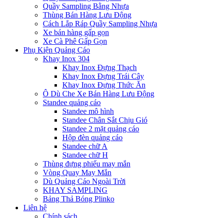
Quầy Sampling Bằng Nhựa
Thùng Bán Hàng Lưu Động
Cách Lắp Ráp Quầy Sampling Nhựa
Xe bán hàng gấp gọn
Xe Cà Phê Gấp Gọn
Phụ Kiện Quảng Cáo
Khay Inox 304
Khay Inox Đựng Thạch
Khay Inox Đựng Trái Cây
Khay Inox Đựng Thức Ăn
Ô Dù Che Xe Bán Hàng Lưu Động
Standee quảng cáo
Standee mô hình
Standee Chân Sắt Chịu Gió
Standee 2 mặt quảng cáo
Hộp đèn quảng cáo
Standee chữ A
Standee chữ H
Thùng đựng phiếu may mắn
Vòng Quay May Mắn
Dù Quảng Cáo Ngoài Trời
KHAY SAMPLING
Bảng Thả Bóng Plinko
Liên hệ
Chính sách