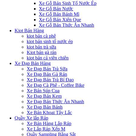
Xe Gỗ Bán Sinh Tố Nước Ép
Xe Gỗ Bán Nước
Xe Gỗ Bán Bánh Mì
Xe Gỗ Bán Xiên Que
Xe Gỗ Bán Thức Ăn Nhanh
Kiot Bán Hàng
kiot bán cà phê
kiot bán sinh tố nước ép
kiot bán trà sữa
Kiot bán gà rán
kiot bán cá viên chiên
Xe Đạp Bán Hàng
Xe Đạp Bán Trà Sữa
Xe Đạp Bán Gà Rán
Xe Đạp Bán Trà Bí Đao
Xe Đạp Cà Phê - Coffee Bike
Xe Bán Súp Cua
Xe Đạp Bán Kem
Xe Đạp Bán Thức Ăn Nhanh
Xe Đạp Bán Bánh
Xe Bán Khoai Tây Lắc
Quầy Xe lắp Ráp
Xe Bán Hàng Lắp Ráp
Xe Lắp Ráp Xếp M
Quầy Sampling Bằng Sắt