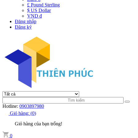
£ Pound Sterling
$ US Dollar
VND đ
Đăng nhập
Đăng ký
Hotline:
0903897980
Giỏ hàng:
(
0
)
Giỏ hàng của bạn trống!
0