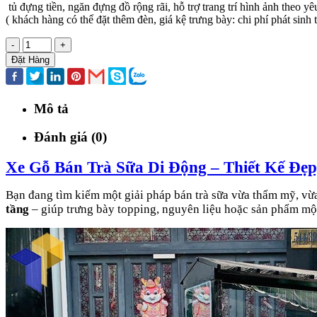
tủ đựng tiền, ngăn đựng đồ rộng rãi, hỗ trợ trang trí hình ảnh theo yê
( khách hàng có thể đặt thêm đèn, giá kệ trưng bày: chi phí phát sinh
-
+
Đặt Hàng
Mô tả
Đánh giá (0)
Xe Gỗ Bán Trà Sữa Di Động – Thiết Kế Đẹ
Bạn đang tìm kiếm một giải pháp bán trà sữa vừa thẩm mỹ, vừa
tầng
– giúp trưng bày topping, nguyên liệu hoặc sản phẩm mộ