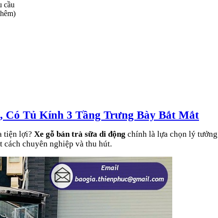
u cầu
 thêm)
p, Có Tủ Kính 3 Tầng Trưng Bày Bắt Mắt
 tiện lợi?
Xe gỗ bán trà sữa di động
chính là lựa chọn lý tưởn
t cách chuyên nghiệp và thu hút.