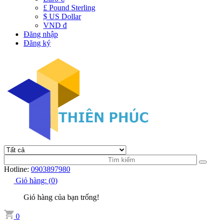
£ Pound Sterling
$ US Dollar
VND đ
Đăng nhập
Đăng ký
Hotline:
0903897980
Giỏ hàng:
(
0
)
Giỏ hàng của bạn trống!
0