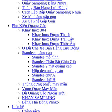
Quầy Sampling Bằng Nhựa
Thùng Bán Hàng Lưu Động
Cách Lắp Ráp Quầy Sampling Nhựa
Xe bán hàng gấp gọn
Xe Cà Phê Gấp Gọn
Phụ Kiện Quảng Cáo
Khay Inox 304
Khay Inox Đựng Thạch
Khay Inox Đựng Trái Cây
Khay Inox Đựng Thức Ăn
Ô Dù Che Xe Bán Hàng Lưu Động
Standee quảng cáo
Standee mô hình
Standee Chân Sắt Chịu Gió
Standee 2 mặt quảng cáo
Hộp đèn quảng cáo
Standee chữ A
Standee chữ H
Thùng đựng phiếu may mắn
Vòng Quay May Mắn
Dù Quảng Cáo Ngoài Trời
KHAY SAMPLING
Bảng Thả Bóng Plinko
Liên hệ
Chính sách