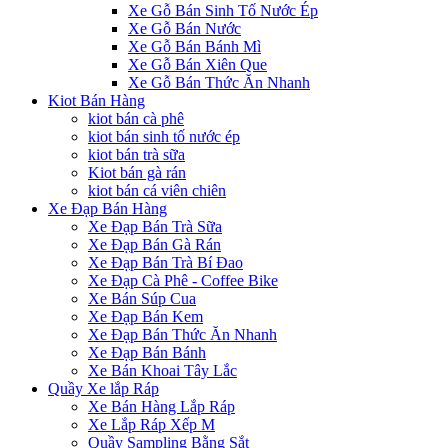
Xe Gỗ Bán Sinh Tố Nước Ép
Xe Gỗ Bán Nước
Xe Gỗ Bán Bánh Mì
Xe Gỗ Bán Xiên Que
Xe Gỗ Bán Thức Ăn Nhanh
Kiot Bán Hàng
kiot bán cà phê
kiot bán sinh tố nước ép
kiot bán trà sữa
Kiot bán gà rán
kiot bán cá viên chiên
Xe Đạp Bán Hàng
Xe Đạp Bán Trà Sữa
Xe Đạp Bán Gà Rán
Xe Đạp Bán Trà Bí Đao
Xe Đạp Cà Phê - Coffee Bike
Xe Bán Súp Cua
Xe Đạp Bán Kem
Xe Đạp Bán Thức Ăn Nhanh
Xe Đạp Bán Bánh
Xe Bán Khoai Tây Lắc
Quầy Xe lắp Ráp
Xe Bán Hàng Lắp Ráp
Xe Lắp Ráp Xếp M
Quầy Sampling Bằng Sắt