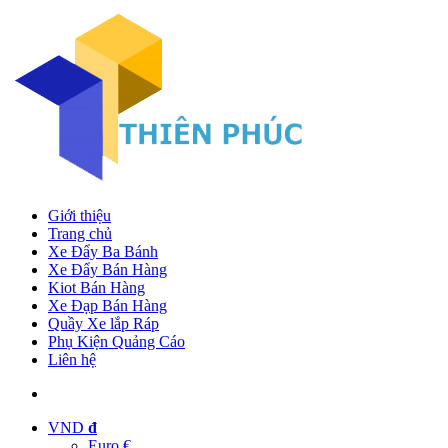
Giới thiệu
Trang chủ
Xe Đẩy Ba Bánh
Xe Đẩy Bán Hàng
Kiot Bán Hàng
Xe Đạp Bán Hàng
Quầy Xe lắp Ráp
Phụ Kiện Quảng Cáo
Liên hệ
VND
đ
Euro €