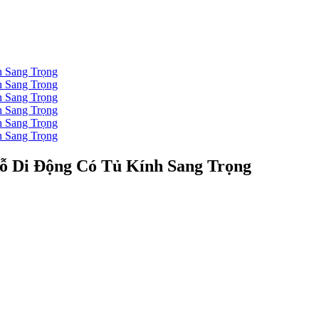
ỗ Di Động Có Tủ Kính Sang Trọng