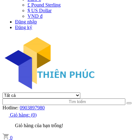
£ Pound Sterling
$ US Dollar
VND đ
Đăng nhập
Đăng ký
Hotline:
0903897980
Giỏ hàng:
(
0
)
Giỏ hàng của bạn trống!
0