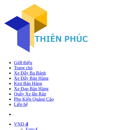
Giới thiệu
Trang chủ
Xe Đẩy Ba Bánh
Xe Đẩy Bán Hàng
Kiot Bán Hàng
Xe Đạp Bán Hàng
Quầy Xe lắp Ráp
Phụ Kiện Quảng Cáo
Liên hệ
VND
đ
Euro €