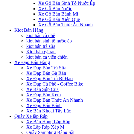
Xe Gỗ Bán Sinh Tố Nước Ép
Xe Gỗ Bán Nước
Xe Gỗ Bán Bánh Mì
Xe Gỗ Bán Xiên Que
Xe Gỗ Bán Thức Ăn Nhanh
Kiot Bán Hàng
kiot bán cà phê
kiot bán sinh tố nước ép
kiot bán trà sữa
Kiot bán gà rán
kiot bán cá viên chiên
Xe Đạp Bán Hàng
Xe Đạp Bán Trà Sữa
Xe Đạp Bán Gà Rán
Xe Đạp Bán Trà Bí Đao
Xe Đạp Cà Phê - Coffee Bike
Xe Bán Súp Cua
Xe Đạp Bán Kem
Xe Đạp Bán Thức Ăn Nhanh
Xe Đạp Bán Bánh
Xe Bán Khoai Tây Lắc
Quầy Xe lắp Ráp
Xe Bán Hàng Lắp Ráp
Xe Lắp Ráp Xếp M
Quầy Sampling Bằng Sắt