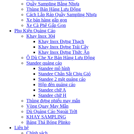
Quầy Sampling Bằng Nhựa
Thùng Bán Hàng Lưu Động
Cách Lắp Ráp Quầy Sampling Nhựa
Xe bán hàng gấp gọn
Xe Cà Phê Gấp Gọn
Phụ Kiện Quảng Cáo
Khay Inox 304
Khay Inox Đựng Thạch
Khay Inox Đựng Trái Cây
Khay Inox Đựng Thức Ăn
Ô Dù Che Xe Bán Hàng Lưu Động
Standee quảng cáo
Standee mô hình
Standee Chân Sắt Chịu Gió
Standee 2 mặt quảng cáo
Hộp đèn quảng cáo
Standee chữ A
Standee chữ H
Thùng đựng phiếu may mắn
Vòng Quay May Mắn
Dù Quảng Cáo Ngoài Trời
KHAY SAMPLING
Bảng Thả Bóng Plinko
Liên hệ
Chính sách