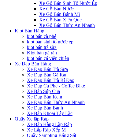
Xe Gỗ Bán Sinh Tố Nước Ép
Xe Gỗ Bán Nước
Xe Gỗ Bán Bánh Mì
Xe Gỗ Bán Xiên Que
Xe Gỗ Bán Thức Ăn Nhanh
Kiot Bán Hàng
kiot bán cà phê
kiot bán sinh tố nước ép
kiot bán trà sữa
Kiot bán gà rán
kiot bán cá viên chiên
Xe Đạp Bán Hàng
Xe Đạp Bán Trà Sữa
Xe Đạp Bán Gà Rán
Xe Đạp Bán Trà Bí Đao
Xe Đạp Cà Phê - Coffee Bike
Xe Bán Súp Cua
Xe Đạp Bán Kem
Xe Đạp Bán Thức Ăn Nhanh
Xe Đạp Bán Bánh
Xe Bán Khoai Tây Lắc
Quầy Xe lắp Ráp
Xe Bán Hàng Lắp Ráp
Xe Lắp Ráp Xếp M
Quầy Sampling Bằng Sắt