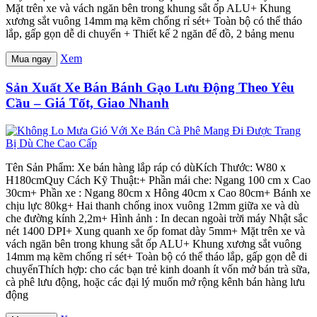
Mặt trên xe và vách ngăn bên trong khung sắt ốp ALU+ Khung
xương sắt vuông 14mm mạ kẽm chống rỉ sét+ Toàn bộ có thể tháo
lắp, gấp gọn dễ di chuyển + Thiết kế 2 ngăn để đồ, 2 bảng menu
Xem
Mua ngay
Sản Xuất Xe Bán Bánh Gạo Lưu Động Theo Yêu
Cầu – Giá Tốt, Giao Nhanh
Tên Sản Phẩm: Xe bán hàng lắp ráp có dùKích Thước: W80 x
H180cmQuy Cách Kỹ Thuật:+ Phần mái che: Ngang 100 cm x Cao
30cm+ Phần xe : Ngang 80cm x Hông 40cm x Cao 80cm+ Bánh xe
chịu lực 80kg+ Hai thanh chống inox vuông 12mm giữa xe và dù
che đường kính 2,2m+ Hình ảnh : In decan ngoài trời máy Nhật sắc
nét 1400 DPI+ Xung quanh xe ốp fomat dày 5mm+ Mặt trên xe và
vách ngăn bên trong khung sắt ốp ALU+ Khung xương sắt vuông
14mm mạ kẽm chống rỉ sét+ Toàn bộ có thể tháo lắp, gấp gọn dễ di
chuyểnThích hợp: cho các bạn trẻ kinh doanh ít vốn mở bán trà sữa,
cà phê lưu động, hoặc các đại lý muốn mở rộng kênh bán hàng lưu
động