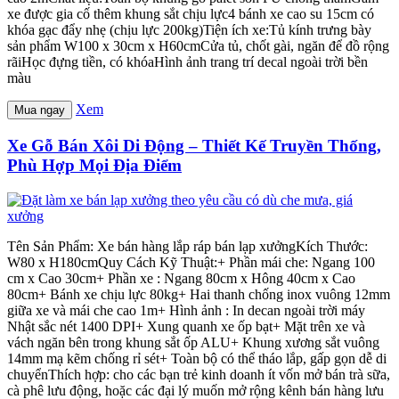
xe được gia cố thêm khung sắt chịu lực4 bánh xe cao su 15cm có
khóa gạc đẩy nhẹ (chịu lực 200kg)Tiện ích xe:Tủ kính trưng bày
sản phẩm W100 x 30cm x H60cmCửa tủ, chốt gài, ngăn để đồ rộng
rãiHọc đựng tiền, có khóaHình ảnh trang trí decal ngoài trời bền
màu
Xem
Mua ngay
Xe Gỗ Bán Xôi Di Động – Thiết Kế Truyền Thống,
Phù Hợp Mọi Địa Điểm
Tên Sản Phẩm: Xe bán hàng lắp ráp bán lạp xưởngKích Thước:
W80 x H180cmQuy Cách Kỹ Thuật:+ Phần mái che: Ngang 100
cm x Cao 30cm+ Phần xe : Ngang 80cm x Hông 40cm x Cao
80cm+ Bánh xe chịu lực 80kg+ Hai thanh chống inox vuông 12mm
giữa xe và mái che cao 1m+ Hình ảnh : In decan ngoài trời máy
Nhật sắc nét 1400 DPI+ Xung quanh xe ốp bạt+ Mặt trên xe và
vách ngăn bên trong khung sắt ốp ALU+ Khung xương sắt vuông
14mm mạ kẽm chống rỉ sét+ Toàn bộ có thể tháo lắp, gấp gọn dễ di
chuyểnThích hợp: cho các bạn trẻ kinh doanh ít vốn mở bán trà sữa,
cà phê lưu động, hoặc các đại lý muốn mở rộng kênh bán hàng lưu