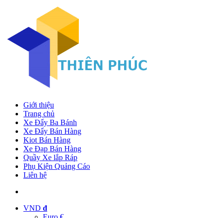
Giới thiệu
Trang chủ
Xe Đẩy Ba Bánh
Xe Đẩy Bán Hàng
Kiot Bán Hàng
Xe Đạp Bán Hàng
Quầy Xe lắp Ráp
Phụ Kiện Quảng Cáo
Liên hệ
VND
đ
Euro €