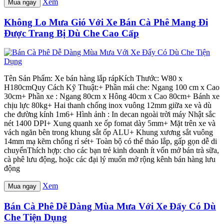
Xem
Mua ngay
Không Lo Mưa Gió Với Xe Bán Cà Phê Mang Đi
Được Trang Bị Dù Che Cao Cấp
Tên Sản Phẩm: Xe bán hàng lắp rápKích Thước: W80 x
H180cmQuy Cách Kỹ Thuật:+ Phần mái che: Ngang 100 cm x Cao
30cm+ Phần xe : Ngang 80cm x Hông 40cm x Cao 80cm+ Bánh xe
chịu lực 80kg+ Hai thanh chống inox vuông 12mm giữa xe và dù
che đường kính 1m6+ Hình ảnh : In decan ngoài trời máy Nhật sắc
nét 1400 DPI+ Xung quanh xe ốp fomat dày 5mm+ Mặt trên xe và
vách ngăn bên trong khung sắt ốp ALU+ Khung xương sắt vuông
14mm mạ kẽm chống rỉ sét+ Toàn bộ có thể tháo lắp, gấp gọn dễ di
chuyểnThích hợp: cho các bạn trẻ kinh doanh ít vốn mở bán trà sữa,
cà phê lưu động, hoặc các đại lý muốn mở rộng kênh bán hàng lưu
động
Xem
Mua ngay
Bán Cà Phê Dễ Dàng Mùa Mưa Với Xe Đẩy Có Dù
Che Tiện Dụng