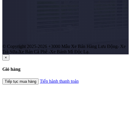
© Copyright 2025-2026 +3000 Mẫu Xe Bán Hàng Lưu Động- Xe
Trà Sữa-Xe Bán Cà Phê -Xe Bánh Mì Độc Lạ.
×
Giỏ hàng
Tiến hành thanh toán
Tiếp tục mua hàng