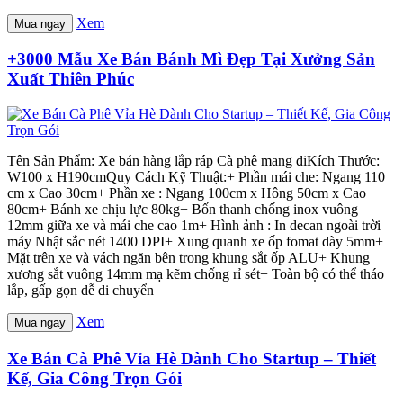
Xem
Mua ngay
+3000 Mẫu Xe Bán Bánh Mì Đẹp Tại Xưởng Sản
Xuất Thiên Phúc
Tên Sản Phẩm: Xe bán hàng lắp ráp Cà phê mang điKích Thước:
W100 x H190cmQuy Cách Kỹ Thuật:+ Phần mái che: Ngang 110
cm x Cao 30cm+ Phần xe : Ngang 100cm x Hông 50cm x Cao
80cm+ Bánh xe chịu lực 80kg+ Bốn thanh chống inox vuông
12mm giữa xe và mái che cao 1m+ Hình ảnh : In decan ngoài trời
máy Nhật sắc nét 1400 DPI+ Xung quanh xe ốp fomat dày 5mm+
Mặt trên xe và vách ngăn bên trong khung sắt ốp ALU+ Khung
xương sắt vuông 14mm mạ kẽm chống rỉ sét+ Toàn bộ có thể tháo
lắp, gấp gọn dễ di chuyển
Xem
Mua ngay
Xe Bán Cà Phê Vỉa Hè Dành Cho Startup – Thiết
Kế, Gia Công Trọn Gói