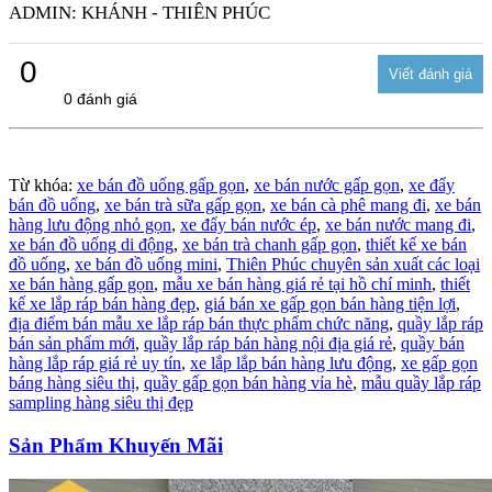
ADMIN: KHÁNH - THIÊN PHÚC
0
0 đánh giá
Từ khóa:
xe bán đồ uống gấp gọn
,
xe bán nước gấp gọn
,
xe đẩy
bán đồ uống
,
xe bán trà sữa gấp gọn
,
xe bán cà phê mang đi
,
xe bán
hàng lưu động nhỏ gọn
,
xe đẩy bán nước ép
,
xe bán nước mang đi
,
xe bán đồ uống di động
,
xe bán trà chanh gấp gọn
,
thiết kế xe bán
đồ uống
,
xe bán đồ uống mini
,
Thiên Phúc chuyên sản xuất các loại
xe bán hàng gấp gọn
,
mẫu xe bán hàng giá rẻ tại hồ chí minh
,
thiết
kế xe lắp ráp bán hàng đẹp
,
giá bán xe gấp gọn bán hàng tiện lợi
,
địa điểm bán mẫu xe lắp ráp bán thực phẩm chức năng
,
quầy lắp ráp
bán sản phẩm mới
,
quầy lắp ráp bán hàng nội địa giá rẻ
,
quầy bán
hàng lắp ráp giá rẻ uy tín
,
xe lắp lắp bán hàng lưu động
,
xe gấp gọn
báng hàng siêu thị
,
quầy gấp gọn bán hàng vỉa hè
,
mẫu quầy lắp ráp
sampling hàng siêu thị đẹp
Sản Phẩm Khuyến Mãi