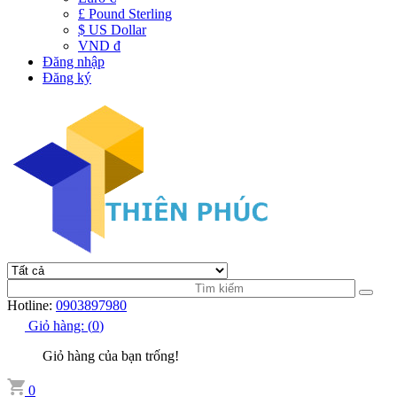
£ Pound Sterling
$ US Dollar
VND đ
Đăng nhập
Đăng ký
Hotline:
0903897980
Giỏ hàng:
(
0
)
Giỏ hàng của bạn trống!
0