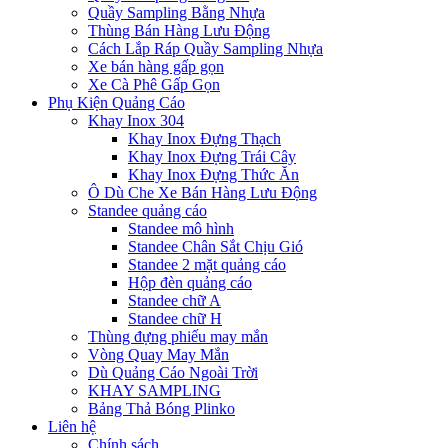
Quầy Sampling Bằng Nhựa
Thùng Bán Hàng Lưu Động
Cách Lắp Ráp Quầy Sampling Nhựa
Xe bán hàng gấp gọn
Xe Cà Phê Gấp Gọn
Phụ Kiện Quảng Cáo
Khay Inox 304
Khay Inox Đựng Thạch
Khay Inox Đựng Trái Cây
Khay Inox Đựng Thức Ăn
Ô Dù Che Xe Bán Hàng Lưu Động
Standee quảng cáo
Standee mô hình
Standee Chân Sắt Chịu Gió
Standee 2 mặt quảng cáo
Hộp đèn quảng cáo
Standee chữ A
Standee chữ H
Thùng đựng phiếu may mắn
Vòng Quay May Mắn
Dù Quảng Cáo Ngoài Trời
KHAY SAMPLING
Bảng Thả Bóng Plinko
Liên hệ
Chính sách