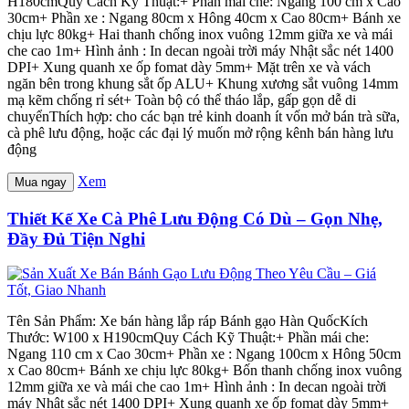
H180cmQuy Cách Kỹ Thuật:+ Phần mái che: Ngang 100 cm x Cao
30cm+ Phần xe : Ngang 80cm x Hông 40cm x Cao 80cm+ Bánh xe
chịu lực 80kg+ Hai thanh chống inox vuông 12mm giữa xe và mái
che cao 1m+ Hình ảnh : In decan ngoài trời máy Nhật sắc nét 1400
DPI+ Xung quanh xe ốp fomat dày 5mm+ Mặt trên xe và vách
ngăn bên trong khung sắt ốp ALU+ Khung xương sắt vuông 14mm
mạ kẽm chống rỉ sét+ Toàn bộ có thể tháo lắp, gấp gọn dễ di
chuyểnThích hợp: cho các bạn trẻ kinh doanh ít vốn mở bán trà sữa,
cà phê lưu động, hoặc các đại lý muốn mở rộng kênh bán hàng lưu
động
Xem
Mua ngay
Thiết Kế Xe Cà Phê Lưu Động Có Dù – Gọn Nhẹ,
Đầy Đủ Tiện Nghi
Tên Sản Phẩm: Xe bán hàng lắp ráp Bánh gạo Hàn QuốcKích
Thước: W100 x H190cmQuy Cách Kỹ Thuật:+ Phần mái che:
Ngang 110 cm x Cao 30cm+ Phần xe : Ngang 100cm x Hông 50cm
x Cao 80cm+ Bánh xe chịu lực 80kg+ Bốn thanh chống inox vuông
12mm giữa xe và mái che cao 1m+ Hình ảnh : In decan ngoài trời
máy Nhật sắc nét 1400 DPI+ Xung quanh xe ốp fomat dày 5mm+