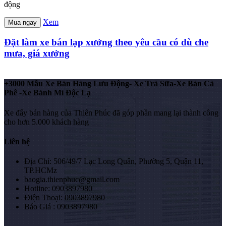
động
Xem
Mua ngay
Đặt làm xe bán lạp xưởng theo yêu cầu có dù che
mưa, giá xưởng
+3000 Mẫu Xe Bán Hàng Lưu Động- Xe Trà Sữa-Xe Bán Cà
Phê -Xe Bánh Mì Độc Lạ
Xe đẩy bán hàng của Thiên Phúc đã góp phần mang lại thành công
cho hơn 5.000 khách hàng
Liên hệ
Địa Chỉ: 506/49/7 Lạc Long Quân, Phường 5, Quận 11,
TP.HCMz
baogia.thienphuc@gmail.com
Hotline: 0903897980
Điện Thoại: 0903897980
Báo Giá : 0903897980