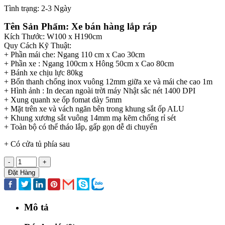
Tình trạng:
2-3 Ngày
Tên Sản Phẩm: Xe bán hàng lắp ráp
Kích Thước: W100 x H190cm
Quy Cách Kỹ Thuật:
+ Phần mái che: Ngang 110 cm x Cao 30cm
+ Phần xe : Ngang 100cm x Hông 50cm x Cao 80cm
+ Bánh xe chịu lực 80kg
+ Bốn thanh chống inox vuông 12mm giữa xe và mái che cao 1m
+ Hình ảnh : In decan ngoài trời máy Nhật sắc nét 1400 DPI
+ Xung quanh xe ốp fomat dày 5mm
+ Mặt trên xe và vách ngăn bên trong khung sắt ốp ALU
+ Khung xương sắt vuông 14mm mạ kẽm chống rỉ sét
+ Toàn bộ có thể tháo lắp, gấp gọn dễ di chuyển
+ Có cửa tủ phía sau
-
+
Đặt Hàng
Mô tả