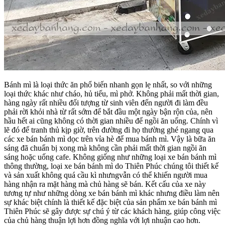
Bánh mì là loại thức ăn phổ biến nhanh gọn lẹ nhất, so với những
loại thức khác như cháo, hủ tiếu, mì phở. Không phải mất thời gian,
hàng ngày rất nhiều đối tượng từ sinh viên đến người đi làm đều
phải rời khỏi nhà từ rất sớm để bắt đầu một ngày bận rộn của, nên
hầu hết ai cũng không có thời gian nhiều để ngồi ăn uống. Chính vì
lẽ đó để tranh thủ kịp giờ, trên đường đi họ thường ghé ngang qua
các xe bán bánh mì dọc trên vỉa hè để mua bánh mì. Vậy là bữa ăn
sáng đã chuẩn bị xong mà không cần phải mất thời gian ngồi ăn
sáng hoặc uống cafe. Không giống như những loại xe bán bánh mì
thông thường, loại xe bán bánh mì do Thiên Phúc chúng tôi thiết kế
và sản xuất không quá cầu kì nhưngvẫn có thể khiến người mua
hàng nhận ra mặt hàng mà chủ hàng sẽ bán. Kết cấu của xe này
tương tự như những dòng xe bán bánh mì khác nhưng điều làm nên
sự khác biệt chính là thiết kế đặc biệt của sản phẩm xe bán bánh mì
Thiên Phúc sẽ gây được sự chú ý từ các khách hàng, giúp công việc
của chủ hàng thuận lợi hơn đồng nghĩa với lợi nhuận cao hơn.