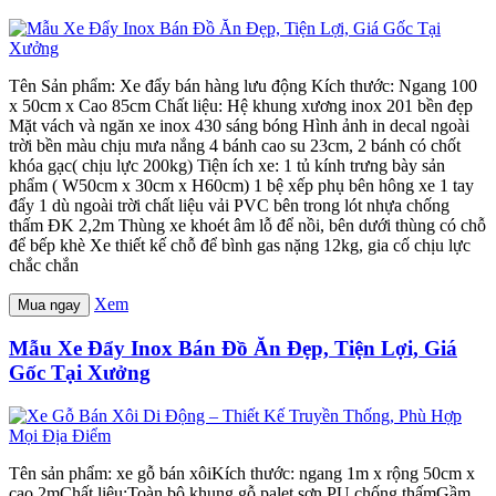
Tên Sản phẩm: Xe đẩy bán hàng lưu động Kích thước: Ngang 100
x 50cm x Cao 85cm Chất liệu: Hệ khung xương inox 201 bền đẹp
Mặt vách và ngăn xe inox 430 sáng bóng Hình ảnh in decal ngoài
trời bền màu chịu mưa nắng 4 bánh cao su 23cm, 2 bánh có chốt
khóa gạc( chịu lực 200kg) Tiện ích xe: 1 tủ kính trưng bày sản
phẩm ( W50cm x 30cm x H60cm) 1 bệ xếp phụ bên hông xe 1 tay
đẩy 1 dù ngoài trời chất liệu vải PVC bên trong lót nhựa chống
thấm ĐK 2,2m Thùng xe khoét âm lỗ để nồi, bên dưới thùng có chỗ
để bếp khè Xe thiết kế chỗ để bình gas nặng 12kg, gia cố chịu lực
chắc chắn
Xem
Mua ngay
Mẫu Xe Đẩy Inox Bán Đồ Ăn Đẹp, Tiện Lợi, Giá
Gốc Tại Xưởng
Tên sản phẩm: xe gỗ bán xôiKích thước: ngang 1m x rộng 50cm x
cao 2mChất liệu:Toàn bộ khung gỗ palet sơn PU chống thấmGầm