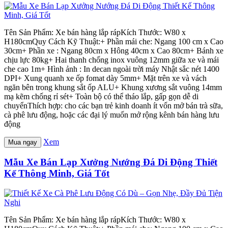
Tên Sản Phẩm: Xe bán hàng lắp rápKích Thước: W80 x
H180cmQuy Cách Kỹ Thuật:+ Phần mái che: Ngang 100 cm x Cao
30cm+ Phần xe : Ngang 80cm x Hông 40cm x Cao 80cm+ Bánh xe
chịu lực 80kg+ Hai thanh chống inox vuông 12mm giữa xe và mái
che cao 1m+ Hình ảnh : In decan ngoài trời máy Nhật sắc nét 1400
DPI+ Xung quanh xe ốp fomat dày 5mm+ Mặt trên xe và vách
ngăn bên trong khung sắt ốp ALU+ Khung xương sắt vuông 14mm
mạ kẽm chống rỉ sét+ Toàn bộ có thể tháo lắp, gấp gọn dễ di
chuyểnThích hợp: cho các bạn trẻ kinh doanh ít vốn mở bán trà sữa,
cà phê lưu động, hoặc các đại lý muốn mở rộng kênh bán hàng lưu
động
Xem
Mua ngay
Mẫu Xe Bán Lạp Xưởng Nướng Đá Di Động Thiết
Kế Thông Minh, Giá Tốt
Tên Sản Phẩm: Xe bán hàng lắp rápKích Thước: W80 x