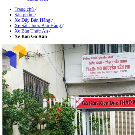
Trang chủ
/
Sản phẩm
/
Xe Đẩy Bán Hàng
/
Xe Sắt - Inox Bán Hàng
/
Xe Bán Thức Ăn
/
Xe Bán Gà Rán