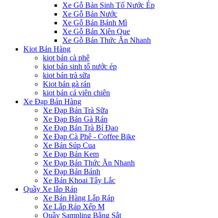
Xe Gỗ Bán Sinh Tố Nước Ép
Xe Gỗ Bán Nước
Xe Gỗ Bán Bánh Mì
Xe Gỗ Bán Xiên Que
Xe Gỗ Bán Thức Ăn Nhanh
Kiot Bán Hàng
kiot bán cà phê
kiot bán sinh tố nước ép
kiot bán trà sữa
Kiot bán gà rán
kiot bán cá viên chiên
Xe Đạp Bán Hàng
Xe Đạp Bán Trà Sữa
Xe Đạp Bán Gà Rán
Xe Đạp Bán Trà Bí Đao
Xe Đạp Cà Phê - Coffee Bike
Xe Bán Súp Cua
Xe Đạp Bán Kem
Xe Đạp Bán Thức Ăn Nhanh
Xe Đạp Bán Bánh
Xe Bán Khoai Tây Lắc
Quầy Xe lắp Ráp
Xe Bán Hàng Lắp Ráp
Xe Lắp Ráp Xếp M
Quầy Sampling Bằng Sắt