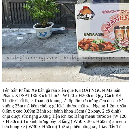
Tên Sản Phẩm: Xe bán gà rán xiên que KHOÁI NGON Mã Sản
Phẩm: XDSAT136 Kích Thước: W120 x H200cm Quy Cách Kỹ
Thuật: Chất liệu: Toàn bộ khung sắt ốp tôn sơn trắng đen decan Sắt
vuông 25m mã kẽm chống gỉ Kích thước mặt xe: Ngang 1.2m x sâu
0.6m x cao 0.89m Bánh xe: bánh khoá 15cm ( 2 xoay, 2 cố định)
chịu được sức nặng 200kg Tiện ích xe: Bảng menu trước xe (W 120
x H 30cm) Tủ kính trưng bày 3 tầng ( W50 x 30 x H60cm) 2 menu
bên hông xe ( W30 x H50cm) 1bệ xếp bên hông xe, 1 tay đẩy Tủ