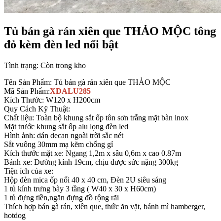
Tủ bán gà rán xiên que THẢO MỘC tông
đỏ kèm đèn led nổi bật
Tình trạng:
Còn trong kho
Tên Sản Phẩm: Tủ bán gà rán xiên que THẢO MỘC
Mã Sản Phẩm:
XDALU285
Kích Thước: W120 x H200cm
Quy Cách Kỹ Thuật:
Chất liệu: Toàn bộ khung sắt ốp tôn sơn trắng mặt bàn inox
Mặt trước khung sắt ốp alu lọng đèn led
Hình ảnh: dán decan ngoài trời sắc nét
Sắt vuông 30mm mạ kẽm chống gỉ
Kích thước mặt xe: Ngang 1,2m x sâu 0,6m x cao 0.87m
Bánh xe: Đường kính 19cm, chịu được sức nặng 300kg
Tiện ích của xe:
Hộp đèn mica ốp nổi 40 x 40 cm, Đèn 2U siêu sáng
1 tủ kính trưng bày 3 tầng ( W40 x 30 x H60cm)
1 tủ đựng tiền,ngăn đựng đồ rộng rãi
Thích hợp bán gà rán, xiên que, thức ăn vặt, bánh mì hamberger,
hotdog