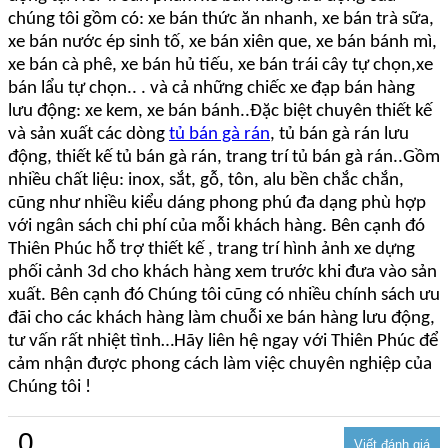
chúng tôi gồm có: xe bán thức ăn nhanh, xe bán trà sữa,
xe bán nước ép sinh tố, xe bán xiên que, xe bán bánh mì,
xe bán cà phê, xe bán hủ tiếu, xe bán trái cây tự chọn,xe
bán lẩu tự chọn.. . và cả những chiếc xe đạp bán hàng
lưu động: xe kem, xe bán bánh..Đặc biệt chuyên thiết kế
và sản xuất các dòng
tủ bán gà rán
, tủ bán gà rán lưu
động, thiết kế tủ bán gà rán, trang trí tủ bán gà rán..Gồm
nhiều chất liệu: inox, sắt, gỗ, tôn, alu bền chắc chắn,
cũng như nhiều kiểu dáng phong phú đa dạng phù hợp
với ngân sách chi phí của mỗi khách hàng. Bên cạnh đó
Thiên Phúc hỗ trợ thiết kế , trang trí hình ảnh xe dựng
phối cảnh 3d cho khách hàng xem trước khi đưa vào sản
xuất. Bên cạnh đó Chúng tôi cũng có nhiều chính sách ưu
đãi cho các khách hàng làm chuỗi xe bán hàng lưu động,
tư vấn rất nhiệt tình…Hãy liên hệ ngay với Thiên Phúc để
cảm nhận được phong cách làm việc chuyên nghiệp của
Chúng tôi !
0