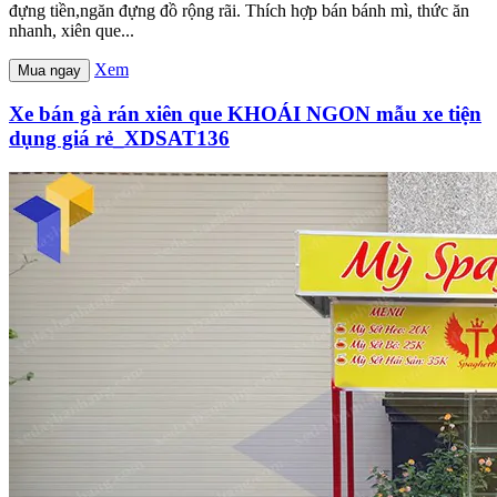
đựng tiền,ngăn đựng đồ rộng rãi. Thích hợp bán bánh mì, thức ăn
nhanh, xiên que...
Xem
Mua ngay
Xe bán gà rán xiên que KHOÁI NGON mẫu xe tiện
dụng giá rẻ_XDSAT136