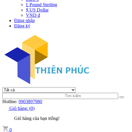
£ Pound Sterling
$ US Dollar
VND đ
Đăng nhập
Đăng ký
Hotline:
0903897980
Giỏ hàng:
(
0
)
Giỏ hàng của bạn trống!
0