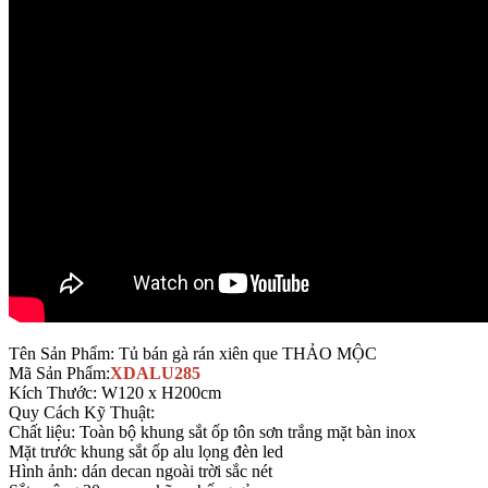
Tên Sản Phẩm: Tủ bán gà rán xiên que THẢO MỘC
Mã Sản Phẩm:
XDALU285
Kích Thước: W120 x H200cm
Quy Cách Kỹ Thuật:
Chất liệu: Toàn bộ khung sắt ốp tôn sơn trắng mặt bàn inox
Mặt trước khung sắt ốp alu lọng đèn led
Hình ảnh: dán decan ngoài trời sắc nét