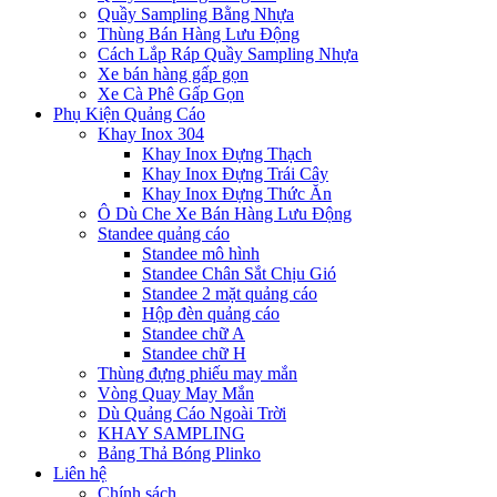
Quầy Sampling Bằng Nhựa
Thùng Bán Hàng Lưu Động
Cách Lắp Ráp Quầy Sampling Nhựa
Xe bán hàng gấp gọn
Xe Cà Phê Gấp Gọn
Phụ Kiện Quảng Cáo
Khay Inox 304
Khay Inox Đựng Thạch
Khay Inox Đựng Trái Cây
Khay Inox Đựng Thức Ăn
Ô Dù Che Xe Bán Hàng Lưu Động
Standee quảng cáo
Standee mô hình
Standee Chân Sắt Chịu Gió
Standee 2 mặt quảng cáo
Hộp đèn quảng cáo
Standee chữ A
Standee chữ H
Thùng đựng phiếu may mắn
Vòng Quay May Mắn
Dù Quảng Cáo Ngoài Trời
KHAY SAMPLING
Bảng Thả Bóng Plinko
Liên hệ
Chính sách