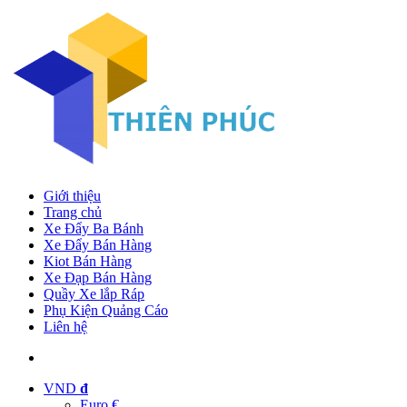
Giới thiệu
Trang chủ
Xe Đẩy Ba Bánh
Xe Đẩy Bán Hàng
Kiot Bán Hàng
Xe Đạp Bán Hàng
Quầy Xe lắp Ráp
Phụ Kiện Quảng Cáo
Liên hệ
VND
đ
Euro €