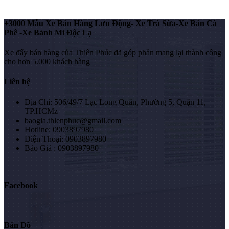
+3000 Mẫu Xe Bán Hàng Lưu Động- Xe Trà Sữa-Xe Bán Cà
Phê -Xe Bánh Mì Độc Lạ
Xe đẩy bán hàng của Thiên Phúc đã góp phần mang lại thành công
cho hơn 5.000 khách hàng
Liên hệ
Địa Chỉ: 506/49/7 Lạc Long Quân, Phường 5, Quận 11,
TP.HCMz
baogia.thienphuc@gmail.com
Hotline: 0903897980
Điện Thoại: 0903897980
Báo Giá : 0903897980
Facebook
Bản Đồ