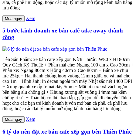
sữa, cà phê lưu động, hoặc các đại lý muốn mở rộng kênh bán hàng
lưu động
Xem
Mua ngay
5 bước kinh doanh xe bán café take away thành
công
Tên Sản Phẩm: xe bán cafe xếp gọn Kích Thước: W80 x H180cm
Quy Cách Kỹ Thuật: + Phần mái che: Ngang 100 cm x Cao 30cm +
Phần xe: Ngang 80cm x Hông 40cm x Cao 80cm + Bánh xe chịu
lực 25kg + Hai thanh chống inox vuông 12mm giữa xe và mái che
cao 1m + Hình ảnh: In decan ngoài trời máy Nhật sắc nét 1400 DPI
+ Xung quanh xe ốp fomat dày 5mm + Mặt trên xe và vách ngăn
bên bằng alu chống gỉ + Khung xương sắt vuông 14mm mạ kẽm
chống rỉ sét + Toàn bộ có thể tháo lắp, gấp gọn dễ di chuyển Thích
hợp: cho các bạn trẻ kinh doanh ít vốn mở bán cà phê, cà phê lưu
động, hoặc các đại lý muốn mở rộng kênh bán hàng lưu động
Xem
Mua ngay
6 lý do nên đặt xe bán cafe xếp gọn bên Thiên Phúc