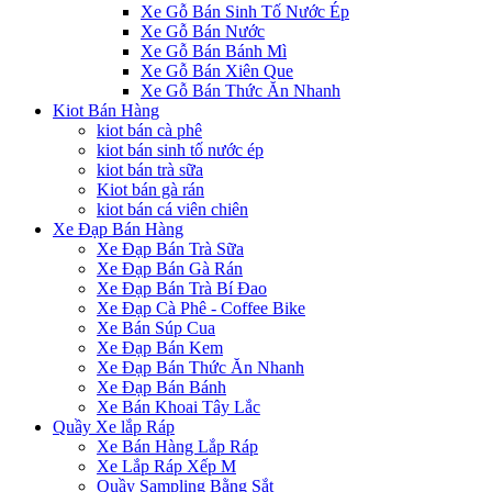
Xe Gỗ Bán Sinh Tố Nước Ép
Xe Gỗ Bán Nước
Xe Gỗ Bán Bánh Mì
Xe Gỗ Bán Xiên Que
Xe Gỗ Bán Thức Ăn Nhanh
Kiot Bán Hàng
kiot bán cà phê
kiot bán sinh tố nước ép
kiot bán trà sữa
Kiot bán gà rán
kiot bán cá viên chiên
Xe Đạp Bán Hàng
Xe Đạp Bán Trà Sữa
Xe Đạp Bán Gà Rán
Xe Đạp Bán Trà Bí Đao
Xe Đạp Cà Phê - Coffee Bike
Xe Bán Súp Cua
Xe Đạp Bán Kem
Xe Đạp Bán Thức Ăn Nhanh
Xe Đạp Bán Bánh
Xe Bán Khoai Tây Lắc
Quầy Xe lắp Ráp
Xe Bán Hàng Lắp Ráp
Xe Lắp Ráp Xếp M
Quầy Sampling Bằng Sắt