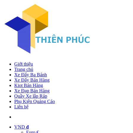
Giới thiệu
Trang chủ
Xe Đẩy Ba Bánh
Xe Đẩy Bán Hàng
Kiot Bán Hàng
Xe Đạp Bán Hàng
Quầy Xe lắp Ráp
Phụ Kiện Quảng Cáo
Liên hệ
VND
đ
Euro €