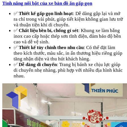
Tính năng nổi bật của xe bán đồ ăn gấp gọn
✅
Thiết kế gấp gọn linh hoạt
: Dễ dàng gập lại và mở
ra chỉ trong vài phút, giúp tiết kiệm không gian lưu trữ
và thuận tiện khi di chuyển.
✅
Chất liệu bền bỉ, chống gỉ sét
: Khung xe làm bằng
inox cao cấp hoặc thép sơn tĩnh điện, đảm bảo độ bền
cao và dễ vệ sinh.
✅
Thiết kế tùy chỉnh theo nhu cầu
: Có thể đặt làm
theo kích thước, màu sắc, in ấn thương hiệu riêng giúp
tăng nhận diện và thu hút khách hàng.
✅
Dễ dàng di chuyển
: Trang bị bánh xe chịu lực giúp
di chuyển nhẹ nhàng, phù hợp với nhiều địa hình khác
nhau.