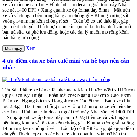
xe và mái che cao 1m + Hình ảnh : In decan ngoài trời máy Nhật
sắc nét 1400 DPI + Xung quanh xe ốp fomat dày 5mm + Mặt trên
xe và vách ngăn bên trong bằng alu chống gỉ + Khung xương sắt
vuông 14mm mạ kẽm chống rỉ sét + Toàn bộ có thể tháo lắp, gấp
gọn dễ di chuyển Thích hợp: cho các bạn trẻ kinh doanh ít vốn mở
bán trà sữa, cà phê lưu động, hoặc các đại lý muốn mở rộng kênh
bán hàng lưu động
Xem
Mua ngay
4 ưu điểm của xe bán café mini vỉa hè bạn nên cân
nhắc
Tên Sản Phẩm: xe bán café take away Kích Thước: W80 x H190cm
Quy Cách Kỹ Thuật: + Phần mái che: Ngang 100 cm x Cao 30cm +
Phần xe : Ngang 80cm x Hông 40cm x Cao 80cm + Bánh xe chịu
lực 25kg + Hai thanh chống inox vuông 12mm giữa xe và mái che
cao 1m + Hình ảnh : In decan ngoài trời máy Nhật sắc nét 1400 DPI
+ Xung quanh xe ốp fomat dày 5mm + Mặt trên xe và vách ngăn
bên trong khung sắt ốp tôn kẽm chống gỉ + Khung xương sắt vuông
14mm mạ kẽm chống rỉ sét + Toàn bộ có thể tháo lắp, gấp gọn dễ di
chuyển Thích hợp: cho các bạn trẻ kinh doanh ít vốn mở bán trà