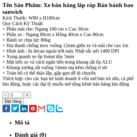
Tên Sản Phẩm: Xe bán hàng lắp ráp Bán bánh bao
sanwich
Kích Thước: W80 x H180cm
Quy Cách Kỹ Thuật:
+ Phần mái che: Ngang 100 cm x Cao 30cm
+ Phần xe : Ngang 80cm x Hông 40cm x Cao 80cm
+ Bánh xe chịu lực 80kg
+ Hai thanh chống inox vuông 12mm giữa xe và mái che cao 1m
+ Hình ảnh : In decan ngoài trời máy Nhật sắc nét 1400 DPI
+ Xung quanh xe ốp fomat dày 5mm
+ Mặt trên xe và vách ngăn bên trong khung sắt ốp ALU
+ Khung xương sắt vuông 14mm mạ kẽm chống rỉ sét
+ Toàn bộ có thể tháo lắp, gấp gọn dễ di chuyển
Thích hợp: cho các bạn trẻ kinh doanh ít vốn mở bán trà sữa, cà phê
lưu động, hoặc các đại lý muốn mở rộng kênh bán hàng lưu động
-
+
Đặt Hàng
Mô tả
Đánh giá (0)