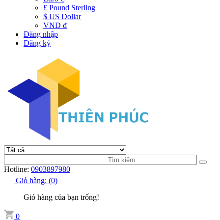
£ Pound Sterling
$ US Dollar
VND đ
Đăng nhập
Đăng ký
Hotline:
0903897980
Giỏ hàng:
(
0
)
Giỏ hàng của bạn trống!
0