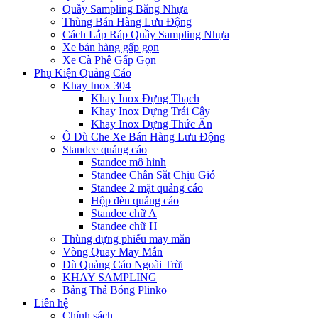
Quầy Sampling Bằng Nhựa
Thùng Bán Hàng Lưu Động
Cách Lắp Ráp Quầy Sampling Nhựa
Xe bán hàng gấp gọn
Xe Cà Phê Gấp Gọn
Phụ Kiện Quảng Cáo
Khay Inox 304
Khay Inox Đựng Thạch
Khay Inox Đựng Trái Cây
Khay Inox Đựng Thức Ăn
Ô Dù Che Xe Bán Hàng Lưu Động
Standee quảng cáo
Standee mô hình
Standee Chân Sắt Chịu Gió
Standee 2 mặt quảng cáo
Hộp đèn quảng cáo
Standee chữ A
Standee chữ H
Thùng đựng phiếu may mắn
Vòng Quay May Mắn
Dù Quảng Cáo Ngoài Trời
KHAY SAMPLING
Bảng Thả Bóng Plinko
Liên hệ
Chính sách