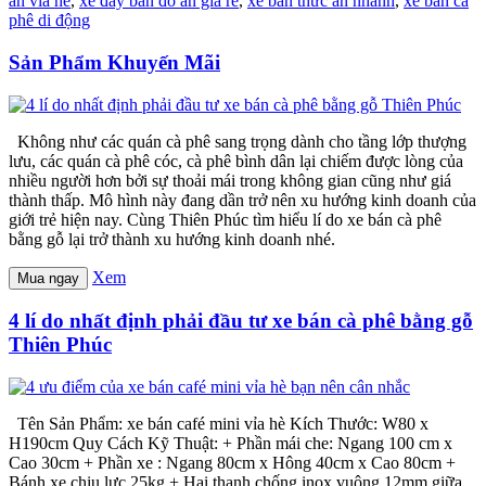
ăn vỉa hè
,
xe đẩy bán đồ ăn giá rẻ
,
xe bán thức ăn nhanh
,
xe bán cà
phê di động
Sản Phẩm Khuyến Mãi
Không như các quán cà phê sang trọng dành cho tầng lớp thượng
lưu, các quán cà phê cóc, cà phê bình dân lại chiếm được lòng của
nhiều người hơn bởi sự thoải mái trong không gian cũng như giá
thành thấp. Mô hình này đang dần trở nên xu hướng kinh doanh của
giới trẻ hiện nay. Cùng Thiên Phúc tìm hiểu lí do xe bán cà phê
bằng gỗ lại trở thành xu hướng kinh doanh nhé.
Xem
Mua ngay
4 lí do nhất định phải đầu tư xe bán cà phê bằng gỗ
Thiên Phúc
Tên Sản Phẩm: xe bán café mini vỉa hè Kích Thước: W80 x
H190cm Quy Cách Kỹ Thuật: + Phần mái che: Ngang 100 cm x
Cao 30cm + Phần xe : Ngang 80cm x Hông 40cm x Cao 80cm +
Bánh xe chịu lực 25kg + Hai thanh chống inox vuông 12mm giữa