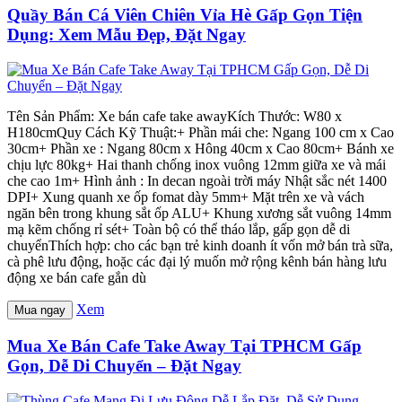
Quầy Bán Cá Viên Chiên Vỉa Hè Gấp Gọn Tiện
Dụng: Xem Mẫu Đẹp, Đặt Ngay
Tên Sản Phẩm: Xe bán cafe take awayKích Thước: W80 x
H180cmQuy Cách Kỹ Thuật:+ Phần mái che: Ngang 100 cm x Cao
30cm+ Phần xe : Ngang 80cm x Hông 40cm x Cao 80cm+ Bánh xe
chịu lực 80kg+ Hai thanh chống inox vuông 12mm giữa xe và mái
che cao 1m+ Hình ảnh : In decan ngoài trời máy Nhật sắc nét 1400
DPI+ Xung quanh xe ốp fomat dày 5mm+ Mặt trên xe và vách
ngăn bên trong khung sắt ốp ALU+ Khung xương sắt vuông 14mm
mạ kẽm chống rỉ sét+ Toàn bộ có thể tháo lắp, gấp gọn dễ di
chuyểnThích hợp: cho các bạn trẻ kinh doanh ít vốn mở bán trà sữa,
cà phê lưu động, hoặc các đại lý muốn mở rộng kênh bán hàng lưu
động xe bán cafe gắn dù
Xem
Mua ngay
Mua Xe Bán Cafe Take Away Tại TPHCM Gấp
Gọn, Dễ Di Chuyển – Đặt Ngay