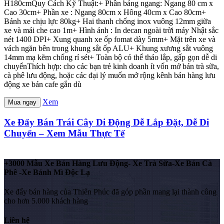
H180cmQuy Cách Kỹ Thuật:+ Phần bảng ngang: Ngang 80 cm x
Cao 30cm+ Phần xe : Ngang 80cm x Hông 40cm x Cao 80cm+
Bánh xe chịu lực 80kg+ Hai thanh chống inox vuông 12mm giữa
xe và mái che cao 1m+ Hình ảnh : In decan ngoài trời máy Nhật sắc
nét 1400 DPI+ Xung quanh xe ốp fomat dày 5mm+ Mặt trên xe và
vách ngăn bên trong khung sắt ốp ALU+ Khung xương sắt vuông
14mm mạ kẽm chống rỉ sét+ Toàn bộ có thể tháo lắp, gấp gọn dễ di
chuyểnThích hợp: cho các bạn trẻ kinh doanh ít vốn mở bán trà sữa,
cà phê lưu động, hoặc các đại lý muốn mở rộng kênh bán hàng lưu
động xe bán cafe gắn dù
Xem
Mua ngay
Xe Đẩy Bán Trái Cây Di Động Dễ Lắp Đặt, Dễ Di
Chuyển – Xem Mẫu Thực Tế
+3000 Mẫu Xe Bán Hàng Lưu Động- Xe Trà Sữa-Xe Bán Cà
Phê -Xe Bánh Mì Độc Lạ
Xe đẩy bán hàng của Thiên Phúc đã góp phần mang lại thành công
cho hơn 5.000 khách hàng
Liên hệ