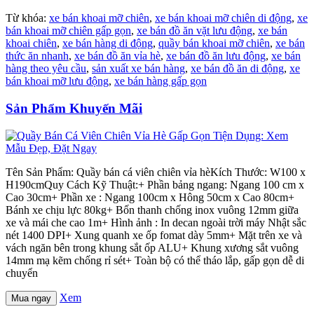
Từ khóa:
xe bán khoai mỡ chiên
,
xe bán khoai mỡ chiên di động
,
xe
bán khoai mỡ chiên gấp gọn
,
xe bán đồ ăn vặt lưu động
,
xe bán
khoai chiên
,
xe bán hàng di động
,
quầy bán khoai mỡ chiên
,
xe bán
thức ăn nhanh
,
xe bán đồ ăn vỉa hè
,
xe bán đồ ăn lưu động
,
xe bán
hàng theo yêu cầu
,
sản xuất xe bán hàng
,
xe bán đồ ăn di động
,
xe
bán khoai mỡ lưu động
,
xe bán hàng gấp gọn
Sản Phẩm Khuyến Mãi
Tên Sản Phẩm: Quầy bán cá viên chiên vỉa hèKích Thước: W100 x
H190cmQuy Cách Kỹ Thuật:+ Phần bảng ngang: Ngang 100 cm x
Cao 30cm+ Phần xe : Ngang 100cm x Hông 50cm x Cao 80cm+
Bánh xe chịu lực 80kg+ Bốn thanh chống inox vuông 12mm giữa
xe và mái che cao 1m+ Hình ảnh : In decan ngoài trời máy Nhật sắc
nét 1400 DPI+ Xung quanh xe ốp fomat dày 5mm+ Mặt trên xe và
vách ngăn bên trong khung sắt ốp ALU+ Khung xương sắt vuông
14mm mạ kẽm chống rỉ sét+ Toàn bộ có thể tháo lắp, gấp gọn dễ di
chuyển
Xem
Mua ngay