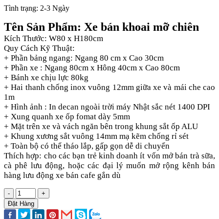
Tình trạng:
2-3 Ngày
Tên Sản Phẩm: Xe bán khoai mỡ chiên
Kích Thước: W80 x H180cm
Quy Cách Kỹ Thuật:
+ Phần bảng ngang: Ngang 80 cm x Cao 30cm
+ Phần xe : Ngang 80cm x Hông 40cm x Cao 80cm
+ Bánh xe chịu lực 80kg
+ Hai thanh chống inox vuông 12mm giữa xe và mái che cao
1m
+ Hình ảnh : In decan ngoài trời máy Nhật sắc nét 1400 DPI
+ Xung quanh xe ốp fomat dày 5mm
+ Mặt trên xe và vách ngăn bên trong khung sắt ốp ALU
+ Khung xương sắt vuông 14mm mạ kẽm chống rỉ sét
+ Toàn bộ có thể tháo lắp, gấp gọn dễ di chuyển
Thích hợp: cho các bạn trẻ kinh doanh ít vốn mở bán trà sữa,
cà phê lưu động, hoặc các đại lý muốn mở rộng kênh bán
hàng lưu động xe bán cafe gắn dù
-
+
Đặt Hàng