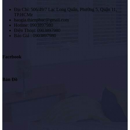
Địa Chỉ: 506/49/7 Lạc Long Quân, Phường 5, Quận 11,
TP.HCMz
baogia.thienphuc@gmail.com
Hotline: 0903897980
Điện Thoại: 0903897980
Báo Giá : 0903897980
Facebook
Bản Đồ