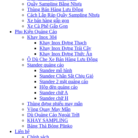
Quầy Sampling Bằng Nhựa
Thùng Bán Hàng Lưu Động
Cách Lắp Ráp Quầy Sampling Nhựa
Xe bán hàng gấp gọn
Xe Cà Phê Gấp Gọn
Phụ Kiện Quảng Cáo
Khay Inox 304
Khay Inox Đựng Thạch
Khay Inox Đựng Trái Cây
Khay Inox Đựng Thức Ăn
Ô Dù Che Xe Bán Hàng Lưu Động
Standee quảng cáo
Standee mô hình
Standee Chân Sắt Chịu Gió
Standee 2 mặt quảng cáo
Hộp đèn quảng cáo
Standee chữ A
Standee chữ H
Thùng đựng phiếu may mắn
Vòng Quay May Mắn
Dù Quảng Cáo Ngoài Trời
KHAY SAMPLING
Bảng Thả Bóng Plinko
Liên hệ
Chính sách