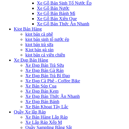
Xe Gỗ Bán Sinh Tố Nước Ép
Xe Gỗ Bán Nước
Xe Gỗ Bán Bánh Mì
Xe Gỗ Bán Xiên Que
Xe Gỗ Bán Thức Ăn Nhanh
Kiot Bán Hàng
kiot bán cà phê
kiot bán sinh tố nước ép
kiot bán trà sữa
Kiot bán gà rán
kiot bán cá viên chiên
Xe Đạp Bán Hàng
Xe Đạp Bán Trà Sữa
Xe Đạp Bán Gà Rán
Xe Đạp Bán Trà Bí Đao
Xe Đạp Cà Phê - Coffee Bike
Xe Bán Súp Cua
Xe Đạp Bán Kem
Xe Đạp Bán Thức Ăn Nhanh
Xe Đạp Bán Bánh
Xe Bán Khoai Tây Lắc
Quầy Xe lắp Ráp
Xe Bán Hàng Lắp Ráp
Xe Lắp Ráp Xếp M
Quầy Sampling Bằng Sắt