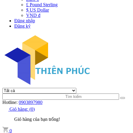
£ Pound Sterling
$ US Dollar
VND đ
Đăng nhập
Đăng ký
Hotline:
0903897980
Giỏ hàng:
(
0
)
Giỏ hàng của bạn trống!
0