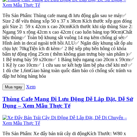
Tên Sản Phẩm: Thùng cafe mang đi lưu động gắn sau xe máy✅
Size 2 để vừa thùng xốp 50 x 37 x 38cm Kích thước xếp gọn đóng
gói Size 2: 59 x 42cm x cao 20cmKích thước khi ráp thùng Size 2:
Ngang 59 x rộng 42cm x cao 42cm ( cao luôn bảng top 90cm)Chất
liệu thùng✅ Toàn bộ khung sắt vuông 14 mạ kẽm chống gỉ sét✅
Hình ảnh in decal ngoài trời bồi ALU✅ Ngăn đáy khung sắt ốp alu
chịu lực 70kgTiện ích đi kèm✅ 2 Bệ xếp phụ bên hông có khóa
bấm tự động rộng 25cm ( thêm không gian trưng bày sản phẩm )✅
1 Bệ trưng bày 59 x20cm✅ 1 Bảng hiệu ngang cao 20cm x 59cm✅
1 Kệ ly cao 10cm✅ 1 cửa sau xe kết hợp làm bệ pha chế khi mở ✅
1 dù che 1,6mGiao hàng toàn quốc đảm bảo có chống sốc tránh va
đập hư hỏng hàng hóa
Xem
Mua ngay
Thùng Cafe Mang Đi Lưu Động Dễ Lắp Đặt, Dễ Sử
Dụng – Xem Mẫu Thực Tế
Tên Sản Phẩm: Xe đẩy bán trái cây di độngKích Thước: W80 x