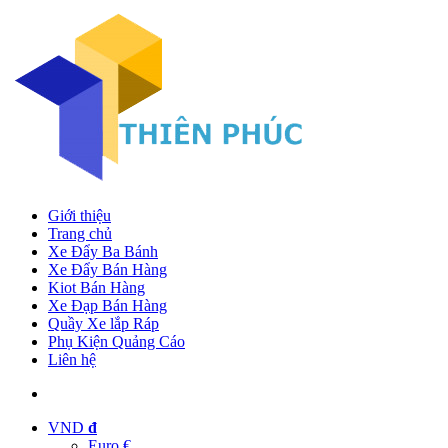
Giới thiệu
Trang chủ
Xe Đẩy Ba Bánh
Xe Đẩy Bán Hàng
Kiot Bán Hàng
Xe Đạp Bán Hàng
Quầy Xe lắp Ráp
Phụ Kiện Quảng Cáo
Liên hệ
VND
đ
Euro €