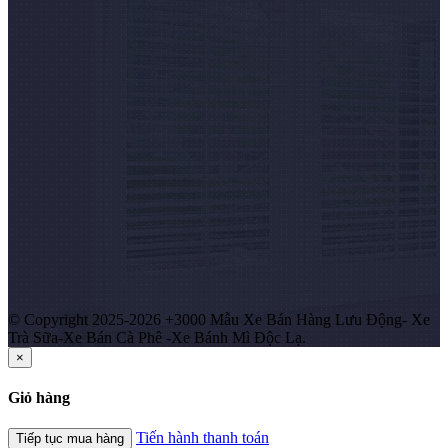
© Copyright 2025-2026 +3000 Mẫu Xe Bán Hàng Lưu Động- Xe
Trà Sữa-Xe Bán Cà Phê -Xe Bánh Mì Độc Lạ.
×
Giỏ hàng
Tiến hành thanh toán
Tiếp tục mua hàng