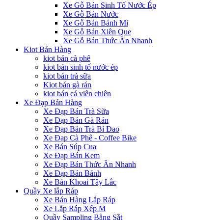
Xe Gỗ Bán Sinh Tố Nước Ép
Xe Gỗ Bán Nước
Xe Gỗ Bán Bánh Mì
Xe Gỗ Bán Xiên Que
Xe Gỗ Bán Thức Ăn Nhanh
Kiot Bán Hàng
kiot bán cà phê
kiot bán sinh tố nước ép
kiot bán trà sữa
Kiot bán gà rán
kiot bán cá viên chiên
Xe Đạp Bán Hàng
Xe Đạp Bán Trà Sữa
Xe Đạp Bán Gà Rán
Xe Đạp Bán Trà Bí Đao
Xe Đạp Cà Phê - Coffee Bike
Xe Bán Súp Cua
Xe Đạp Bán Kem
Xe Đạp Bán Thức Ăn Nhanh
Xe Đạp Bán Bánh
Xe Bán Khoai Tây Lắc
Quầy Xe lắp Ráp
Xe Bán Hàng Lắp Ráp
Xe Lắp Ráp Xếp M
Quầy Sampling Bằng Sắt