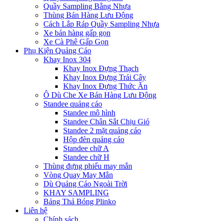
Quầy Sampling Bằng Nhựa
Thùng Bán Hàng Lưu Động
Cách Lắp Ráp Quầy Sampling Nhựa
Xe bán hàng gấp gọn
Xe Cà Phê Gấp Gọn
Phụ Kiện Quảng Cáo
Khay Inox 304
Khay Inox Đựng Thạch
Khay Inox Đựng Trái Cây
Khay Inox Đựng Thức Ăn
Ô Dù Che Xe Bán Hàng Lưu Động
Standee quảng cáo
Standee mô hình
Standee Chân Sắt Chịu Gió
Standee 2 mặt quảng cáo
Hộp đèn quảng cáo
Standee chữ A
Standee chữ H
Thùng đựng phiếu may mắn
Vòng Quay May Mắn
Dù Quảng Cáo Ngoài Trời
KHAY SAMPLING
Bảng Thả Bóng Plinko
Liên hệ
Chính sách