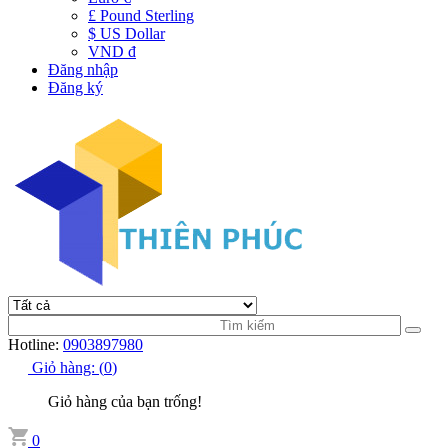
£ Pound Sterling
$ US Dollar
VND đ
Đăng nhập
Đăng ký
Hotline:
0903897980
Giỏ hàng:
(
0
)
Giỏ hàng của bạn trống!
0