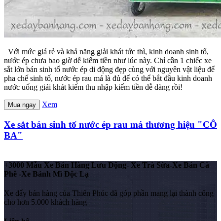
Với mức giá rẻ và khả năng giải khát tức thì, kinh doanh sinh tố,
nước ép chưa bao giờ dễ kiếm tiền như lúc này. Chỉ cần 1 chiếc xe
sắt lớn bán sinh tố nước ép di động đẹp cùng với nguyên vật liệu để
pha chế sinh tố, nước ép rau má là đủ để có thể bắt đầu kinh doanh
nước uống giải khát kiếm thu nhập kiếm tiền dễ dàng rồi!
Xem
Mua ngay
Xe sắt bán sinh tố nước ép rau má thương hiệu "CÔ
BA"
+3000 Mẫu Xe Bán Hàng Lưu Động- Xe Trà Sữa-Xe Bán Cà
Phê -Xe Bánh Mì Độc Lạ
Xe đẩy bán hàng của Thiên Phúc đã góp phần mang lại thành công
cho hơn 5.000 khách hàng