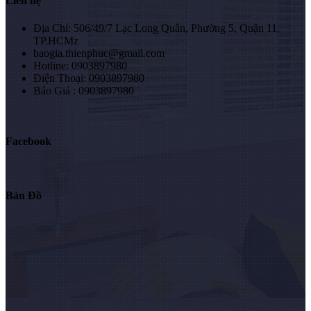
Liên hệ
Địa Chỉ: 506/49/7 Lạc Long Quân, Phường 5, Quận 11,
TP.HCMz
baogia.thienphuc@gmail.com
Hotline: 0903897980
Điện Thoại: 0903897980
Báo Giá : 0903897980
Facebook
Bản Đồ