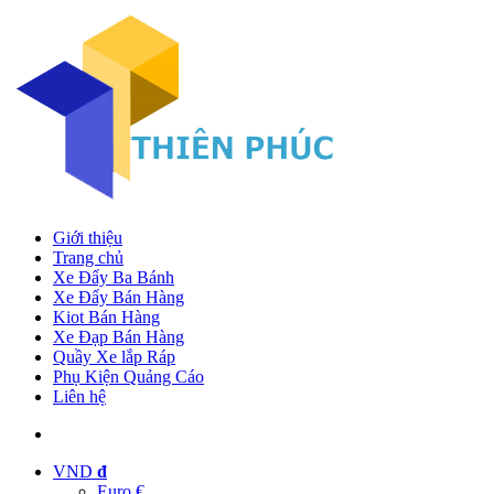
Giới thiệu
Trang chủ
Xe Đẩy Ba Bánh
Xe Đẩy Bán Hàng
Kiot Bán Hàng
Xe Đạp Bán Hàng
Quầy Xe lắp Ráp
Phụ Kiện Quảng Cáo
Liên hệ
VND
đ
Euro €