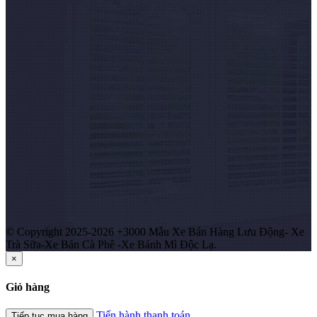
© Copyright 2025-2026 +3000 Mẫu Xe Bán Hàng Lưu Động- Xe
Trà Sữa-Xe Bán Cà Phê -Xe Bánh Mì Độc Lạ.
×
Giỏ hàng
Tiến hành thanh toán
Tiếp tục mua hàng