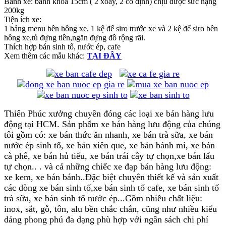
Bánh xe: bánh khoá 15cm ( 2 xoay, 2 cố định) chịu được sức nặng
200kg
Tiện ích xe:
1 bảng menu bên hông xe, 1 kệ để siro trước xe và 2 kệ để siro bên
hông xe,tủ đựng tiền,ngăn đựng đồ rộng rãi.
Thích hợp bán sinh tố, nước ép, cafe
Xem thêm các mẫu khác:
TẠI ĐÂY
Thiên Phúc xưởng chuyên đóng các loại xe bán hàng lưu
động tại HCM. Sản phẩm xe bán hàng lưu động của chúng
tôi gồm có: xe bán thức ăn nhanh, xe bán trà sữa, xe bán
nước ép sinh tố, xe bán xiên que, xe bán bánh mì, xe bán
cà phê, xe bán hủ tiếu, xe bán trái cây tự chọn,xe bán lẩu
tự chọn.. . và cả những chiếc xe đạp bán hàng lưu động:
xe kem, xe bán bánh..Đặc biệt chuyên thiết kế và sản xuất
các dòng xe bán sinh tố,xe bán sinh tố cafe, xe bán sinh tố
trà sữa, xe bán sinh tố nước ép...Gồm nhiều chất liệu:
inox, sắt, gỗ, tôn, alu bền chắc chắn, cũng như nhiều kiểu
dáng phong phú đa dạng phù hợp với ngân sách chi phí