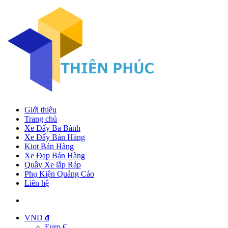
Giới thiệu
Trang chủ
Xe Đẩy Ba Bánh
Xe Đẩy Bán Hàng
Kiot Bán Hàng
Xe Đạp Bán Hàng
Quầy Xe lắp Ráp
Phụ Kiện Quảng Cáo
Liên hệ
VND
đ
Euro €