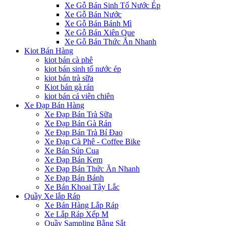
Xe Gỗ Bán Sinh Tố Nước Ép
Xe Gỗ Bán Nước
Xe Gỗ Bán Bánh Mì
Xe Gỗ Bán Xiên Que
Xe Gỗ Bán Thức Ăn Nhanh
Kiot Bán Hàng
kiot bán cà phê
kiot bán sinh tố nước ép
kiot bán trà sữa
Kiot bán gà rán
kiot bán cá viên chiên
Xe Đạp Bán Hàng
Xe Đạp Bán Trà Sữa
Xe Đạp Bán Gà Rán
Xe Đạp Bán Trà Bí Đao
Xe Đạp Cà Phê - Coffee Bike
Xe Bán Súp Cua
Xe Đạp Bán Kem
Xe Đạp Bán Thức Ăn Nhanh
Xe Đạp Bán Bánh
Xe Bán Khoai Tây Lắc
Quầy Xe lắp Ráp
Xe Bán Hàng Lắp Ráp
Xe Lắp Ráp Xếp M
Quầy Sampling Bằng Sắt