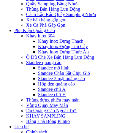
Quầy Sampling Bằng Nhựa
Thùng Bán Hàng Lưu Động
Cách Lắp Ráp Quầy Sampling Nhựa
Xe bán hàng gấp gọn
Xe Cà Phê Gấp Gọn
Phụ Kiện Quảng Cáo
Khay Inox 304
Khay Inox Đựng Thạch
Khay Inox Đựng Trái Cây
Khay Inox Đựng Thức Ăn
Ô Dù Che Xe Bán Hàng Lưu Động
Standee quảng cáo
Standee mô hình
Standee Chân Sắt Chịu Gió
Standee 2 mặt quảng cáo
Hộp đèn quảng cáo
Standee chữ A
Standee chữ H
Thùng đựng phiếu may mắn
Vòng Quay May Mắn
Dù Quảng Cáo Ngoài Trời
KHAY SAMPLING
Bảng Thả Bóng Plinko
Liên hệ
Chính sách