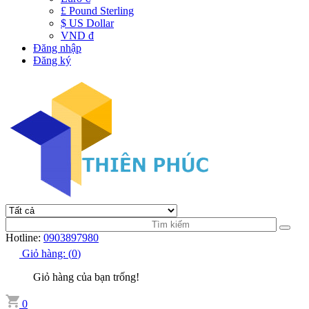
£ Pound Sterling
$ US Dollar
VND đ
Đăng nhập
Đăng ký
Hotline:
0903897980
Giỏ hàng:
(
0
)
Giỏ hàng của bạn trống!
0