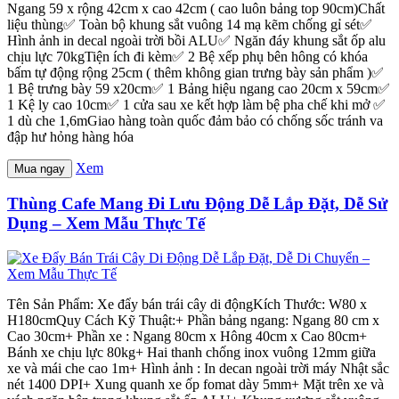
Ngang 59 x rộng 42cm x cao 42cm ( cao luôn bảng top 90cm)Chất
liệu thùng✅ Toàn bộ khung sắt vuông 14 mạ kẽm chống gỉ sét✅
Hình ảnh in decal ngoài trời bồi ALU✅ Ngăn đáy khung sắt ốp alu
chịu lực 70kgTiện ích đi kèm✅ 2 Bệ xếp phụ bên hông có khóa
bấm tự động rộng 25cm ( thêm không gian trưng bày sản phẩm )✅
1 Bệ trưng bày 59 x20cm✅ 1 Bảng hiệu ngang cao 20cm x 59cm✅
1 Kệ ly cao 10cm✅ 1 cửa sau xe kết hợp làm bệ pha chế khi mở ✅
1 dù che 1,6mGiao hàng toàn quốc đảm bảo có chống sốc tránh va
đập hư hỏng hàng hóa
Xem
Mua ngay
Thùng Cafe Mang Đi Lưu Động Dễ Lắp Đặt, Dễ Sử
Dụng – Xem Mẫu Thực Tế
Tên Sản Phẩm: Xe đẩy bán trái cây di độngKích Thước: W80 x
H180cmQuy Cách Kỹ Thuật:+ Phần bảng ngang: Ngang 80 cm x
Cao 30cm+ Phần xe : Ngang 80cm x Hông 40cm x Cao 80cm+
Bánh xe chịu lực 80kg+ Hai thanh chống inox vuông 12mm giữa
xe và mái che cao 1m+ Hình ảnh : In decan ngoài trời máy Nhật sắc
nét 1400 DPI+ Xung quanh xe ốp fomat dày 5mm+ Mặt trên xe và