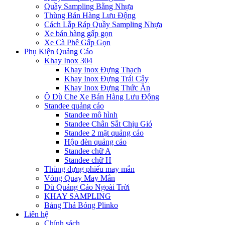
Quầy Sampling Bằng Nhựa
Thùng Bán Hàng Lưu Động
Cách Lắp Ráp Quầy Sampling Nhựa
Xe bán hàng gấp gọn
Xe Cà Phê Gấp Gọn
Phụ Kiện Quảng Cáo
Khay Inox 304
Khay Inox Đựng Thạch
Khay Inox Đựng Trái Cây
Khay Inox Đựng Thức Ăn
Ô Dù Che Xe Bán Hàng Lưu Động
Standee quảng cáo
Standee mô hình
Standee Chân Sắt Chịu Gió
Standee 2 mặt quảng cáo
Hộp đèn quảng cáo
Standee chữ A
Standee chữ H
Thùng đựng phiếu may mắn
Vòng Quay May Mắn
Dù Quảng Cáo Ngoài Trời
KHAY SAMPLING
Bảng Thả Bóng Plinko
Liên hệ
Chính sách