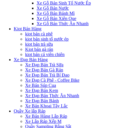
Xe Gỗ Bán Sinh Tố Nước Ép
Xe Gỗ Bán Nước
Xe Gỗ Bán Bánh Mì
Xe Gỗ Bán Xiên Que
Xe Gỗ Bán Thức Ăn Nhanh
Kiot Bán Hàng
kiot bán cà phê
kiot bán sinh tố nước ép
kiot bán trà sữa
Kiot bán gà rán
kiot bán cá viên chiên
Xe Đạp Bán Hàng
Xe Đạp Bán Trà Sữa
Xe Đạp Bán Gà Rán
Xe Đạp Bán Trà Bí Đao
Xe Đạp Cà Phê - Coffee Bike
Xe Bán Súp Cua
Xe Đạp Bán Kem
Xe Đạp Bán Thức Ăn Nhanh
Xe Đạp Bán Bánh
Xe Bán Khoai Tây Lắc
Quầy Xe lắp Ráp
Xe Bán Hàng Lắp Ráp
Xe Lắp Ráp Xếp M
Quầy Sampling Bằng Sắt