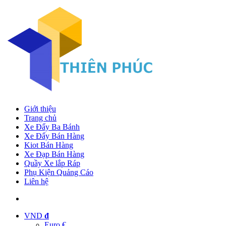
Giới thiệu
Trang chủ
Xe Đẩy Ba Bánh
Xe Đẩy Bán Hàng
Kiot Bán Hàng
Xe Đạp Bán Hàng
Quầy Xe lắp Ráp
Phụ Kiện Quảng Cáo
Liên hệ
VND
đ
Euro €