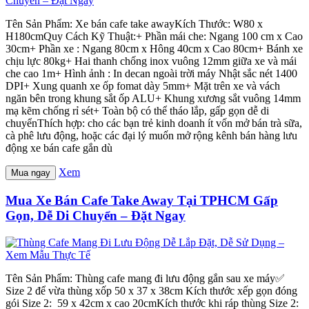
Tên Sản Phẩm: Xe bán cafe take awayKích Thước: W80 x
H180cmQuy Cách Kỹ Thuật:+ Phần mái che: Ngang 100 cm x Cao
30cm+ Phần xe : Ngang 80cm x Hông 40cm x Cao 80cm+ Bánh xe
chịu lực 80kg+ Hai thanh chống inox vuông 12mm giữa xe và mái
che cao 1m+ Hình ảnh : In decan ngoài trời máy Nhật sắc nét 1400
DPI+ Xung quanh xe ốp fomat dày 5mm+ Mặt trên xe và vách
ngăn bên trong khung sắt ốp ALU+ Khung xương sắt vuông 14mm
mạ kẽm chống rỉ sét+ Toàn bộ có thể tháo lắp, gấp gọn dễ di
chuyểnThích hợp: cho các bạn trẻ kinh doanh ít vốn mở bán trà sữa,
cà phê lưu động, hoặc các đại lý muốn mở rộng kênh bán hàng lưu
động xe bán cafe gắn dù
Xem
Mua ngay
Mua Xe Bán Cafe Take Away Tại TPHCM Gấp
Gọn, Dễ Di Chuyển – Đặt Ngay
Tên Sản Phẩm: Thùng cafe mang đi lưu động gắn sau xe máy✅
Size 2 để vừa thùng xốp 50 x 37 x 38cm Kích thước xếp gọn đóng
gói Size 2: 59 x 42cm x cao 20cmKích thước khi ráp thùng Size 2: