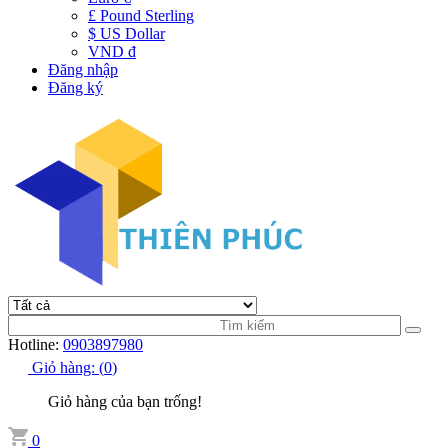
£ Pound Sterling
$ US Dollar
VND đ
Đăng nhập
Đăng ký
Hotline:
0903897980
Giỏ hàng:
(
0
)
Giỏ hàng của bạn trống!
0