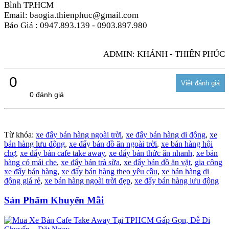
Bình TP.HCM
Email: baogia.thienphuc@gmail.com
Báo Giá : 0947.893.139 - 0903.897.980
ADMIN: KHÁNH - THIÊN PHÚC
0
0 đánh giá
Từ khóa:
xe đẩy bán hàng ngoài trời
,
xe đẩy bán hàng di động
,
xe
bán hàng lưu động
,
xe đẩy bán đồ ăn ngoài trời
,
xe bán hàng hội
chợ
,
xe đẩy bán cafe take away
,
xe đẩy bán thức ăn nhanh
,
xe bán
hàng có mái che
,
xe đẩy bán trà sữa
,
xe đẩy bán đồ ăn vặt
,
gia công
xe đẩy bán hàng
,
xe đẩy bán hàng theo yêu cầu
,
xe bán hàng di
động giá rẻ
,
xe bán hàng ngoài trời đẹp
,
xe đẩy bán hàng lưu động
Sản Phẩm Khuyến Mãi