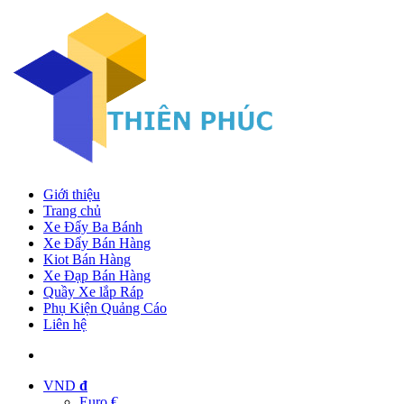
Giới thiệu
Trang chủ
Xe Đẩy Ba Bánh
Xe Đẩy Bán Hàng
Kiot Bán Hàng
Xe Đạp Bán Hàng
Quầy Xe lắp Ráp
Phụ Kiện Quảng Cáo
Liên hệ
VND
đ
Euro €