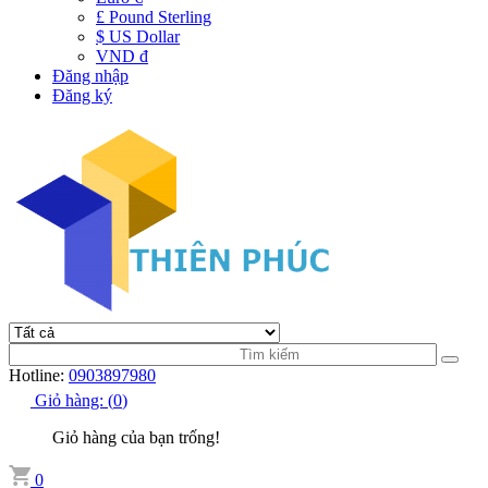
£ Pound Sterling
$ US Dollar
VND đ
Đăng nhập
Đăng ký
Hotline:
0903897980
Giỏ hàng:
(
0
)
Giỏ hàng của bạn trống!
0