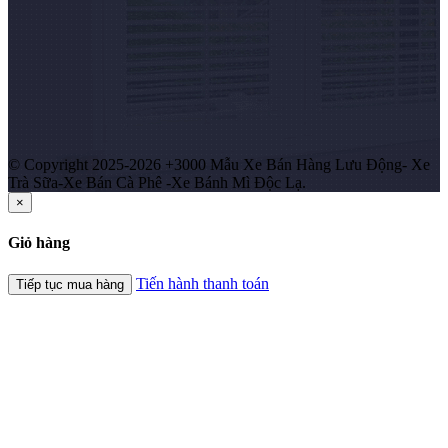
© Copyright 2025-2026 +3000 Mẫu Xe Bán Hàng Lưu Động- Xe
Trà Sữa-Xe Bán Cà Phê -Xe Bánh Mì Độc Lạ.
×
Giỏ hàng
Tiến hành thanh toán
Tiếp tục mua hàng