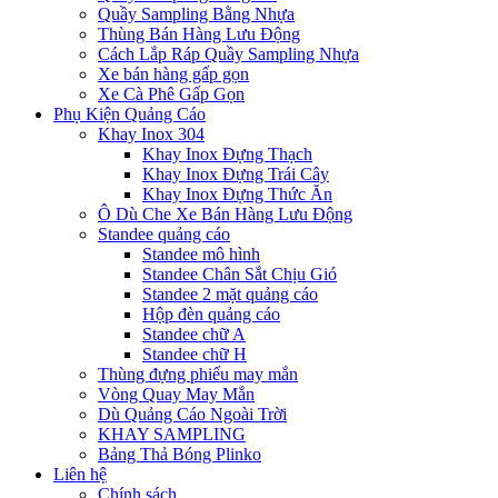
Quầy Sampling Bằng Nhựa
Thùng Bán Hàng Lưu Động
Cách Lắp Ráp Quầy Sampling Nhựa
Xe bán hàng gấp gọn
Xe Cà Phê Gấp Gọn
Phụ Kiện Quảng Cáo
Khay Inox 304
Khay Inox Đựng Thạch
Khay Inox Đựng Trái Cây
Khay Inox Đựng Thức Ăn
Ô Dù Che Xe Bán Hàng Lưu Động
Standee quảng cáo
Standee mô hình
Standee Chân Sắt Chịu Gió
Standee 2 mặt quảng cáo
Hộp đèn quảng cáo
Standee chữ A
Standee chữ H
Thùng đựng phiếu may mắn
Vòng Quay May Mắn
Dù Quảng Cáo Ngoài Trời
KHAY SAMPLING
Bảng Thả Bóng Plinko
Liên hệ
Chính sách