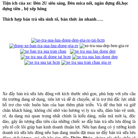
Tiện ích của xe: Đèn 2U siêu sáng, Đèn mica nổi, ngăn đựng đồ,học
đựng tiền , bệ xếp hông
Thích hợp bán trà sữa sinh tố, bán thức ăn nhanh…..
Xe đẩy bán trà sữa lưu động với kích thước nhỏ gọn, phù hợp với yêu cầu
thị trường đang sử dụng, tiện lợi và dễ di chuyển, sẽ là trợ thủ đắc lực nhất
hỗ trợ cho việc buôn bán của bạn thêm phát triển. Và để thu hút và giữ
chân khách hàng, không chỉ nhờ vào hương vị ly tra sữa, đảm bảo vệ sinh,
rẻ, đa dạng mà quan trọng nhất chính là kiểu dáng, mẫu mã mới lạ, độc
đáo, gây ấn tượng đầu tiên của những chiếc xe đẩy bán trà sữa lưu động là
yếu tố cốt lõi giúp bạn kinh doanh thuận lợi. Nếu bạn đang có ý tưởng kinh
doanh trà sữa lưu động nếu bạn đang muốn đặt mua xe đẩy bán trà sữa lưu