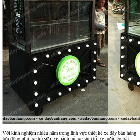
Với kinh nghiệm nhiều năm trong lĩnh vực thiết kế xe đẩy bán hàng
lưu động như: xe trà sữa, xe bánh mì, xe sinh tố, xe nước ép trái