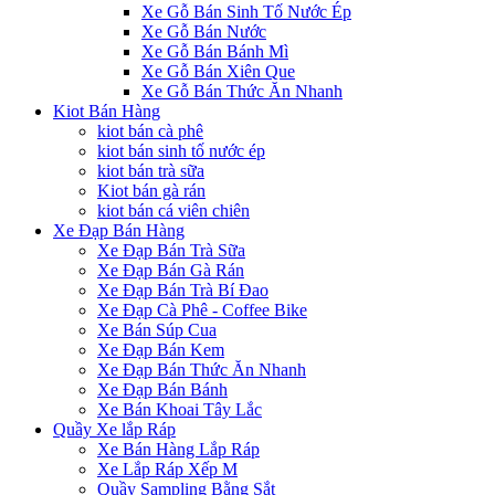
Xe Gỗ Bán Sinh Tố Nước Ép
Xe Gỗ Bán Nước
Xe Gỗ Bán Bánh Mì
Xe Gỗ Bán Xiên Que
Xe Gỗ Bán Thức Ăn Nhanh
Kiot Bán Hàng
kiot bán cà phê
kiot bán sinh tố nước ép
kiot bán trà sữa
Kiot bán gà rán
kiot bán cá viên chiên
Xe Đạp Bán Hàng
Xe Đạp Bán Trà Sữa
Xe Đạp Bán Gà Rán
Xe Đạp Bán Trà Bí Đao
Xe Đạp Cà Phê - Coffee Bike
Xe Bán Súp Cua
Xe Đạp Bán Kem
Xe Đạp Bán Thức Ăn Nhanh
Xe Đạp Bán Bánh
Xe Bán Khoai Tây Lắc
Quầy Xe lắp Ráp
Xe Bán Hàng Lắp Ráp
Xe Lắp Ráp Xếp M
Quầy Sampling Bằng Sắt