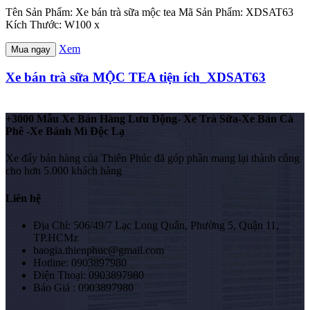
Tên Sản Phẩm: Xe bán trà sữa mộc tea Mã Sản Phẩm: XDSAT63
Kích Thước: W100 x
Xem
Mua ngay
Xe bán trà sữa MỘC TEA tiện ích_XDSAT63
+3000 Mẫu Xe Bán Hàng Lưu Động- Xe Trà Sữa-Xe Bán Cà
Phê -Xe Bánh Mì Độc Lạ
Xe đẩy bán hàng của Thiên Phúc đã góp phần mang lại thành công
cho hơn 5.000 khách hàng
Liên hệ
Địa Chỉ: 506/49/7 Lạc Long Quân, Phường 5, Quận 11,
TP.HCMz
baogia.thienphuc@gmail.com
Hotline: 0903897980
Điện Thoại: 0903897980
Báo Giá : 0903897980