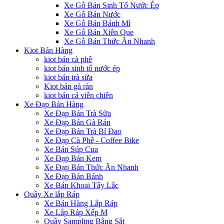
Xe Gỗ Bán Sinh Tố Nước Ép
Xe Gỗ Bán Nước
Xe Gỗ Bán Bánh Mì
Xe Gỗ Bán Xiên Que
Xe Gỗ Bán Thức Ăn Nhanh
Kiot Bán Hàng
kiot bán cà phê
kiot bán sinh tố nước ép
kiot bán trà sữa
Kiot bán gà rán
kiot bán cá viên chiên
Xe Đạp Bán Hàng
Xe Đạp Bán Trà Sữa
Xe Đạp Bán Gà Rán
Xe Đạp Bán Trà Bí Đao
Xe Đạp Cà Phê - Coffee Bike
Xe Bán Súp Cua
Xe Đạp Bán Kem
Xe Đạp Bán Thức Ăn Nhanh
Xe Đạp Bán Bánh
Xe Bán Khoai Tây Lắc
Quầy Xe lắp Ráp
Xe Bán Hàng Lắp Ráp
Xe Lắp Ráp Xếp M
Quầy Sampling Bằng Sắt