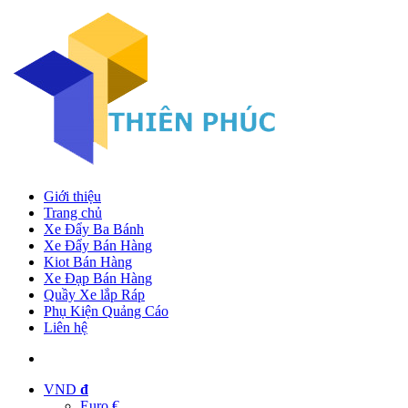
Giới thiệu
Trang chủ
Xe Đẩy Ba Bánh
Xe Đẩy Bán Hàng
Kiot Bán Hàng
Xe Đạp Bán Hàng
Quầy Xe lắp Ráp
Phụ Kiện Quảng Cáo
Liên hệ
VND
đ
Euro €