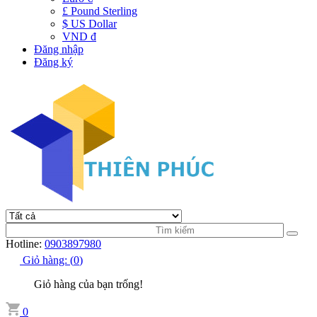
£ Pound Sterling
$ US Dollar
VND đ
Đăng nhập
Đăng ký
Hotline:
0903897980
Giỏ hàng:
(
0
)
Giỏ hàng của bạn trống!
0