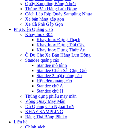
Quầy Sampling Bằng Nhựa
Thùng Bán Hàng Lưu Động
Cách Lắp Ráp Quầy Sampling Nhựa
Xe bán hàng gấp gọn
Xe Cà Phê Gấp Gọn
Phụ Kiện Quảng Cáo
Khay Inox 304
Khay Inox Đựng Thạch
Khay Inox Đựng Trái Cây
Khay Inox Đựng Thức Ăn
Ô Dù Che Xe Bán Hàng Lưu Động
Standee quảng cáo
Standee mô hình
Standee Chân Sắt Chịu Gió
Standee 2 mặt quảng cáo
Hộp đèn quảng cáo
Standee chữ A
Standee chữ H
Thùng đựng phiếu may mắn
Vòng Quay May Mắn
Dù Quảng Cáo Ngoài Trời
KHAY SAMPLING
Bảng Thả Bóng Plinko
Liên hệ
Chính sách