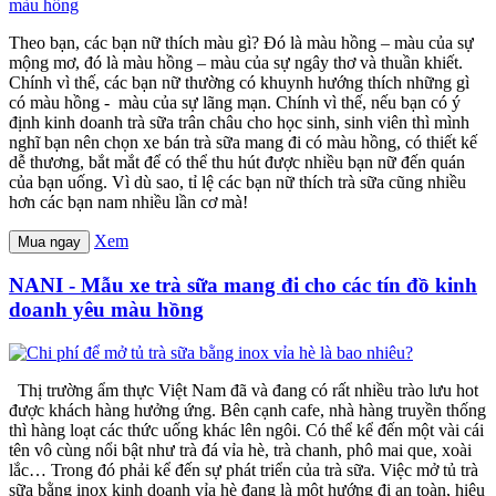
Theo bạn, các bạn nữ thích màu gì? Đó là màu hồng – màu của sự
mộng mơ, đó là màu hồng – màu của sự ngây thơ và thuần khiết.
Chính vì thế, các bạn nữ thường có khuynh hướng thích những gì
có màu hồng - màu của sự lãng mạn. Chính vì thế, nếu bạn có ý
định kinh doanh trà sữa trân châu cho học sinh, sinh viên thì mình
nghĩ bạn nên chọn xe bán trà sữa mang đi có màu hồng, có thiết kế
dễ thương, bắt mắt để có thể thu hút được nhiều bạn nữ đến quán
của bạn uống. Vì dù sao, tỉ lệ các bạn nữ thích trà sữa cũng nhiều
hơn các bạn nam nhiều lần cơ mà!
Xem
Mua ngay
NANI - Mẫu xe trà sữa mang đi cho các tín đồ kinh
doanh yêu màu hồng
Thị trường ẩm thực Việt Nam đã và đang có rất nhiều trào lưu hot
được khách hàng hưởng ứng. Bên cạnh cafe, nhà hàng truyền thống
thì hàng loạt các thức uống khác lên ngôi. Có thể kể đến một vài cái
tên vô cùng nổi bật như trà đá vỉa hè, trà chanh, phô mai que, xoài
lắc… Trong đó phải kể đến sự phát triển của trà sữa. Việc mở tủ trà
sữa bằng inox kinh doanh vỉa hè đang là một hướng đi an toàn, hiệu