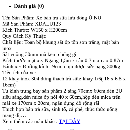
Đánh giá (0)
Tên Sản Phẩm: Xe bán trà sữa lưu động Ú NU
Mã Sản Phẩm: XDALU123
Kích Thước: W150 x H200cm
Quy Cách Kỹ Thuật:
Chất liệu: Toàn bộ khung sắt ốp tôn sơn trắng, mặt bàn
inox
Sắt vuông 30mm mã kẽm chống gỉ
Kích thước mặt xe: Ngang 1,5m x sâu 0.7m x cao 0.87m
Bánh xe: Đường kính 19cm, chịu được sức nặng 300kg
Tiện ích của xe:
12 khay inox 304 đựng thạch trà sữa: khay 1/6( 16 x 6.5 x
16cm)
Tủ kính trưng bày sản phẩm 2 tầng 70cmx 60cm,đèn 2U
siêu sáng,đèn mica ốp nổi 40 x 60cm,hộp đèn mica trên
mái xe 170cm x 20cm, ngăn đựng đồ rộng rãi
Thích hợp bán trà sữa, sinh tố, cà phê, thức thức uống
mang đi,…
Xem thêm các mẫu khác :
TẠI ĐÂY