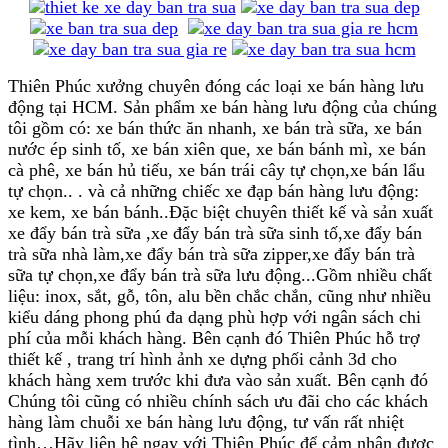
Thiên Phúc xưởng chuyên đóng các loại xe bán hàng lưu
động tại HCM. Sản phẩm xe bán hàng lưu động của chúng
tôi gồm có: xe bán thức ăn nhanh, xe bán trà sữa, xe bán
nước ép sinh tố, xe bán xiên que, xe bán bánh mì, xe bán
cà phê, xe bán hủ tiếu, xe bán trái cây tự chọn,xe bán lẩu
tự chọn.. . và cả những chiếc xe đạp bán hàng lưu động:
xe kem, xe bán bánh..Đặc biệt chuyên thiết kế và sản xuất
xe đẩy bán trà sữa ,xe đẩy bán trà sữa sinh tố,xe đẩy bán
trà sữa nhà làm,xe đẩy bán trà sữa zipper,xe đẩy bán trà
sữa tự chọn,xe đẩy bán trà sữa lưu động...Gồm nhiều chất
liệu: inox, sắt, gỗ, tôn, alu bền chắc chắn, cũng như nhiều
kiểu dáng phong phú đa dạng phù hợp với ngân sách chi
phí của mỗi khách hàng. Bên cạnh đó Thiên Phúc hỗ trợ
thiết kế , trang trí hình ảnh xe dựng phối cảnh 3d cho
khách hàng xem trước khi đưa vào sản xuất. Bên cạnh đó
Chúng tôi cũng có nhiều chính sách ưu đãi cho các khách
hàng làm chuỗi xe bán hàng lưu động, tư vấn rất nhiệt
tình…Hãy liên hệ ngay với Thiên Phúc để cảm nhận được