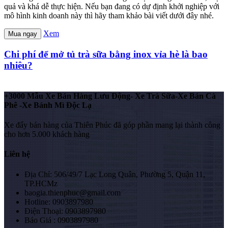
quả và khá dễ thực hiện. Nếu bạn đang có dự định khởi nghiệp với
mô hình kinh doanh này thì hãy tham khảo bài viết dưới đây nhé.
Xem
Mua ngay
Chi phí để mở tủ trà sữa bằng inox vỉa hè là bao
nhiêu?
+3000 Mẫu Xe Bán Hàng Lưu Động- Xe Trà Sữa-Xe Bán Cà
Phê -Xe Bánh Mì Độc Lạ
Xe đẩy bán hàng của Thiên Phúc đã góp phần mang lại thành công
cho hơn 5.000 khách hàng
Liên hệ
Địa Chỉ: 506/49/7 Lạc Long Quân, Phường 5, Quận 11,
TP.HCMz
baogia.thienphuc@gmail.com
Hotline: 0903897980
Điện Thoại: 0903897980
Báo Giá : 0903897980