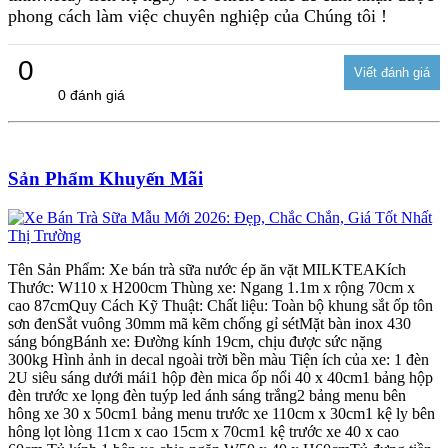
phong cách làm việc chuyên nghiệp của Chúng tôi !
0
0 đánh giá
Sản Phẩm Khuyến Mãi
Tên Sản Phẩm: Xe bán trà sữa nước ép ăn vặt MILKTEAKích
Thước: W110 x H200cm Thùng xe: Ngang 1.1m x rộng 70cm x
cao 87cmQuy Cách Kỹ Thuật: Chất liệu: Toàn bộ khung sắt ốp tôn
sơn đenSắt vuông 30mm mã kẽm chống gỉ sétMặt bàn inox 430
sáng bóngBánh xe: Đường kính 19cm, chịu được sức nặng
300kg Hình ảnh in decal ngoài trời bền màu Tiện ích của xe: 1 đèn
2U siêu sáng dưới mái1 hộp đèn mica ốp nổi 40 x 40cm1 bảng hộp
đèn trước xe lọng đèn tuýp led ánh sáng trắng2 bảng menu bên
hông xe 30 x 50cm1 bảng menu trước xe 110cm x 30cm1 kệ ly bên
hông lọt lòng 11cm x cao 15cm x 70cm1 kệ trước xe 40 x cao