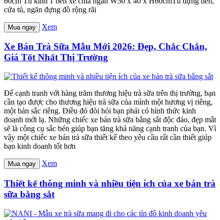
60cm Tủ kính 1 bên xe chia ngăn W50 x 40 x H60cmTủ đựng tiền,
cửa tủ, ngăn đựng đồ rộng rãi
Xem
Mua ngay
Xe Bán Trà Sữa Mẫu Mới 2026: Đẹp, Chắc Chắn,
Giá Tốt Nhất Thị Trường
Để cạnh tranh với hàng trăm thương hiệu trà sữa trên thị trường, bạn
cần tạo được cho thương hiệu trà sữa của mình một hương vị riêng,
một bản sắc riêng. Điều đó đòi hỏi bạn phải có hình thức kinh
doanh mới lạ. Những chiếc xe bán trà sữa bằng sắt độc đáo, đẹp mắt
sẽ là công cụ sắc bén giúp bạn tăng khả năng cạnh tranh của bạn. Vì
vậy một chiếc xe bán trà sữa thiết kế theo yêu cầu rất cần thiết giúp
bạn kinh doanh tốt hơn
Xem
Mua ngay
Thiết kế thông minh và nhiều tiện ích của xe bán trà
sữa bằng sắt