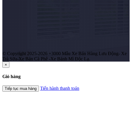
© Copyright 2025-2026 +3000 Mẫu Xe Bán Hàng Lưu Động- Xe
Trà Sữa-Xe Bán Cà Phê -Xe Bánh Mì Độc Lạ.
×
Giỏ hàng
Tiến hành thanh toán
Tiếp tục mua hàng