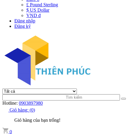
£ Pound Sterling
$ US Dollar
VND đ
Đăng nhập
Đăng ký
Hotline:
0903897980
Giỏ hàng:
(
0
)
Giỏ hàng của bạn trống!
0