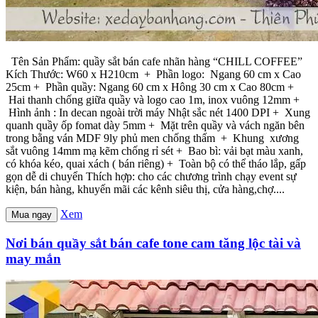
Tên Sản Phẩm: quầy sắt bán cafe nhãn hàng “CHILL COFFEE”
Kích Thước: W60 x H210cm + Phần logo: Ngang 60 cm x Cao
25cm + Phần quầy: Ngang 60 cm x Hông 30 cm x Cao 80cm +
Hai thanh chống giữa quầy và logo cao 1m, inox vuông 12mm +
Hình ảnh : In decan ngoài trời máy Nhật sắc nét 1400 DPI + Xung
quanh quầy ốp fomat dày 5mm + Mặt trên quầy và vách ngăn bên
trong bằng ván MDF 9ly phủ men chống thấm + Khung xương
sắt vuông 14mm mạ kẽm chống rỉ sét + Bao bì: vải bạt màu xanh,
có khóa kéo, quai xách ( bán riêng) + Toàn bộ có thể tháo lắp, gấp
gọn dễ di chuyển Thích hợp: cho các chương trình chạy event sự
kiện, bán hàng, khuyến mãi các kênh siêu thị, cửa hàng,chợ....
Xem
Mua ngay
Nơi bán quầy sắt bán cafe tone cam tăng lộc tài và
may mắn