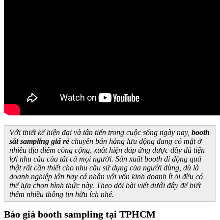
Với thiết kế hiện đại và tân tiến trong cuộc sống ngày nay,
booth
sắt sampling giá rẻ
chuyên bán hàng lưu động đang có mặt ở
nhiều địa điểm công cộng, xuất hiện đáp ứng được đầy đủ tiện
lợi nhu cầu của tất cả mọi người. Sản xuất booth di động quả
thật rất cần thiết cho nhu cầu sử dụng của người dùng, dù là
doanh nghiệp lớn hay cá nhân với vốn kinh doanh ít ỏi đều có
thể lựa chọn hình thức này. Theo dõi bài viết dưới đây để biết
thêm nhiều thông tin hữu ích nhé.
Báo giá booth sampling tại TPHCM