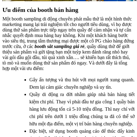
Ưu điểm của booth bán hàng
Một booth sampling di động chuyên phát mẫu thử là một hình thức
marketing mang lại trải nghiệm tốt cho người tiêu dùng, vì họ được
dùng thử sản phẩm trực tiếp ngay trên quầy để cảm nhận và tự cân
nhắc quyết định mua hàng hay không. Khi một khách hàng bước
vào siêu thị, trung tâm thương mại được một cô PG chào hàng đứng
trước cửa, ở các
booth sắt sampling giá rẻ
, quầy dùng thử để giới
thiệu sản phẩm và gửi tặng bạn một tuýp kem đánh răng nhỏ hay
vài gói dầu gội đầu, túi quà xinh xắn…. sẽ khiến bạn rất thích thú,
tò mò và muốn dùng thử sản phẩm đó ngay. Và dưới đây là tổng
hợp một vài ưu điểm:
Gây ấn tượng và thu hút với mọi người xung quanh.
Đem lại cảm giác chuyên nghiệp và uy tín.
Quầy di động ra đời nhằm giúp nhà bán hàng tiết
kiệm chi phí. Thay vì phải đầu tư gia công 1 quầy bán
hàng lưu động tốn cả 5-10 triệu đồng. Thì nay chỉ với
chi phí trên dưới 1 triệu đồng chúng ta đã có thể sở
hữu một địa điểm, một vị trí bán hàng chuyên nghiệp.
Đặc biệt, sử dụng booth quảng cáo để thúc đẩy kinh