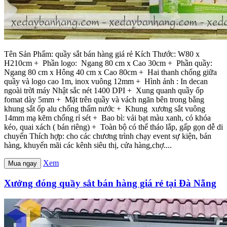
Tên Sản Phẩm: quầy sắt bán hàng giá rẻ Kích Thước: W80 x
H210cm + Phần logo: Ngang 80 cm x Cao 30cm + Phần quầy:
Ngang 80 cm x Hông 40 cm x Cao 80cm + Hai thanh chống giữa
quầy và logo cao 1m, inox vuông 12mm + Hình ảnh : In decan
ngoài trời máy Nhật sắc nét 1400 DPI + Xung quanh quầy ốp
fomat dày 5mm + Mặt trên quầy và vách ngăn bên trong bằng
khung sắt ốp alu chống thấm nước + Khung xương sắt vuông
14mm mạ kẽm chống rỉ sét + Bao bì: vải bạt màu xanh, có khóa
kéo, quai xách ( bán riêng) + Toàn bộ có thể tháo lắp, gấp gọn dễ di
chuyển Thích hợp: cho các chương trình chạy event sự kiện, bán
hàng, khuyến mãi các kênh siêu thị, cửa hàng,chợ....
Xem
Mua ngay
Xưởng đóng quầy sắt bán hàng giá rẻ tại Đà Nẵng