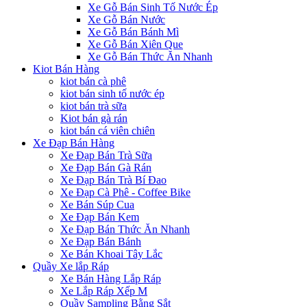
Xe Gỗ Bán Sinh Tố Nước Ép
Xe Gỗ Bán Nước
Xe Gỗ Bán Bánh Mì
Xe Gỗ Bán Xiên Que
Xe Gỗ Bán Thức Ăn Nhanh
Kiot Bán Hàng
kiot bán cà phê
kiot bán sinh tố nước ép
kiot bán trà sữa
Kiot bán gà rán
kiot bán cá viên chiên
Xe Đạp Bán Hàng
Xe Đạp Bán Trà Sữa
Xe Đạp Bán Gà Rán
Xe Đạp Bán Trà Bí Đao
Xe Đạp Cà Phê - Coffee Bike
Xe Bán Súp Cua
Xe Đạp Bán Kem
Xe Đạp Bán Thức Ăn Nhanh
Xe Đạp Bán Bánh
Xe Bán Khoai Tây Lắc
Quầy Xe lắp Ráp
Xe Bán Hàng Lắp Ráp
Xe Lắp Ráp Xếp M
Quầy Sampling Bằng Sắt