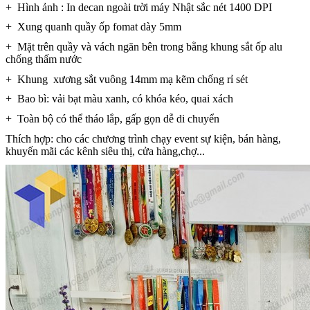
+ Hình ảnh : In decan ngoài trời máy Nhật sắc nét 1400 DPI
+ Xung quanh quầy ốp fomat dày 5mm
+ Mặt trên quầy và vách ngăn bên trong bằng khung sắt ốp alu
chống thấm nước
+ Khung xương sắt vuông 14mm mạ kẽm chống rỉ sét
+ Bao bì: vải bạt màu xanh, có khóa kéo, quai xách
+ Toàn bộ có thể tháo lắp, gấp gọn dễ di chuyển
Thích hợp: cho các chương trình chạy event sự kiện, bán hàng,
khuyến mãi các kênh siêu thị, cửa hàng,chợ...