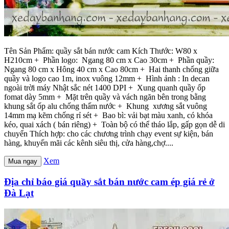
Tên Sản Phẩm: quầy sắt bán nước cam Kích Thước: W80 x
H210cm + Phần logo: Ngang 80 cm x Cao 30cm + Phần quầy:
Ngang 80 cm x Hông 40 cm x Cao 80cm + Hai thanh chống giữa
quầy và logo cao 1m, inox vuông 12mm + Hình ảnh : In decan
ngoài trời máy Nhật sắc nét 1400 DPI + Xung quanh quầy ốp
fomat dày 5mm + Mặt trên quầy và vách ngăn bên trong bằng
khung sắt ốp alu chống thấm nước + Khung xương sắt vuông
14mm mạ kẽm chống rỉ sét + Bao bì: vải bạt màu xanh, có khóa
kéo, quai xách ( bán riêng) + Toàn bộ có thể tháo lắp, gấp gọn dễ di
chuyển Thích hợp: cho các chương trình chạy event sự kiện, bán
hàng, khuyến mãi các kênh siêu thị, cửa hàng,chợ....
Xem
Mua ngay
Địa chỉ báo giá quầy sắt bán nước cam ép giá rẻ ở
Đà Lạt