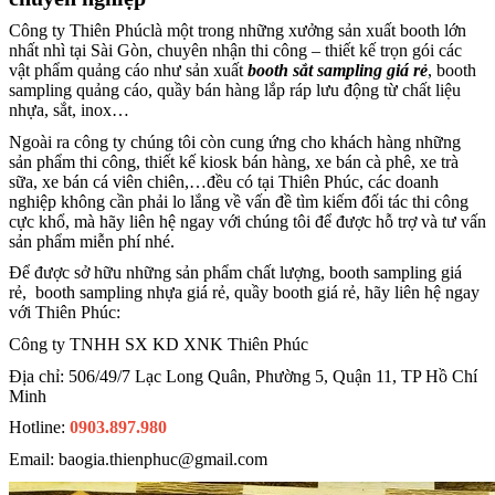
Công ty Thiên Phúclà một trong những xưởng sản xuất booth lớn
nhất nhì tại Sài Gòn, chuyên nhận thi công – thiết kế trọn gói các
vật phẩm quảng cáo như sản xuất
booth sắt sampling giá rẻ
, booth
sampling quảng cáo, quầy bán hàng lắp ráp lưu động từ chất liệu
nhựa, sắt, inox…
Ngoài ra công ty chúng tôi còn cung ứng cho khách hàng những
sản phẩm thi công, thiết kế kiosk bán hàng, xe bán cà phê, xe trà
sữa, xe bán cá viên chiên,…đều có tại Thiên Phúc, các doanh
nghiệp không cần phải lo lắng về vấn đề tìm kiếm đối tác thi công
cực khổ, mà hãy liên hệ ngay với chúng tôi để được hỗ trợ và tư vấn
sản phẩm miễn phí nhé.
Để được sở hữu những sản phẩm chất lượng, booth sampling giá
rẻ, booth sampling nhựa giá rẻ, quầy booth giá rẻ, hãy liên hệ ngay
với Thiên Phúc:
Công ty TNHH SX KD XNK Thiên Phúc
Địa chỉ: 506/49/7 Lạc Long Quân, Phường 5, Quận 11, TP Hồ Chí
Minh
Hotline:
0903.897.980
Email: baogia.thienphuc@gmail.com