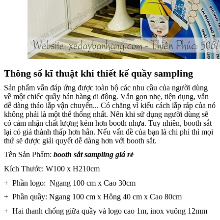
Thông số kĩ thuật khi thiết kế quầy sampling
Sản phẩm vẫn đáp ứng được toàn bộ các nhu cầu của người dùng
về một chiếc quầy bán hàng di động. Vẫn gọn nhẹ, tiện dụng, vẫn
dễ dàng tháo lắp vận chuyển... Có chăng vì kiểu cách lắp ráp của nó
không phải là một thể thống nhất. Nên khi sử dụng người dùng sẽ
có cảm nhận chất lượng kém hơn booth nhựa. Tuy nhiên, booth sắt
lại có giá thành thấp hơn hẳn. Nếu vấn đề của bạn là chi phí thì mọi
thứ sẽ được giải quyết dễ dàng hơn với booth sắt.
Tên Sản Phẩm:
booth sắt sampling giá rẻ
Kích Thước: W100 x H210cm
+ Phần logo: Ngang 100 cm x Cao 30cm
+ Phần quầy: Ngang 100 cm x Hông 40 cm x Cao 80cm
+ Hai thanh chống giữa quầy và logo cao 1m, inox vuông 12mm