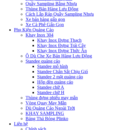
Quầy Sampling Bằng Nhựa
Thùng Bán Hàng Lưu Động
Cách Lắp Ráp Quầy Sampling Nhựa
Xe bán hàng gấp gọn
Xe Cà Phê Gấp Gọn
Phụ Kiện Quảng Cáo
Khay Inox 304
Khay Inox Đựng Thạch
Khay Inox Đựng Trái Cây
Khay Inox Đựng Thức Ăn
Ô Dù Che Xe Bán Hàng Lưu Động
Standee quảng cáo
Standee mô hình
Standee Chân Sắt Chịu Gió
Standee 2 mặt quảng cáo
Hộp đèn quảng cáo
Standee chữ A
Standee chữ H
Thùng đựng phiếu may mắn
Vòng Quay May Mắn
Dù Quảng Cáo Ngoài Trời
KHAY SAMPLING
Bảng Thả Bóng Plinko
Liên hệ
Chính sách