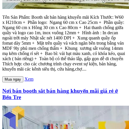
Tên Sản Phẩm: Booth sắt bán hàng khuyến mãi Kích Thước: W60
x H210cm + Phần logo: Ngang 60 cm x Cao 25cm + Phần quầy:
Ngang 60 cm x Hông 30 cm x Cao 80cm + Hai thanh chống giữa
quầy và logo cao 1m, inox vuông 12mm + Hình ảnh : In decan
ngoài trời máy Nhật sắc nét 1400 DPI + Xung quanh quầy ốp
fomat dày 5mm + Mặt trên quầy và vách ngăn bên trong bằng ván
MDF 9ly phủ men chống thấm + Khung xương sắt vuông 14mm
mạ kẽm chống rỉ sét + Bao bì: vải bạt màu xanh, có khóa kéo, quai
xách ( bán riêng) + Toàn bộ có thể tháo lắp, gấp gọn dễ di chuyển
Thích hợp: cho các chương trình chạy event sự kiện, bán hàng,
khuyến mãi các kênh siêu thị, cửa hàng,chợ....
Xem
Mua ngay
Nơi bán booth sắt bán hàng khuyến mãi giá rẻ ở
Bến Tre