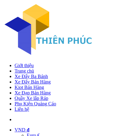
Giới thiệu
Trang chủ
Xe Đẩy Ba Bánh
Xe Đẩy Bán Hàng
Kiot Bán Hàng
Xe Đạp Bán Hàng
Quầy Xe lắp Ráp
Phụ Kiện Quảng Cáo
Liên hệ
VND
đ
Euro €