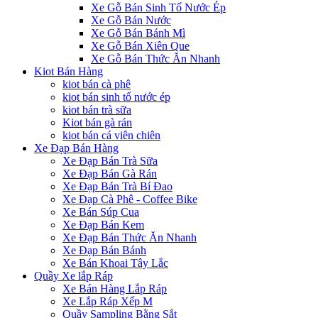
Xe Gỗ Bán Sinh Tố Nước Ép
Xe Gỗ Bán Nước
Xe Gỗ Bán Bánh Mì
Xe Gỗ Bán Xiên Que
Xe Gỗ Bán Thức Ăn Nhanh
Kiot Bán Hàng
kiot bán cà phê
kiot bán sinh tố nước ép
kiot bán trà sữa
Kiot bán gà rán
kiot bán cá viên chiên
Xe Đạp Bán Hàng
Xe Đạp Bán Trà Sữa
Xe Đạp Bán Gà Rán
Xe Đạp Bán Trà Bí Đao
Xe Đạp Cà Phê - Coffee Bike
Xe Bán Súp Cua
Xe Đạp Bán Kem
Xe Đạp Bán Thức Ăn Nhanh
Xe Đạp Bán Bánh
Xe Bán Khoai Tây Lắc
Quầy Xe lắp Ráp
Xe Bán Hàng Lắp Ráp
Xe Lắp Ráp Xếp M
Quầy Sampling Bằng Sắt