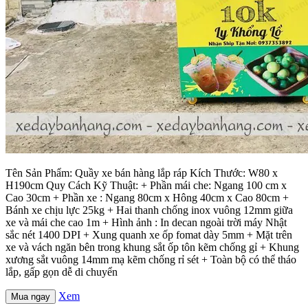
Tên Sản Phẩm: Quầy xe bán hàng lắp ráp Kích Thước: W80 x
H190cm Quy Cách Kỹ Thuật: + Phần mái che: Ngang 100 cm x
Cao 30cm + Phần xe : Ngang 80cm x Hông 40cm x Cao 80cm +
Bánh xe chịu lực 25kg + Hai thanh chống inox vuông 12mm giữa
xe và mái che cao 1m + Hình ảnh : In decan ngoài trời máy Nhật
sắc nét 1400 DPI + Xung quanh xe ốp fomat dày 5mm + Mặt trên
xe và vách ngăn bên trong khung sắt ốp tôn kẽm chống gỉ + Khung
xương sắt vuông 14mm mạ kẽm chống rỉ sét + Toàn bộ có thể tháo
lắp, gấp gọn dễ di chuyển
Xem
Mua ngay