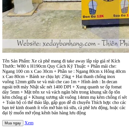
Tên Sản Phẩm: Xe cà phê mang đi take away lắp ráp giá rẻ Kích
Thước: W80 x H190cm Quy Cách Kỹ Thuật: + Phần mái che:
Ngang 100 cm x Cao 30cm + Phần xe : Ngang 80cm x Hông 40cm
x Cao 80cm + Bánh xe chịu lực 25kg + Hai thanh chống inox
vuông 12mm giữa xe và mái che cao 1m + Hình ảnh : In decan
ngoài trời máy Nhật sắc nét 1400 DPI + Xung quanh xe ốp fomat
dày 5mm + Mặt trên xe và vách ngăn bên trong khung sắt ốp tôn
kẽm chống gỉ + Khung xương sắt vuông 14mm mạ kẽm chống rỉ sét
+ Toàn bộ có thể tháo lắp, gấp gọn dễ di chuyển Thích hợp: cho các
bạn trẻ kinh doanh ít vốn mở bán trà sữa, cà phê lưu động, hoặc các
đại lý muốn mở rộng kênh bán hàng lưu động
Xem
Mua ngay