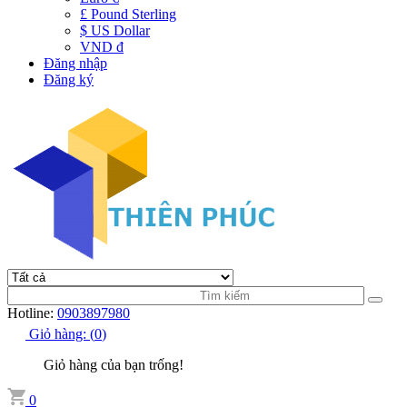
£ Pound Sterling
$ US Dollar
VND đ
Đăng nhập
Đăng ký
Hotline:
0903897980
Giỏ hàng:
(
0
)
Giỏ hàng của bạn trống!
0