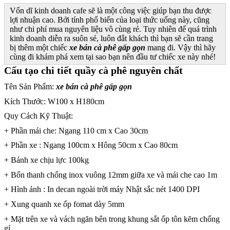
Vốn dĩ kinh doanh cafe sẽ là một công việc giúp bạn thu được
lợi nhuận cao. Bởi tính phổ biến của loại thức uống này, cũng
như chi phí mua nguyên liệu vô cùng rẻ. Tuy nhiên để quá trình
kinh doanh diễn ra suôn sẻ, luôn đắt khách thì bạn sẽ cần trang
bị thêm một chiếc
xe bán cà phê gấp gọn
mang đi. Vậy thì hãy
cùng đi khám phá xem tại sao bạn nên đầu tư chiếc xe này nhé!
Cấu tạo chi tiết quầy cà phê nguyên chất
Tên Sản Phẩm:
xe bán cà phê gấp gọn
Kích Thước: W100 x H180cm
Quy Cách Kỹ Thuật:
+ Phần mái che: Ngang 110 cm x Cao 30cm
+ Phần xe : Ngang 100cm x Hông 50cm x Cao 80cm
+ Bánh xe chịu lực 100kg
+ Bốn thanh chống inox vuông 12mm giữa xe và mái che cao 1m
+ Hình ảnh : In decan ngoài trời máy Nhật sắc nét 1400 DPI
+ Xung quanh xe ốp fomat dày 5mm
+ Mặt trên xe và vách ngăn bên trong khung sắt ốp tôn kẽm chống
gỉ