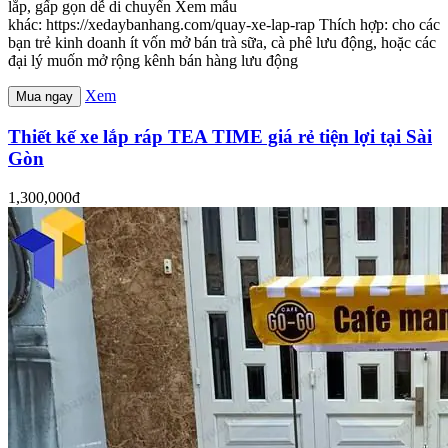
lắp, gấp gọn dễ di chuyển Xem mẫu
khác: https://xedaybanhang.com/quay-xe-lap-rap Thích hợp: cho các
bạn trẻ kinh doanh ít vốn mở bán trà sữa, cà phê lưu động, hoặc các
đại lý muốn mở rộng kênh bán hàng lưu động
Xem
Mua ngay
Thiết kế xe lắp ráp TEA TIME giá rẻ tiện lợi tại Sài
Gòn
1,300,000đ