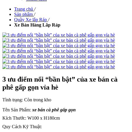
Trang chủ
/
Sản phẩm
/
Quầy Xe lắp Ráp
/
Xe Bán Hàng Lắp Ráp
3 ưu điểm nổi “bần bật” của xe bán cà
phê gấp gọn vỉa hè
Tình trạng:
Còn trong kho
Tên Sản Phẩm:
xe bán cà phê gấp gọn
Kích Thước: W100 x H180cm
Quy Cách Kỹ Thuật: