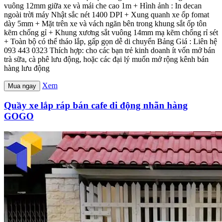
vuông 12mm giữa xe và mái che cao 1m + Hình ảnh : In decan
ngoài trời máy Nhật sắc nét 1400 DPI + Xung quanh xe ốp fomat
dày 5mm + Mặt trên xe và vách ngăn bên trong khung sắt ốp tôn
kẽm chống gỉ + Khung xương sắt vuông 14mm mạ kẽm chống rỉ sét
+ Toàn bộ có thể tháo lắp, gấp gọn dễ di chuyển Bảng Giá : Liên hệ
093 443 0323 Thích hợp: cho các bạn trẻ kinh doanh ít vốn mở bán
trà sữa, cà phê lưu động, hoặc các đại lý muốn mở rộng kênh bán
hàng lưu động
Xem
Mua ngay
Quầy xe lắp ráp bán cafe di động nhãn hàng
GOGO