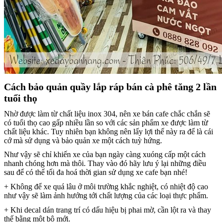
Cách bảo quản quầy lắp ráp bán cà phê tăng 2 lần
tuổi thọ
Nhờ được làm từ chất liệu inox 304, nên xe bán cafe chắc chắn sẽ
có tuổi thọ cao gấp nhiều lần so với các sản phẩm xe được làm từ
chất liệu khác. Tuy nhiên bạn không nên lấy lợi thế này ra để là cái
cớ mà sử dụng và bảo quản xe một cách tuỳ hứng.
Như vậy sẽ chỉ khiến xe của bạn ngày càng xuóng cấp một cách
nhanh chóng hơn mà thôi. Thay vào đó hãy lưu ý lại những điều
sau để có thể tối đa hoá thời gian sử dụng xe cafe bạn nhé!
+ Không để xe quá lâu ở môi trường khắc nghiệt, có nhiệt độ cao
như vậy sẽ làm ảnh hướng tới chất lượng của các loại thực phẩm.
+ Khi decal dán trang trí có dấu hiệu bị phai mờ, cần lột ra và thay
thế bằng một bộ mới.