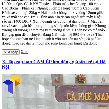
H190cm Quy Cách Kỹ Thuật: + Phần mái che: Ngang 100 cm x
Cao 30cm + Phần xe : Ngang 80cm x Hông 40cm x Cao 80cm +
Bánh xe chịu lực 25kg + Hai thanh chống inox vuông 12mm giữa
xe và mái che cao 1m + Hình ảnh : In decan ngoài trời máy Nhật
sắc nét 1400 DPI + Xung quanh xe ốp fomat dày 5mm + Mặt trên
xe và vách ngăn bên trong khung sắt ốp tôn kẽm chống gỉ + Khung
xương sắt vuông 14mm mạ kẽm chống rỉ sét + Toàn bộ có thể tháo
lắp, gấp gọn dễ di chuyển Bảng Giá : Liên hệ 093 443 0323 Thích
hợp: cho các bạn trẻ kinh doanh ít vốn mở bán trà sữa, cà phê lưu
động, hoặc các đại lý muốn mở rộng kênh bán hàng lưu động
Xem
Mua ngay
Xe lắp ráp bán CAM ÉP lưu động giá siêu rẻ tại Hà
Nội