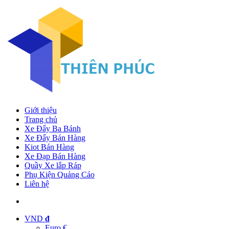
Giới thiệu
Trang chủ
Xe Đẩy Ba Bánh
Xe Đẩy Bán Hàng
Kiot Bán Hàng
Xe Đạp Bán Hàng
Quầy Xe lắp Ráp
Phụ Kiện Quảng Cáo
Liên hệ
VND
đ
Euro €