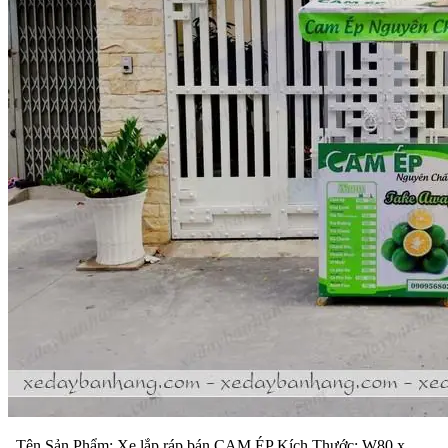
Tên Sản Phẩm: Xe lắp ráp bán CAM ÉP Kích Thước: W80 x