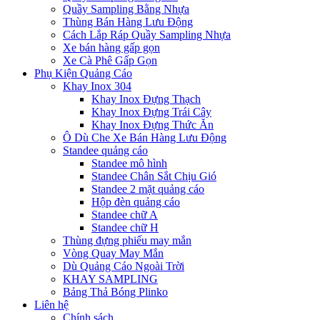
Quầy Sampling Bằng Nhựa
Thùng Bán Hàng Lưu Động
Cách Lắp Ráp Quầy Sampling Nhựa
Xe bán hàng gấp gọn
Xe Cà Phê Gấp Gọn
Phụ Kiện Quảng Cáo
Khay Inox 304
Khay Inox Đựng Thạch
Khay Inox Đựng Trái Cây
Khay Inox Đựng Thức Ăn
Ô Dù Che Xe Bán Hàng Lưu Động
Standee quảng cáo
Standee mô hình
Standee Chân Sắt Chịu Gió
Standee 2 mặt quảng cáo
Hộp đèn quảng cáo
Standee chữ A
Standee chữ H
Thùng đựng phiếu may mắn
Vòng Quay May Mắn
Dù Quảng Cáo Ngoài Trời
KHAY SAMPLING
Bảng Thả Bóng Plinko
Liên hệ
Chính sách