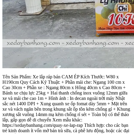
Tên Sản Phẩm: Xe lắp ráp bán CAM ÉP Kích Thước: W80 x
H190cm Quy Cách Kỹ Thuật: + Phần mái che: Ngang 100 cm x
Cao 30cm + Phần xe : Ngang 80cm x Hông 40cm x Cao 80cm +
Bánh xe chịu lực 25kg + Hai thanh chống inox vuông 12mm giữa
xe và mái che cao 1m + Hình ảnh : In decan ngoài trời máy Nhật
sắc nét 1400 DPI + Xung quanh xe ốp fomat dày 5mm + Mặt trên
xe và vách ngăn bên trong khung sắt ốp tôn kẽm chống gỉ + Khung
xương sắt vuông 14mm mạ kẽm chống rỉ sét + Toàn bộ có thể tháo
lắp, gấp gọn dễ di chuyển Xem mẫu khác:
https://xedaybanhang.com/quay-xe-lap-rap Thích hợp: cho các bạn
trẻ kinh doanh ít vốn mở bán trà sữa, cà phê lưu động, hoặc các đại