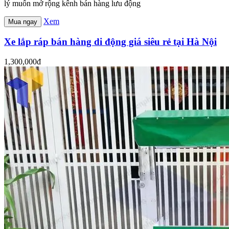
lý muốn mở rộng kênh bán hàng lưu động
Xem
Mua ngay
Xe lắp ráp bán hàng di động giá siêu rẻ tại Hà Nội
1,300,000đ