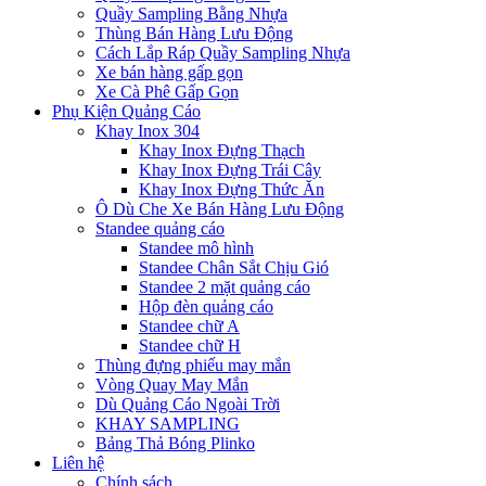
Quầy Sampling Bằng Nhựa
Thùng Bán Hàng Lưu Động
Cách Lắp Ráp Quầy Sampling Nhựa
Xe bán hàng gấp gọn
Xe Cà Phê Gấp Gọn
Phụ Kiện Quảng Cáo
Khay Inox 304
Khay Inox Đựng Thạch
Khay Inox Đựng Trái Cây
Khay Inox Đựng Thức Ăn
Ô Dù Che Xe Bán Hàng Lưu Động
Standee quảng cáo
Standee mô hình
Standee Chân Sắt Chịu Gió
Standee 2 mặt quảng cáo
Hộp đèn quảng cáo
Standee chữ A
Standee chữ H
Thùng đựng phiếu may mắn
Vòng Quay May Mắn
Dù Quảng Cáo Ngoài Trời
KHAY SAMPLING
Bảng Thả Bóng Plinko
Liên hệ
Chính sách