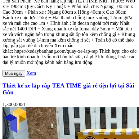
Tên Sản Phẩm: Xe bán hàng lắp ráp TEA TIME Kích Thước: W80
x H190cm Quy Cách Kỹ Thuật: + Phần mái che: Ngang 100 cm x
Cao 30cm + Phần xe : Ngang 80cm x Hông 40cm x Cao 80cm +
Bánh xe chịu lực 25kg + Hai thanh chống inox vuông 12mm giữa
xe và mái che cao 1m + Hình ảnh : In decan ngoài trời máy Nhật
sắc nét 1400 DPI + Xung quanh xe ốp fomat dày 5mm + Mặt trên
xe và vách ngăn bên trong khung sắt ốp tôn kẽm chống gỉ + Khung
xương sắt vuông 14mm mạ kẽm chống rỉ sét + Toàn bộ có thể tháo
lắp, gấp gọn dễ di chuyển Xem mẫu
khác: https://xedaybanhang.com/quay-xe-lap-rap Thích hợp: cho các
bạn trẻ kinh doanh ít vốn mở bán trà sữa, cà phê lưu động, hoặc các
đại lý muốn mở rộng kênh bán hàng lưu động
Xem
Mua ngay
Thiết kế xe lắp ráp TEA TIME giá rẻ tiện lợi tại Sài
Gòn
1,300,000đ