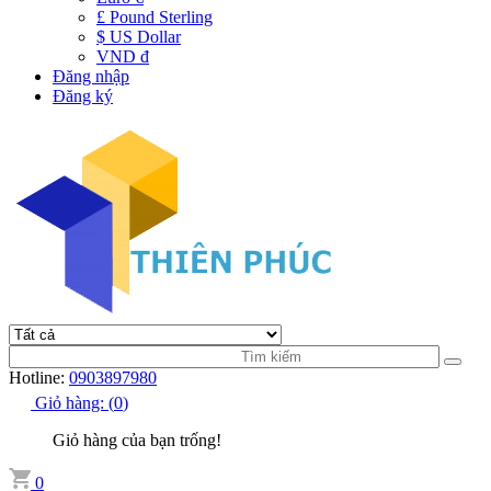
£ Pound Sterling
$ US Dollar
VND đ
Đăng nhập
Đăng ký
Hotline:
0903897980
Giỏ hàng:
(
0
)
Giỏ hàng của bạn trống!
0