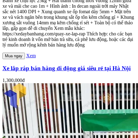
Bánh xe chịu lực 25kg + Hai thanh chống inox vuông 12mm giữa
xe và mái che cao 1m + Hình ảnh : In decan ngoài trời máy Nhật
sắc nét 1400 DPI + Xung quanh xe ốp fomat dày 5mm + Mặt trên
xe và vách ngăn bên trong khung sắt ốp tôn kẽm chống gỉ + Khung
xương sắt vuông 14mm mạ kẽm chống rỉ sét + Toàn bộ có thể tháo
lắp, gấp gọn dễ di chuyển Xem mẫu khác:
https://xedaybanhang.com/quay-xe-lap-rap Thích hợp: cho các bạn
trẻ kinh doanh ít vốn mở bán trà sữa, cà phê lưu động, hoặc các đại
lý muốn mở rộng kênh bán hàng lưu động
Xem
Mua ngay
Xe lắp ráp bán hàng di động giá siêu rẻ tại Hà Nội
1,300,000đ