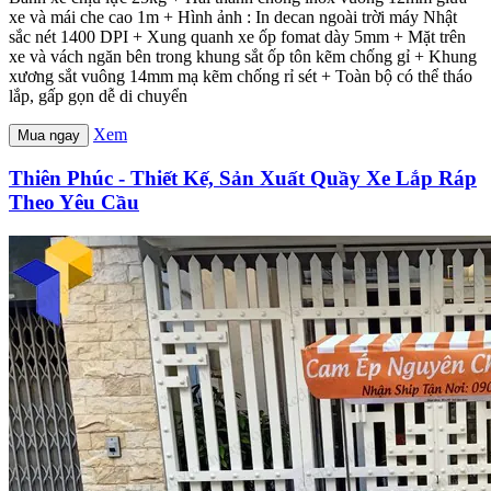
xe và mái che cao 1m + Hình ảnh : In decan ngoài trời máy Nhật
sắc nét 1400 DPI + Xung quanh xe ốp fomat dày 5mm + Mặt trên
xe và vách ngăn bên trong khung sắt ốp tôn kẽm chống gỉ + Khung
xương sắt vuông 14mm mạ kẽm chống rỉ sét + Toàn bộ có thể tháo
lắp, gấp gọn dễ di chuyển
Xem
Mua ngay
Thiên Phúc - Thiết Kế, Sản Xuất Quầy Xe Lắp Ráp
Theo Yêu Cầu