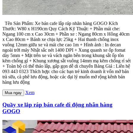
Tên Sản Phẩm: Xe bán cafe lắp ráp nhãn hàng GOGO Kích
Thước: W80 x H190cm Quy Cách Kỹ Thuật: + Phần mái che:
Ngang 100 cm x Cao 30cm + Phần xe : Ngang 80cm x Hông 40cm
x Cao 80cm + Bánh xe chịu lực 25kg + Hai thanh chống inox
vuông 12mm giữa xe và mái che cao 1m + Hình ảnh : In decan
ngoài trời máy Nhật sắc nét 1400 DPI + Xung quanh xe ốp fomat
dày 5mm + Mặt trên xe và vách ngăn bên trong khung sắt ốp tôn
kẽm chống gỉ + Khung xương sắt vuông 14mm mạ kẽm chống rỉ sét
+ Toàn bộ có thể tháo lắp, gấp gọn dễ di chuyển Bảng Giá : Liên hệ
093 443 0323 Thích hợp: cho các bạn trẻ kinh doanh ít vốn mở bán
trà sữa, cà phê lưu động, hoặc các đại lý muốn mở rộng kênh bán
hàng lưu động
Xem
Mua ngay
Quầy xe lắp ráp bán cafe di động nhãn hàng
GOGO