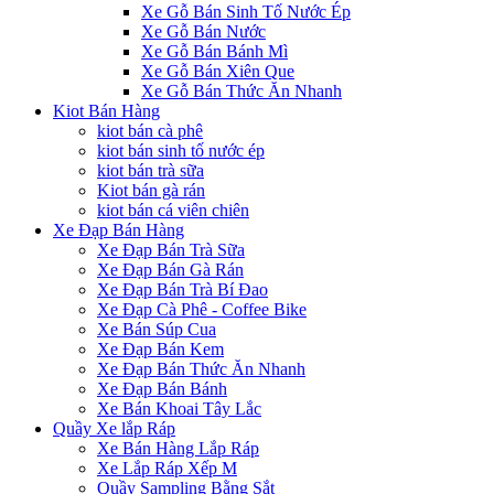
Xe Gỗ Bán Sinh Tố Nước Ép
Xe Gỗ Bán Nước
Xe Gỗ Bán Bánh Mì
Xe Gỗ Bán Xiên Que
Xe Gỗ Bán Thức Ăn Nhanh
Kiot Bán Hàng
kiot bán cà phê
kiot bán sinh tố nước ép
kiot bán trà sữa
Kiot bán gà rán
kiot bán cá viên chiên
Xe Đạp Bán Hàng
Xe Đạp Bán Trà Sữa
Xe Đạp Bán Gà Rán
Xe Đạp Bán Trà Bí Đao
Xe Đạp Cà Phê - Coffee Bike
Xe Bán Súp Cua
Xe Đạp Bán Kem
Xe Đạp Bán Thức Ăn Nhanh
Xe Đạp Bán Bánh
Xe Bán Khoai Tây Lắc
Quầy Xe lắp Ráp
Xe Bán Hàng Lắp Ráp
Xe Lắp Ráp Xếp M
Quầy Sampling Bằng Sắt