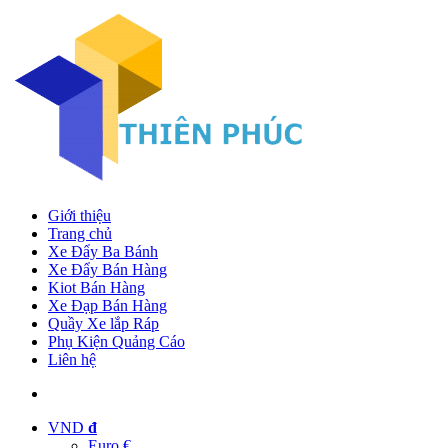
Giới thiệu
Trang chủ
Xe Đẩy Ba Bánh
Xe Đẩy Bán Hàng
Kiot Bán Hàng
Xe Đạp Bán Hàng
Quầy Xe lắp Ráp
Phụ Kiện Quảng Cáo
Liên hệ
VND
đ
Euro €