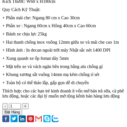
Kích Thước: W60 x H180cm
Quy Cách Kỹ Thuật:
+ Phần mái che: Ngang 80 cm x Cao 30cm
+ Phần xe : Ngang 60cm x Hông 40cm x Cao 60cm
+ Bánh xe chịu lực 25kg
+ Hai thanh chống inox vuông 12mm giữa xe và mái che cao 1m
+ Hình ảnh : In decan ngoài trời máy Nhật sắc nét 1400 DPI
+ Xung quanh xe ốp fomat dày 5mm
+ Mặt trên xe và vách ngăn bên trong bằng alu chống gỉ
+ Khung xương sắt vuông 14mm mạ kẽm chống rỉ sét
+ Toàn bộ có thể tháo lắp, gấp gọn dễ di chuyển
Thích hợp: cho các bạn trẻ kinh doanh ít vốn mở bán trà sữa, cà phê
lưu động, hoặc các đại lý muốn mở rộng kênh bán hàng lưu động
-
+
Đặt Hàng