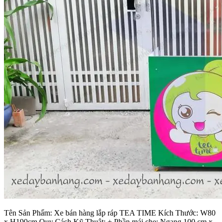
Tên Sản Phẩm: Xe bán hàng lắp ráp TEA TIME Kích Thước: W80
x H190cm Quy Cách Kỹ Thuật: + Phần mái che: Ngang 100 cm x