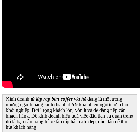
Kinh doanh
tủ lắp ráp bán coffee vỉa hè
đang là một trong
những ngành hàng kinh doanh được khá nhiều người lựa chọn
khởi nghiệp. Bởi lượng khách lớn, vốn ít và dễ dàng tiếp cận
khách hàng. Để kinh doanh hiệu quả việc đầu tiên và quan trọng
đó là bạn cần trang trí xe lắp ráp bán cafe đẹp, độc đáo để thu
hút khách hàng.