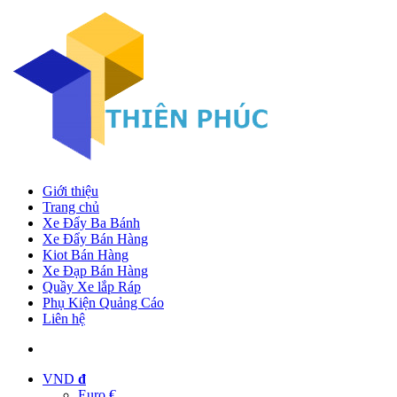
Giới thiệu
Trang chủ
Xe Đẩy Ba Bánh
Xe Đẩy Bán Hàng
Kiot Bán Hàng
Xe Đạp Bán Hàng
Quầy Xe lắp Ráp
Phụ Kiện Quảng Cáo
Liên hệ
VND
đ
Euro €