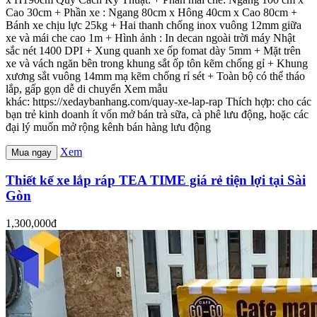
Cao 30cm + Phần xe : Ngang 80cm x Hông 40cm x Cao 80cm +
Bánh xe chịu lực 25kg + Hai thanh chống inox vuông 12mm giữa
xe và mái che cao 1m + Hình ảnh : In decan ngoài trời máy Nhật
sắc nét 1400 DPI + Xung quanh xe ốp fomat dày 5mm + Mặt trên
xe và vách ngăn bên trong khung sắt ốp tôn kẽm chống gỉ + Khung
xương sắt vuông 14mm mạ kẽm chống rỉ sét + Toàn bộ có thể tháo
lắp, gấp gọn dễ di chuyển Xem mẫu
khác: https://xedaybanhang.com/quay-xe-lap-rap Thích hợp: cho các
bạn trẻ kinh doanh ít vốn mở bán trà sữa, cà phê lưu động, hoặc các
đại lý muốn mở rộng kênh bán hàng lưu động
Xem
Mua ngay
Thiết kế xe lắp ráp TEA TIME giá rẻ tiện lợi tại Sài
Gòn
1,300,000đ