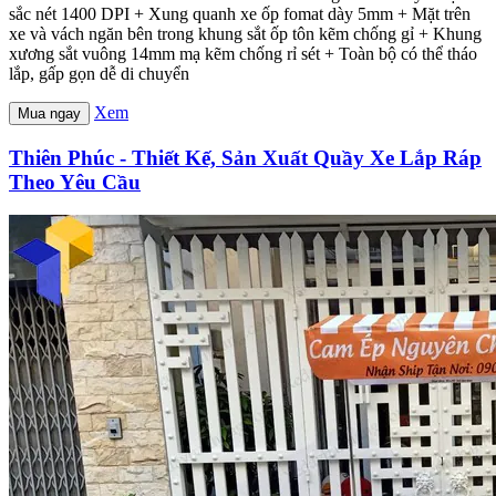
sắc nét 1400 DPI + Xung quanh xe ốp fomat dày 5mm + Mặt trên
xe và vách ngăn bên trong khung sắt ốp tôn kẽm chống gỉ + Khung
xương sắt vuông 14mm mạ kẽm chống rỉ sét + Toàn bộ có thể tháo
lắp, gấp gọn dễ di chuyển
Xem
Mua ngay
Thiên Phúc - Thiết Kế, Sản Xuất Quầy Xe Lắp Ráp
Theo Yêu Cầu