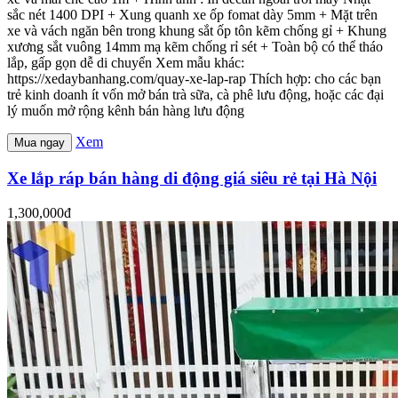
sắc nét 1400 DPI + Xung quanh xe ốp fomat dày 5mm + Mặt trên
xe và vách ngăn bên trong khung sắt ốp tôn kẽm chống gỉ + Khung
xương sắt vuông 14mm mạ kẽm chống rỉ sét + Toàn bộ có thể tháo
lắp, gấp gọn dễ di chuyển Xem mẫu khác:
https://xedaybanhang.com/quay-xe-lap-rap Thích hợp: cho các bạn
trẻ kinh doanh ít vốn mở bán trà sữa, cà phê lưu động, hoặc các đại
lý muốn mở rộng kênh bán hàng lưu động
Xem
Mua ngay
Xe lắp ráp bán hàng di động giá siêu rẻ tại Hà Nội
1,300,000đ