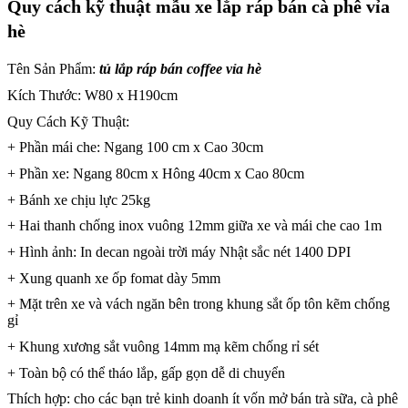
Quy cách kỹ thuật mẫu xe lắp ráp bán cà phê vỉa
hè
Tên Sản Phẩm:
tủ lắp ráp bán coffee vỉa hè
Kích Thước: W80 x H190cm
Quy Cách Kỹ Thuật:
+ Phần mái che: Ngang 100 cm x Cao 30cm
+ Phần xe: Ngang 80cm x Hông 40cm x Cao 80cm
+ Bánh xe chịu lực 25kg
+ Hai thanh chống inox vuông 12mm giữa xe và mái che cao 1m
+ Hình ảnh: In decan ngoài trời máy Nhật sắc nét 1400 DPI
+ Xung quanh xe ốp fomat dày 5mm
+ Mặt trên xe và vách ngăn bên trong khung sắt ốp tôn kẽm chống
gỉ
+ Khung xương sắt vuông 14mm mạ kẽm chống rỉ sét
+ Toàn bộ có thể tháo lắp, gấp gọn dễ di chuyển
Thích hợp: cho các bạn trẻ kinh doanh ít vốn mở bán trà sữa, cà phê