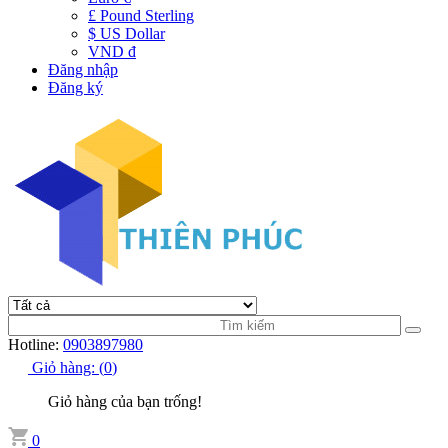
£ Pound Sterling
$ US Dollar
VND đ
Đăng nhập
Đăng ký
Hotline:
0903897980
Giỏ hàng:
(
0
)
Giỏ hàng của bạn trống!
0