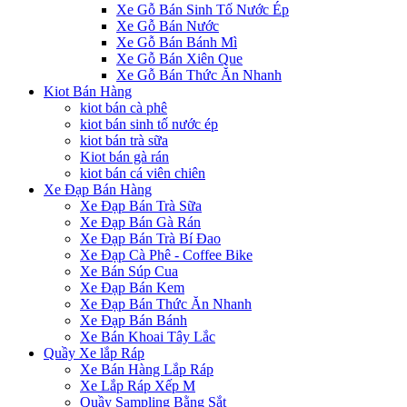
Xe Gỗ Bán Sinh Tố Nước Ép
Xe Gỗ Bán Nước
Xe Gỗ Bán Bánh Mì
Xe Gỗ Bán Xiên Que
Xe Gỗ Bán Thức Ăn Nhanh
Kiot Bán Hàng
kiot bán cà phê
kiot bán sinh tố nước ép
kiot bán trà sữa
Kiot bán gà rán
kiot bán cá viên chiên
Xe Đạp Bán Hàng
Xe Đạp Bán Trà Sữa
Xe Đạp Bán Gà Rán
Xe Đạp Bán Trà Bí Đao
Xe Đạp Cà Phê - Coffee Bike
Xe Bán Súp Cua
Xe Đạp Bán Kem
Xe Đạp Bán Thức Ăn Nhanh
Xe Đạp Bán Bánh
Xe Bán Khoai Tây Lắc
Quầy Xe lắp Ráp
Xe Bán Hàng Lắp Ráp
Xe Lắp Ráp Xếp M
Quầy Sampling Bằng Sắt