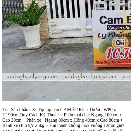
Tên Sản Phẩm: Xe lắp ráp bán CAM ÉP Kích Thước: W80 x
H190cm Quy Cách Kỹ Thuật: + Phần mái che: Ngang 100 cm x
Cao 30cm + Phần xe : Ngang 80cm x Hông 40cm x Cao 80cm +
Bánh xe chịu lực 25kg + Hai thanh chống inox vuông 12mm giữa
xe và mái che cao 1m + Hình ảnh : In decan ngoài trời máy Nhật