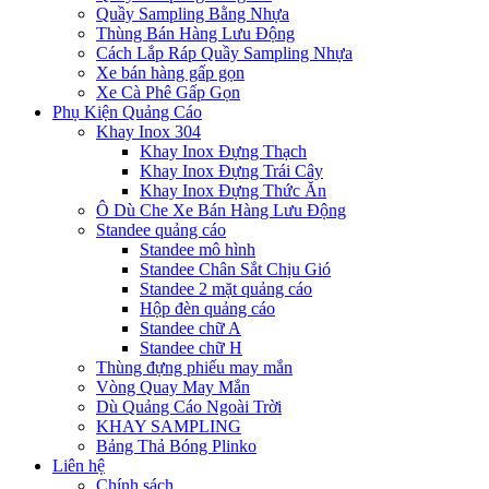
Quầy Sampling Bằng Nhựa
Thùng Bán Hàng Lưu Động
Cách Lắp Ráp Quầy Sampling Nhựa
Xe bán hàng gấp gọn
Xe Cà Phê Gấp Gọn
Phụ Kiện Quảng Cáo
Khay Inox 304
Khay Inox Đựng Thạch
Khay Inox Đựng Trái Cây
Khay Inox Đựng Thức Ăn
Ô Dù Che Xe Bán Hàng Lưu Động
Standee quảng cáo
Standee mô hình
Standee Chân Sắt Chịu Gió
Standee 2 mặt quảng cáo
Hộp đèn quảng cáo
Standee chữ A
Standee chữ H
Thùng đựng phiếu may mắn
Vòng Quay May Mắn
Dù Quảng Cáo Ngoài Trời
KHAY SAMPLING
Bảng Thả Bóng Plinko
Liên hệ
Chính sách