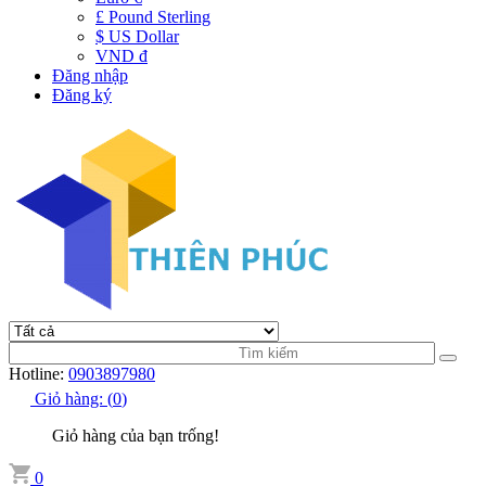
£ Pound Sterling
$ US Dollar
VND đ
Đăng nhập
Đăng ký
Hotline:
0903897980
Giỏ hàng:
(
0
)
Giỏ hàng của bạn trống!
0