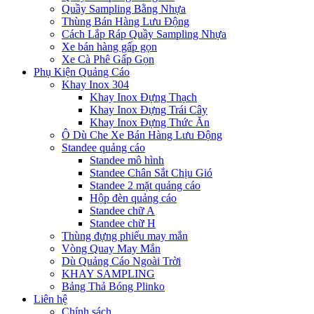
Quầy Sampling Bằng Nhựa
Thùng Bán Hàng Lưu Động
Cách Lắp Ráp Quầy Sampling Nhựa
Xe bán hàng gấp gọn
Xe Cà Phê Gấp Gọn
Phụ Kiện Quảng Cáo
Khay Inox 304
Khay Inox Đựng Thạch
Khay Inox Đựng Trái Cây
Khay Inox Đựng Thức Ăn
Ô Dù Che Xe Bán Hàng Lưu Động
Standee quảng cáo
Standee mô hình
Standee Chân Sắt Chịu Gió
Standee 2 mặt quảng cáo
Hộp đèn quảng cáo
Standee chữ A
Standee chữ H
Thùng đựng phiếu may mắn
Vòng Quay May Mắn
Dù Quảng Cáo Ngoài Trời
KHAY SAMPLING
Bảng Thả Bóng Plinko
Liên hệ
Chính sách