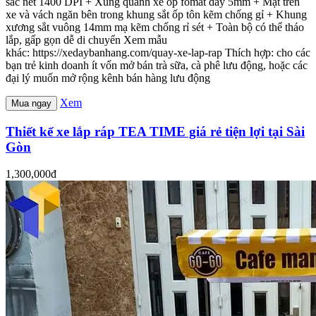
sắc nét 1400 DPI + Xung quanh xe ốp fomat dày 5mm + Mặt trên
xe và vách ngăn bên trong khung sắt ốp tôn kẽm chống gỉ + Khung
xương sắt vuông 14mm mạ kẽm chống rỉ sét + Toàn bộ có thể tháo
lắp, gấp gọn dễ di chuyển Xem mẫu
khác: https://xedaybanhang.com/quay-xe-lap-rap Thích hợp: cho các
bạn trẻ kinh doanh ít vốn mở bán trà sữa, cà phê lưu động, hoặc các
đại lý muốn mở rộng kênh bán hàng lưu động
Xem
Mua ngay
Thiết kế xe lắp ráp TEA TIME giá rẻ tiện lợi tại Sài
Gòn
1,300,000đ