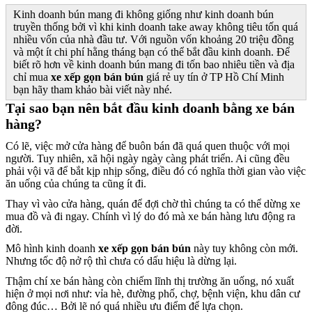
Kinh doanh bún mang đi không giống như kinh doanh bún
truyền thống bởi vì khi kinh doanh take away không tiêu tốn quá
nhiều vốn của nhà đầu tư. Với nguồn vốn khoảng 20 triệu đồng
và một ít chi phí hằng tháng bạn có thể bắt đầu kinh doanh. Để
biết rõ hơn về kinh doanh bún mang đi tốn bao nhiêu tiền và địa
chỉ mua
xe xếp gọn bán bún
giá rẻ uy tín ở TP Hồ Chí Minh
bạn hãy tham khảo bài viết này nhé.
Tại sao bạn nên bắt đầu kinh doanh bằng xe bán
hàng?
Có lẽ, việc mở cửa hàng để buôn bán đã quá quen thuộc với mọi
người. Tuy nhiên, xã hội ngày ngày càng phát triển. Ai cũng đều
phải vội vã để bắt kịp nhịp sống, điều đó có nghĩa thời gian vào việc
ăn uống của chúng ta cũng ít đi.
Thay vì vào cửa hàng, quán để đợi chờ thì chúng ta có thể dừng xe
mua đồ và đi ngay. Chính vì lý do đó mà xe bán hàng lưu động ra
đời.
Mô hình kinh doanh
xe xếp gọn bán bún
này tuy không còn mới.
Nhưng tốc độ nở rộ thì chưa có dấu hiệu là dừng lại.
Thậm chí xe bán hàng còn chiếm lĩnh thị trường ăn uống, nó xuất
hiện ở mọi nơi như: vỉa hè, đường phố, chợ, bệnh viện, khu dân cư
đông đúc… Bởi lẽ nó quá nhiều ưu điểm để lựa chọn.