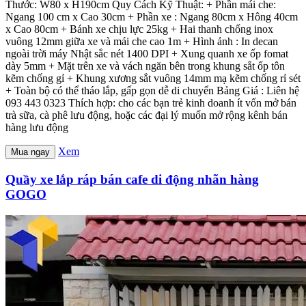
Thước: W80 x H190cm Quy Cách Kỹ Thuật: + Phần mái che:
Ngang 100 cm x Cao 30cm + Phần xe : Ngang 80cm x Hông 40cm
x Cao 80cm + Bánh xe chịu lực 25kg + Hai thanh chống inox
vuông 12mm giữa xe và mái che cao 1m + Hình ảnh : In decan
ngoài trời máy Nhật sắc nét 1400 DPI + Xung quanh xe ốp fomat
dày 5mm + Mặt trên xe và vách ngăn bên trong khung sắt ốp tôn
kẽm chống gỉ + Khung xương sắt vuông 14mm mạ kẽm chống rỉ sét
+ Toàn bộ có thể tháo lắp, gấp gọn dễ di chuyển Bảng Giá : Liên hệ
093 443 0323 Thích hợp: cho các bạn trẻ kinh doanh ít vốn mở bán
trà sữa, cà phê lưu động, hoặc các đại lý muốn mở rộng kênh bán
hàng lưu động
Xem
Mua ngay
Quầy xe lắp ráp bán cafe di động nhãn hàng
GOGO