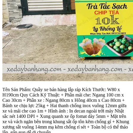
Tên Sản Phẩm: Quầy xe bán hàng lắp ráp Kích Thước: W80 x
H190cm Quy Cách Kỹ Thuật: + Phần mái che: Ngang 100 cm x
Cao 30cm + Phần xe : Ngang 80cm x Hông 40cm x Cao 80cm +
Bánh xe chịu lực 25kg + Hai thanh chống inox vuông 12mm giữa
xe và mái che cao 1m + Hình ảnh : In decan ngoài trời máy Nhật
sắc nét 1400 DPI + Xung quanh xe ốp fomat dày 5mm + Mặt trên
xe và vách ngăn bên trong khung sắt ốp tôn kẽm chống gỉ + Khung
xương sắt vuông 14mm mạ kẽm chống rỉ sét + Toàn bộ có thể tháo
lắp, gấp gọn dễ di chuyển