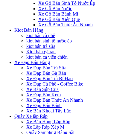
Xe Gỗ Bán Sinh Tố Nước Ép
Xe Gỗ Bán Nước
Xe Gỗ Bán Bánh Mì
Xe Gỗ Bán Xiên Que
Xe Gỗ Bán Thức Ăn Nhanh
Kiot Bán Hàng
kiot bán cà phê
kiot bán sinh tố nước ép
kiot bán trà sữa
Kiot bán gà rán
kiot bán cá viên chiên
Xe Đạp Bán Hàng
Xe Đạp Bán Trà Sữa
Xe Đạp Bán Gà Rán
Xe Đạp Bán Trà Bí Đao
Xe Đạp Cà Phê - Coffee Bike
Xe Bán Súp Cua
Xe Đạp Bán Kem
Xe Đạp Bán Thức Ăn Nhanh
Xe Đạp Bán Bánh
Xe Bán Khoai Tây Lắc
Quầy Xe lắp Ráp
Xe Bán Hàng Lắp Ráp
Xe Lắp Ráp Xếp M
Quầy Sampling Bằng Sắt