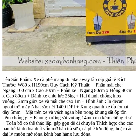
Tên Sản Phẩm: Xe cà phê mang đi take away lắp ráp giá rẻ Kích
Thước: W80 x H190cm Quy Cách Kỹ Thuật: + Phần mái che:
Ngang 100 cm x Cao 30cm + Phần xe : Ngang 80cm x Hông 40cm
x Cao 80cm + Bánh xe chịu lực 25kg + Hai thanh chống inox
vuông 12mm giữa xe và mái che cao 1m + Hình ảnh : In decan
ngoài trời máy Nhật sắc nét 1400 DPI + Xung quanh xe ốp fomat
dày 5mm + Mặt trên xe và vách ngăn bên trong khung sắt ốp tôn
kẽm chống gỉ + Khung xương sắt vuông 14mm mạ kẽm chống rỉ sét
+ Toàn bộ có thể tháo lắp, gấp gọn dễ di chuyển Thích hợp: cho các
bạn trẻ kinh doanh ít vốn mở bán trà sữa, cà phê lưu động, hoặc các
đại lý muốn mở rộng kênh bán hàng lưu động