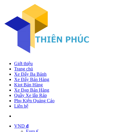
Giới thiệu
Trang chủ
Xe Đẩy Ba Bánh
Xe Đẩy Bán Hàng
Kiot Bán Hàng
Xe Đạp Bán Hàng
Quầy Xe lắp Ráp
Phụ Kiện Quảng Cáo
Liên hệ
VND
đ
Euro €