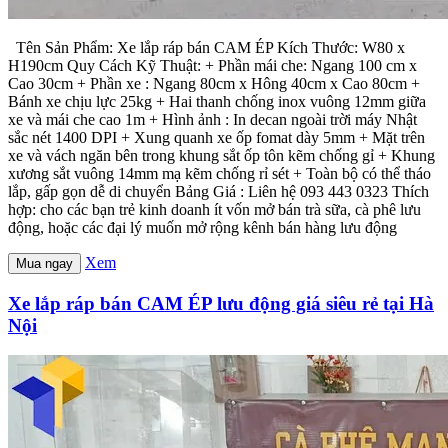
Tên Sản Phẩm: Xe lắp ráp bán CAM ÉP Kích Thước: W80 x
H190cm Quy Cách Kỹ Thuật: + Phần mái che: Ngang 100 cm x
Cao 30cm + Phần xe : Ngang 80cm x Hông 40cm x Cao 80cm +
Bánh xe chịu lực 25kg + Hai thanh chống inox vuông 12mm giữa
xe và mái che cao 1m + Hình ảnh : In decan ngoài trời máy Nhật
sắc nét 1400 DPI + Xung quanh xe ốp fomat dày 5mm + Mặt trên
xe và vách ngăn bên trong khung sắt ốp tôn kẽm chống gỉ + Khung
xương sắt vuông 14mm mạ kẽm chống rỉ sét + Toàn bộ có thể tháo
lắp, gấp gọn dễ di chuyển Bảng Giá : Liên hệ 093 443 0323 Thích
hợp: cho các bạn trẻ kinh doanh ít vốn mở bán trà sữa, cà phê lưu
động, hoặc các đại lý muốn mở rộng kênh bán hàng lưu động
Xem
Mua ngay
Xe lắp ráp bán CAM ÉP lưu động giá siêu rẻ tại Hà
Nội