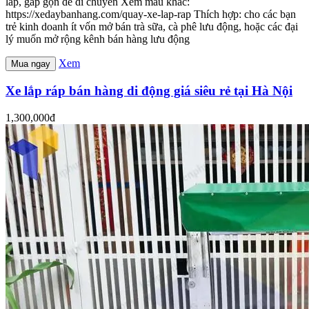
lắp, gấp gọn dễ di chuyển Xem mẫu khác:
https://xedaybanhang.com/quay-xe-lap-rap Thích hợp: cho các bạn
trẻ kinh doanh ít vốn mở bán trà sữa, cà phê lưu động, hoặc các đại
lý muốn mở rộng kênh bán hàng lưu động
Xem
Mua ngay
Xe lắp ráp bán hàng di động giá siêu rẻ tại Hà Nội
1,300,000đ