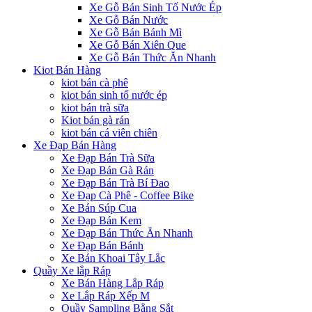
Xe Gỗ Bán Sinh Tố Nước Ép
Xe Gỗ Bán Nước
Xe Gỗ Bán Bánh Mì
Xe Gỗ Bán Xiên Que
Xe Gỗ Bán Thức Ăn Nhanh
Kiot Bán Hàng
kiot bán cà phê
kiot bán sinh tố nước ép
kiot bán trà sữa
Kiot bán gà rán
kiot bán cá viên chiên
Xe Đạp Bán Hàng
Xe Đạp Bán Trà Sữa
Xe Đạp Bán Gà Rán
Xe Đạp Bán Trà Bí Đao
Xe Đạp Cà Phê - Coffee Bike
Xe Bán Súp Cua
Xe Đạp Bán Kem
Xe Đạp Bán Thức Ăn Nhanh
Xe Đạp Bán Bánh
Xe Bán Khoai Tây Lắc
Quầy Xe lắp Ráp
Xe Bán Hàng Lắp Ráp
Xe Lắp Ráp Xếp M
Quầy Sampling Bằng Sắt