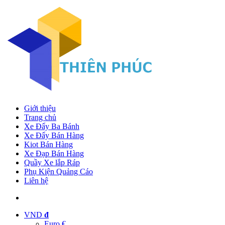
Giới thiệu
Trang chủ
Xe Đẩy Ba Bánh
Xe Đẩy Bán Hàng
Kiot Bán Hàng
Xe Đạp Bán Hàng
Quầy Xe lắp Ráp
Phụ Kiện Quảng Cáo
Liên hệ
VND
đ
Euro €