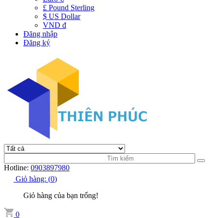
£ Pound Sterling
$ US Dollar
VND đ
Đăng nhập
Đăng ký
Hotline:
0903897980
Giỏ hàng:
(
0
)
Giỏ hàng của bạn trống!
0