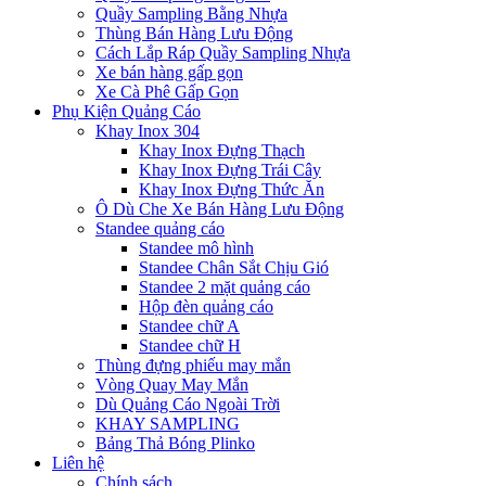
Quầy Sampling Bằng Nhựa
Thùng Bán Hàng Lưu Động
Cách Lắp Ráp Quầy Sampling Nhựa
Xe bán hàng gấp gọn
Xe Cà Phê Gấp Gọn
Phụ Kiện Quảng Cáo
Khay Inox 304
Khay Inox Đựng Thạch
Khay Inox Đựng Trái Cây
Khay Inox Đựng Thức Ăn
Ô Dù Che Xe Bán Hàng Lưu Động
Standee quảng cáo
Standee mô hình
Standee Chân Sắt Chịu Gió
Standee 2 mặt quảng cáo
Hộp đèn quảng cáo
Standee chữ A
Standee chữ H
Thùng đựng phiếu may mắn
Vòng Quay May Mắn
Dù Quảng Cáo Ngoài Trời
KHAY SAMPLING
Bảng Thả Bóng Plinko
Liên hệ
Chính sách