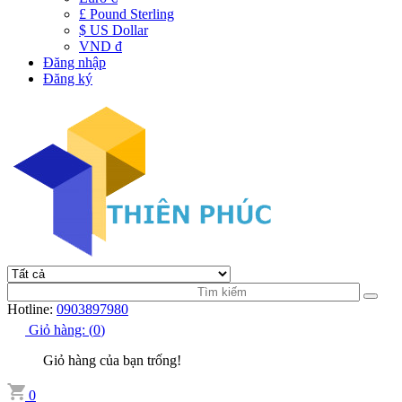
£ Pound Sterling
$ US Dollar
VND đ
Đăng nhập
Đăng ký
Hotline:
0903897980
Giỏ hàng:
(
0
)
Giỏ hàng của bạn trống!
0