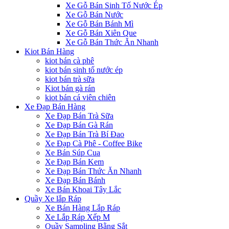
Xe Gỗ Bán Sinh Tố Nước Ép
Xe Gỗ Bán Nước
Xe Gỗ Bán Bánh Mì
Xe Gỗ Bán Xiên Que
Xe Gỗ Bán Thức Ăn Nhanh
Kiot Bán Hàng
kiot bán cà phê
kiot bán sinh tố nước ép
kiot bán trà sữa
Kiot bán gà rán
kiot bán cá viên chiên
Xe Đạp Bán Hàng
Xe Đạp Bán Trà Sữa
Xe Đạp Bán Gà Rán
Xe Đạp Bán Trà Bí Đao
Xe Đạp Cà Phê - Coffee Bike
Xe Bán Súp Cua
Xe Đạp Bán Kem
Xe Đạp Bán Thức Ăn Nhanh
Xe Đạp Bán Bánh
Xe Bán Khoai Tây Lắc
Quầy Xe lắp Ráp
Xe Bán Hàng Lắp Ráp
Xe Lắp Ráp Xếp M
Quầy Sampling Bằng Sắt