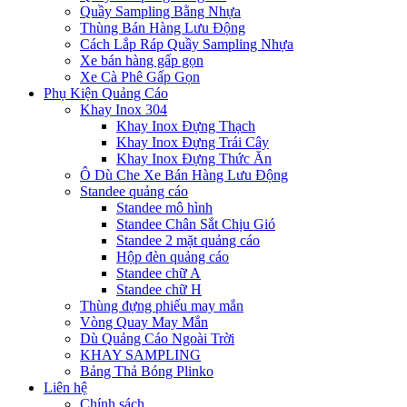
Quầy Sampling Bằng Nhựa
Thùng Bán Hàng Lưu Động
Cách Lắp Ráp Quầy Sampling Nhựa
Xe bán hàng gấp gọn
Xe Cà Phê Gấp Gọn
Phụ Kiện Quảng Cáo
Khay Inox 304
Khay Inox Đựng Thạch
Khay Inox Đựng Trái Cây
Khay Inox Đựng Thức Ăn
Ô Dù Che Xe Bán Hàng Lưu Động
Standee quảng cáo
Standee mô hình
Standee Chân Sắt Chịu Gió
Standee 2 mặt quảng cáo
Hộp đèn quảng cáo
Standee chữ A
Standee chữ H
Thùng đựng phiếu may mắn
Vòng Quay May Mắn
Dù Quảng Cáo Ngoài Trời
KHAY SAMPLING
Bảng Thả Bóng Plinko
Liên hệ
Chính sách