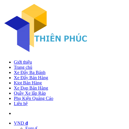
Giới thiệu
Trang chủ
Xe Đẩy Ba Bánh
Xe Đẩy Bán Hàng
Kiot Bán Hàng
Xe Đạp Bán Hàng
Quầy Xe lắp Ráp
Phụ Kiện Quảng Cáo
Liên hệ
VND
đ
Euro €