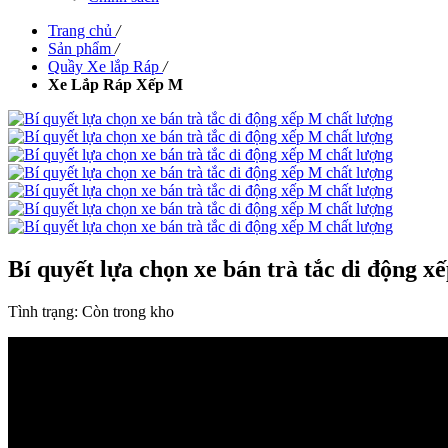
Trang chủ
/
Sản phẩm
/
Quầy Xe lắp Ráp
/
Xe Lắp Ráp Xếp M
Bí quyết lựa chọn xe bán trà tắc di động x
Tình trạng:
Còn trong kho