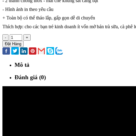
- 2 thanh chống inox - mái che khung sắt căng bạt
- Hình ảnh in theo yêu cầu
+ Toàn bộ có thể tháo lắp, gấp gọn dễ di chuyển
Thích hợp: cho các bạn trẻ kinh doanh ít vốn mở bán trà sữa, cà phê
-
+
Đặt Hàng
Mô tả
Đánh giá (0)