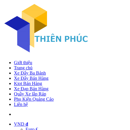
Giới thiệu
Trang chủ
Xe Đẩy Ba Bánh
Xe Đẩy Bán Hàng
Kiot Bán Hàng
Xe Đạp Bán Hàng
Quầy Xe lắp Ráp
Phụ Kiện Quảng Cáo
Liên hệ
VND
đ
Euro €