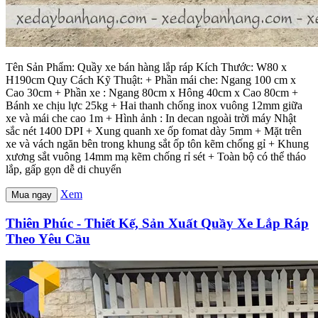
Tên Sản Phẩm: Quầy xe bán hàng lắp ráp Kích Thước: W80 x
H190cm Quy Cách Kỹ Thuật: + Phần mái che: Ngang 100 cm x
Cao 30cm + Phần xe : Ngang 80cm x Hông 40cm x Cao 80cm +
Bánh xe chịu lực 25kg + Hai thanh chống inox vuông 12mm giữa
xe và mái che cao 1m + Hình ảnh : In decan ngoài trời máy Nhật
sắc nét 1400 DPI + Xung quanh xe ốp fomat dày 5mm + Mặt trên
xe và vách ngăn bên trong khung sắt ốp tôn kẽm chống gỉ + Khung
xương sắt vuông 14mm mạ kẽm chống rỉ sét + Toàn bộ có thể tháo
lắp, gấp gọn dễ di chuyển
Xem
Mua ngay
Thiên Phúc - Thiết Kế, Sản Xuất Quầy Xe Lắp Ráp
Theo Yêu Cầu