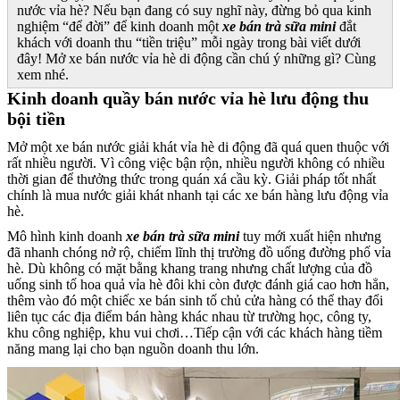
nước vỉa hè? Nếu bạn đang có suy nghĩ này, đừng bỏ qua kinh
nghiệm “để đời” để kinh doanh một
xe bán trà sữa mini
đắt
khách với doanh thu “tiền triệu” mỗi ngày trong bài viết dưới
đây! Mở xe bán nước vỉa hè di động cần chú ý những gì? Cùng
xem nhé.
Kinh doanh quầy bán nước vỉa hè lưu động thu
bội tiền
Mở một xe bán nước giải khát vỉa hè di động đã quá quen thuộc với
rất nhiều người. Vì công việc bận rộn, nhiều người không có nhiều
thời gian để thưởng thức trong quán xá cầu kỳ. Giải pháp tốt nhất
chính là mua nước giải khát nhanh tại các xe bán hàng lưu động vỉa
hè.
Mô hình kinh doanh
xe bán trà sữa mini
tuy mới xuất hiện nhưng
đã nhanh chóng nở rộ, chiếm lĩnh thị trường đồ uống đường phố vỉa
hè. Dù không có mặt bằng khang trang nhưng chất lượng của đồ
uống sinh tố hoa quả vỉa hè đôi khi còn được đánh giá cao hơn hẳn,
thêm vào đó một chiếc xe bán sinh tố chủ cửa hàng có thể thay đổi
liên tục các địa điểm bán hàng khác nhau từ trường học, công ty,
khu công nghiệp, khu vui chơi…Tiếp cận với các khách hàng tiềm
năng mang lại cho bạn nguồn doanh thu lớn.