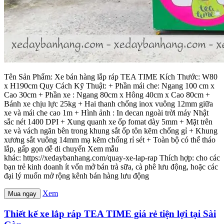
Tên Sản Phẩm: Xe bán hàng lắp ráp TEA TIME Kích Thước: W80
x H190cm Quy Cách Kỹ Thuật: + Phần mái che: Ngang 100 cm x
Cao 30cm + Phần xe : Ngang 80cm x Hông 40cm x Cao 80cm +
Bánh xe chịu lực 25kg + Hai thanh chống inox vuông 12mm giữa
xe và mái che cao 1m + Hình ảnh : In decan ngoài trời máy Nhật
sắc nét 1400 DPI + Xung quanh xe ốp fomat dày 5mm + Mặt trên
xe và vách ngăn bên trong khung sắt ốp tôn kẽm chống gỉ + Khung
xương sắt vuông 14mm mạ kẽm chống rỉ sét + Toàn bộ có thể tháo
lắp, gấp gọn dễ di chuyển Xem mẫu
khác: https://xedaybanhang.com/quay-xe-lap-rap Thích hợp: cho các
bạn trẻ kinh doanh ít vốn mở bán trà sữa, cà phê lưu động, hoặc các
đại lý muốn mở rộng kênh bán hàng lưu động
Xem
Mua ngay
Thiết kế xe lắp ráp TEA TIME giá rẻ tiện lợi tại Sài