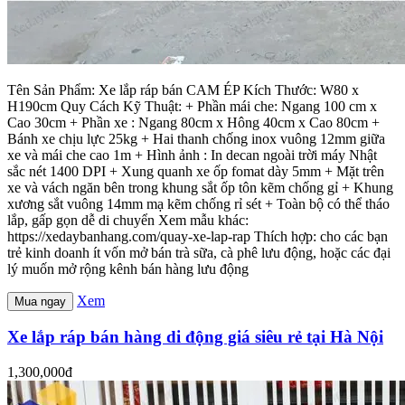
Tên Sản Phẩm: Xe lắp ráp bán CAM ÉP Kích Thước: W80 x
H190cm Quy Cách Kỹ Thuật: + Phần mái che: Ngang 100 cm x
Cao 30cm + Phần xe : Ngang 80cm x Hông 40cm x Cao 80cm +
Bánh xe chịu lực 25kg + Hai thanh chống inox vuông 12mm giữa
xe và mái che cao 1m + Hình ảnh : In decan ngoài trời máy Nhật
sắc nét 1400 DPI + Xung quanh xe ốp fomat dày 5mm + Mặt trên
xe và vách ngăn bên trong khung sắt ốp tôn kẽm chống gỉ + Khung
xương sắt vuông 14mm mạ kẽm chống rỉ sét + Toàn bộ có thể tháo
lắp, gấp gọn dễ di chuyển Xem mẫu khác:
https://xedaybanhang.com/quay-xe-lap-rap Thích hợp: cho các bạn
trẻ kinh doanh ít vốn mở bán trà sữa, cà phê lưu động, hoặc các đại
lý muốn mở rộng kênh bán hàng lưu động
Xem
Mua ngay
Xe lắp ráp bán hàng di động giá siêu rẻ tại Hà Nội
1,300,000đ