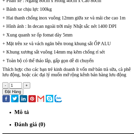
+ Phần xe : Ngang 80cm x Hông 40cm x Cao 80cm
+ Bánh xe chịu lực 100kg
+ Hai thanh chống inox vuông 12mm giữa xe và mái che cao 1m
+ Hình ảnh : In decan ngoài trời máy Nhật sắc nét 1400 DPI
+ Xung quanh xe ốp fomat dày 5mm
+ Mặt trên xe và vách ngăn bên trong khung sắt ỐP ALU
+ Khung xương sắt vuông 14mm mạ kẽm chống rỉ sét
+ Toàn bộ có thể tháo lắp, gấp gọn dễ di chuyển
Thích hợp: cho các bạn trẻ kinh doanh ít vốn mở bán trà sữa, cà phê
lưu động, hoặc các đại lý muốn mở rộng kênh bán hàng lưu động
-
+
Đặt Hàng
Mô tả
Đánh giá (0)