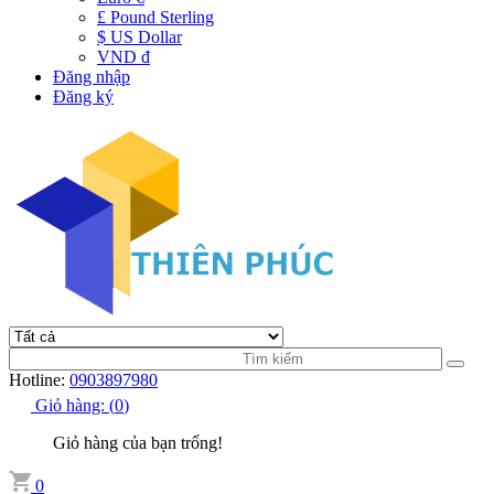
£ Pound Sterling
$ US Dollar
VND đ
Đăng nhập
Đăng ký
Hotline:
0903897980
Giỏ hàng:
(
0
)
Giỏ hàng của bạn trống!
0