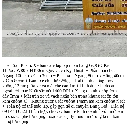
Tên Sản Phẩm: Xe bán cafe lắp ráp nhãn hàng GOGO Kích
Thước: W80 x H190cm Quy Cách Kỹ Thuật: + Phần mái che:
Ngang 100 cm x Cao 30cm + Phần xe : Ngang 80cm x Hông 40cm
x Cao 80cm + Bánh xe chịu lực 25kg + Hai thanh chống inox
vuông 12mm giữa xe và mái che cao 1m + Hình ảnh : In decan
ngoài trời máy Nhật sắc nét 1400 DPI + Xung quanh xe ốp fomat
dày 5mm + Mặt trên xe và vách ngăn bên trong khung sắt ốp tôn
kẽm chống gỉ + Khung xương sắt vuông 14mm mạ kẽm chống rỉ sét
+ Toàn bộ có thể tháo lắp, gấp gọn dễ di chuyển Bảng Giá : Liên hệ
093 443 0323 Thích hợp: cho các bạn trẻ kinh doanh ít vốn mở bán
trà sữa, cà phê lưu động, hoặc các đại lý muốn mở rộng kênh bán
hàng lưu động