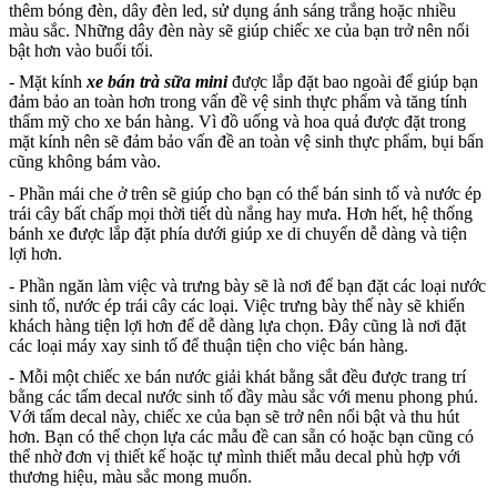
thêm bóng đèn, dây đèn led, sử dụng ánh sáng trắng hoặc nhiều
màu sắc. Những dây đèn này sẽ giúp chiếc xe của bạn trở nên nổi
bật hơn vào buổi tối.
- Mặt kính
xe bán trà sữa mini
được lắp đặt bao ngoài để giúp bạn
đảm bảo an toàn hơn trong vấn đề vệ sinh thực phẩm và tăng tính
thẩm mỹ cho xe bán hàng. Vì đồ uống và hoa quả được đặt trong
mặt kính nên sẽ đảm bảo vấn đề an toàn vệ sinh thực phẩm, bụi bẩn
cũng không bám vào.
- Phần mái che ở trên sẽ giúp cho bạn có thể bán sinh tố và nước ép
trái cây bất chấp mọi thời tiết dù nắng hay mưa. Hơn hết, hệ thống
bánh xe được lắp đặt phía dưới giúp xe di chuyển dễ dàng và tiện
lợi hơn.
- Phần ngăn làm việc và trưng bày sẽ là nơi để bạn đặt các loại nước
sinh tố, nước ép trái cây các loại. Việc trưng bày thế này sẽ khiến
khách hàng tiện lợi hơn để dễ dàng lựa chọn. Đây cũng là nơi đặt
các loại máy xay sinh tố để thuận tiện cho việc bán hàng.
- Mỗi một chiếc xe bán nước giải khát bằng sắt đều được trang trí
bằng các tấm decal nước sinh tố đầy màu sắc với menu phong phú.
Với tấm decal này, chiếc xe của bạn sẽ trở nên nổi bật và thu hút
hơn. Bạn có thể chọn lựa các mẫu đề can sẵn có hoặc bạn cũng có
thể nhờ đơn vị thiết kế hoặc tự mình thiết mẫu decal phù hợp với
thương hiệu, màu sắc mong muốn.