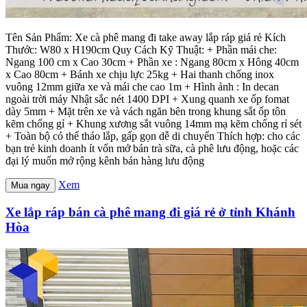
Tên Sản Phẩm: Xe cà phê mang đi take away lắp ráp giá rẻ Kích
Thước: W80 x H190cm Quy Cách Kỹ Thuật: + Phần mái che:
Ngang 100 cm x Cao 30cm + Phần xe : Ngang 80cm x Hông 40cm
x Cao 80cm + Bánh xe chịu lực 25kg + Hai thanh chống inox
vuông 12mm giữa xe và mái che cao 1m + Hình ảnh : In decan
ngoài trời máy Nhật sắc nét 1400 DPI + Xung quanh xe ốp fomat
dày 5mm + Mặt trên xe và vách ngăn bên trong khung sắt ốp tôn
kẽm chống gỉ + Khung xương sắt vuông 14mm mạ kẽm chống rỉ sét
+ Toàn bộ có thể tháo lắp, gấp gọn dễ di chuyển Thích hợp: cho các
bạn trẻ kinh doanh ít vốn mở bán trà sữa, cà phê lưu động, hoặc các
đại lý muốn mở rộng kênh bán hàng lưu động
Xem
Mua ngay
Xe lắp ráp bán cà phê mang đi giá rẻ ở tỉnh Khánh
Hòa