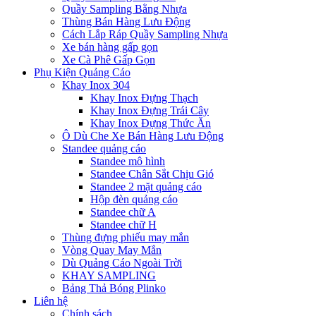
Quầy Sampling Bằng Nhựa
Thùng Bán Hàng Lưu Động
Cách Lắp Ráp Quầy Sampling Nhựa
Xe bán hàng gấp gọn
Xe Cà Phê Gấp Gọn
Phụ Kiện Quảng Cáo
Khay Inox 304
Khay Inox Đựng Thạch
Khay Inox Đựng Trái Cây
Khay Inox Đựng Thức Ăn
Ô Dù Che Xe Bán Hàng Lưu Động
Standee quảng cáo
Standee mô hình
Standee Chân Sắt Chịu Gió
Standee 2 mặt quảng cáo
Hộp đèn quảng cáo
Standee chữ A
Standee chữ H
Thùng đựng phiếu may mắn
Vòng Quay May Mắn
Dù Quảng Cáo Ngoài Trời
KHAY SAMPLING
Bảng Thả Bóng Plinko
Liên hệ
Chính sách