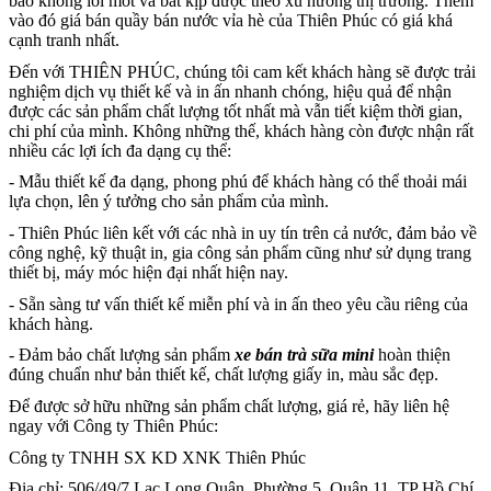
bảo không lỗi mốt và bắt kịp được theo xu hướng thị trường. Thêm
vào đó giá bán quầy bán nước vỉa hè của Thiên Phúc có giá khá
cạnh tranh nhất.
Đến với THIÊN PHÚC, chúng tôi cam kết khách hàng sẽ được trải
nghiệm dịch vụ thiết kế và in ấn nhanh chóng, hiệu quả để nhận
được các sản phẩm chất lượng tốt nhất mà vẫn tiết kiệm thời gian,
chi phí của mình. Không những thế, khách hàng còn được nhận rất
nhiều các lợi ích đa dạng cụ thể:
- Mẫu thiết kế đa dạng, phong phú để khách hàng có thể thoải mái
lựa chọn, lên ý tưởng cho sản phẩm của mình.
- Thiên Phúc liên kết với các nhà in uy tín trên cả nước, đảm bảo về
công nghệ, kỹ thuật in, gia công sản phẩm cũng như sử dụng trang
thiết bị, máy móc hiện đại nhất hiện nay.
- Sẵn sàng tư vấn thiết kế miễn phí và in ấn theo yêu cầu riêng của
khách hàng.
- Đảm bảo chất lượng sản phẩm
xe bán trà sữa mini
hoàn thiện
đúng chuẩn như bản thiết kế, chất lượng giấy in, màu sắc đẹp.
Để được sở hữu những sản phẩm chất lượng, giá rẻ, hãy liên hệ
ngay với Công ty Thiên Phúc:
Công ty TNHH SX KD XNK Thiên Phúc
Địa chỉ: 506/49/7 Lạc Long Quân, Phường 5, Quận 11, TP Hồ Chí