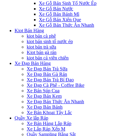
Xe Gỗ Bán Sinh Tố Nước Ép
Xe Gỗ Bán Nước
Xe Gỗ Bán Bánh Mì
Xe Gỗ Bán Xiên Que
Xe Gỗ Bán Thức Ăn Nhanh
Kiot Bán Hàng
kiot bán cà phê
kiot bán sinh tố nước ép
kiot bán trà sữa
Kiot bán gà rán
kiot bán cá viên chiên
Xe Đạp Bán Hàng
Xe Đạp Bán Trà Sữa
Xe Đạp Bán Gà Rán
Xe Đạp Bán Trà Bí Đao
Xe Đạp Cà Phê - Coffee Bike
Xe Bán Súp Cua
Xe Đạp Bán Kem
Xe Đạp Bán Thức Ăn Nhanh
Xe Đạp Bán Bánh
Xe Bán Khoai Tây Lắc
Quầy Xe lắp Ráp
Xe Bán Hàng Lắp Ráp
Xe Lắp Ráp Xếp M
Quầy Sampling Bằng Sắt