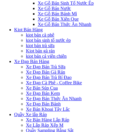
Xe Gỗ Bán Sinh Tố Nước Ép
Xe Gỗ Bán Nước
Xe Gỗ Bán Bánh Mì
Xe Gỗ Bán Xiên Que
Xe Gỗ Bán Thức Ăn Nhanh
Kiot Bán Hàng
kiot bán cà phê
kiot bán sinh tố nước ép
kiot bán trà sữa
Kiot bán gà rán
kiot bán cá viên chiên
Xe Đạp Bán Hàng
Xe Đạp Bán Trà Sữa
Xe Đạp Bán Gà Rán
Xe Đạp Bán Trà Bí Đao
Xe Đạp Cà Phê - Coffee Bike
Xe Bán Súp Cua
Xe Đạp Bán Kem
Xe Đạp Bán Thức Ăn Nhanh
Xe Đạp Bán Bánh
Xe Bán Khoai Tây Lắc
Quầy Xe lắp Ráp
Xe Bán Hàng Lắp Ráp
Xe Lắp Ráp Xếp M
Quầy Sampling Bằng Sắt