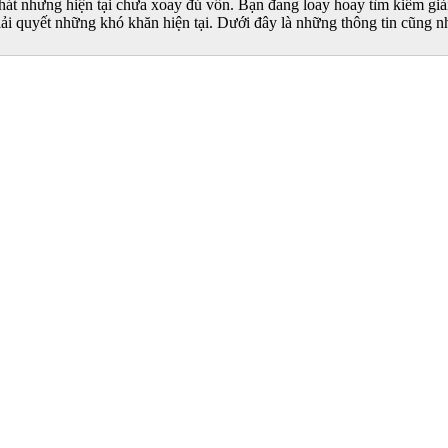
t nhưng hiện tại chưa xoay đủ vốn. Bạn đang loay hoay tìm kiếm giải 
iải quyết những khó khăn hiện tại. Dưới đây là những thông tin cũng n