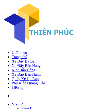
Giới thiệu
Trang chủ
Xe Đẩy Ba Bánh
Xe Đẩy Bán Hàng
Kiot Bán Hàng
Xe Đạp Bán Hàng
Quầy Xe lắp Ráp
Phụ Kiện Quảng Cáo
Liên hệ
VND
đ
Euro €