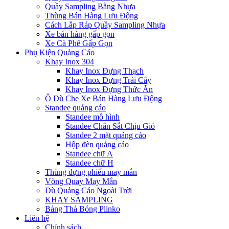
Quầy Sampling Bằng Nhựa
Thùng Bán Hàng Lưu Động
Cách Lắp Ráp Quầy Sampling Nhựa
Xe bán hàng gấp gọn
Xe Cà Phê Gấp Gọn
Phụ Kiện Quảng Cáo
Khay Inox 304
Khay Inox Đựng Thạch
Khay Inox Đựng Trái Cây
Khay Inox Đựng Thức Ăn
Ô Dù Che Xe Bán Hàng Lưu Động
Standee quảng cáo
Standee mô hình
Standee Chân Sắt Chịu Gió
Standee 2 mặt quảng cáo
Hộp đèn quảng cáo
Standee chữ A
Standee chữ H
Thùng đựng phiếu may mắn
Vòng Quay May Mắn
Dù Quảng Cáo Ngoài Trời
KHAY SAMPLING
Bảng Thả Bóng Plinko
Liên hệ
Chính sách