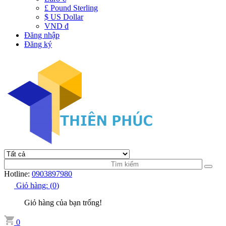
£ Pound Sterling
$ US Dollar
VND đ
Đăng nhập
Đăng ký
Hotline:
0903897980
Giỏ hàng:
(
0
)
Giỏ hàng của bạn trống!
0