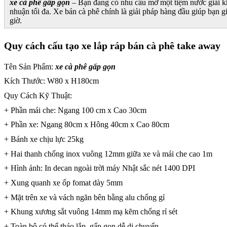
xe cà phê gấp gọn
– Bạn đang có nhu cầu mở một tiệm nước giải khá
nhuận tối đa. Xe bán cà phê chính là giải pháp hàng đầu giúp bạn g
giờ.
Quy cách cấu tạo xe lắp ráp bán cà phê take away
Tên Sản Phẩm:
xe cà phê gấp gọn
Kích Thước: W80 x H180cm
Quy Cách Kỹ Thuật:
+ Phần mái che: Ngang 100 cm x Cao 30cm
+ Phần xe: Ngang 80cm x Hông 40cm x Cao 80cm
+ Bánh xe chịu lực 25kg
+ Hai thanh chống inox vuông 12mm giữa xe và mái che cao 1m
+ Hình ảnh: In decan ngoài trời máy Nhật sắc nét 1400 DPI
+ Xung quanh xe ốp fomat dày 5mm
+ Mặt trên xe và vách ngăn bên bằng alu chống gỉ
+ Khung xương sắt vuông 14mm mạ kẽm chống rỉ sét
+ Toàn bộ có thể tháo lắp, gấp gọn dễ di chuyển