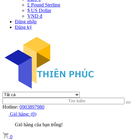
£ Pound Sterling
$ US Dollar
VND đ
Đăng nhập
Đăng ký
Hotline:
0903897980
Giỏ hàng:
(
0
)
Giỏ hàng của bạn trống!
0