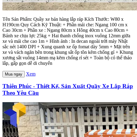
Tên Sản Phẩm: Quầy xe bán hàng lắp ráp Kích Thước: W80 x
H190cm Quy Cách Kỹ Thuật: + Phần mái che: Ngang 100 cm x
Cao 30cm + Phần xe : Ngang 80cm x Hông 40cm x Cao 80cm +
Bánh xe chịu lực 25kg + Hai thanh chống inox vuông 12mm giữa
xe và mái che cao 1m + Hình ảnh : In decan ngoài trời máy Nhật
sắc nét 1400 DPI + Xung quanh xe ốp fomat dày 5mm + Mặt trên
xe và vách ngăn bên trong khung sắt ốp tôn kẽm chống gỉ + Khung
xương sắt vuông 14mm mạ kẽm chống rỉ sét + Toàn bộ có thể tháo
lắp, gấp gọn dễ di chuyển
Xem
Mua ngay
Thiên Phúc - Thiết Kế, Sản Xuất Quầy Xe Lắp Ráp
Theo Yêu Cầu