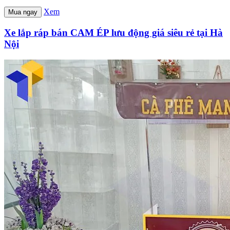
Xem
Mua ngay
Xe lắp ráp bán CAM ÉP lưu động giá siêu rẻ tại Hà
Nội