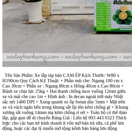
Tên Sản Phẩm: Xe lắp ráp bán CAM ÉP Kích Thước: W80 x
H190cm Quy Cách Kỹ Thuật: + Phần mái che: Ngang 100 cm x
Cao 30cm + Phần xe : Ngang 80cm x Hông 40cm x Cao 80cm +
Bánh xe chịu lực 25kg + Hai thanh chống inox vuông 12mm giữa
xe và mái che cao 1m + Hình ảnh : In decan ngoài trời máy Nhật
sắc nét 1400 DPI + Xung quanh xe ốp fomat dày 5mm + Mặt trên
xe và vách ngăn bên trong khung sắt ốp tôn kẽm chống gỉ + Khung
xương sắt vuông 14mm mạ kẽm chống rỉ sét + Toàn bộ có thể tháo
lắp, gấp gọn dễ di chuyển Bảng Giá : Liên hệ 093 443 0323 Thích
hợp: cho các bạn trẻ kinh doanh ít vốn mở bán trà sữa, cà phê lưu
động, hoặc các đại lý muốn mở rộng kênh bán hàng lưu động