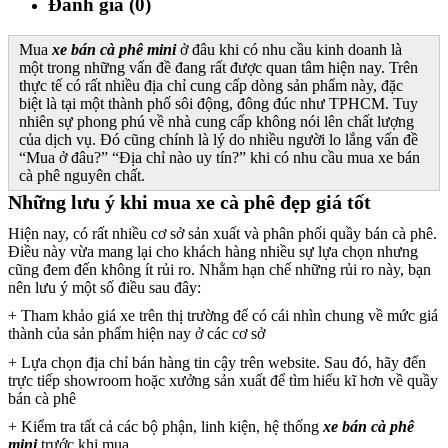
Đánh giá (0)
Mua
xe bán cà phê mini
ở đâu khi có nhu cầu kinh doanh là
một trong những vấn đề đang rất được quan tâm hiện nay. Trên
thực tế có rất nhiều địa chỉ cung cấp dòng sản phẩm này, đặc
biệt là tại một thành phố sôi động, đông đúc như TPHCM. Tuy
nhiên sự phong phú về nhà cung cấp không nói lên chất lượng
của dịch vụ. Đó cũng chính là lý do nhiều người lo lắng vấn đề
“Mua ở đâu?” “Địa chỉ nào uy tín?” khi có nhu cầu mua xe bán
cà phê nguyên chất.
Những lưu ý khi mua xe cà phê đẹp giá tốt
Hiện nay, có rất nhiều cơ sở sản xuất và phân phối quầy bán cà phê.
Điều này vừa mang lại cho khách hàng nhiều sự lựa chọn nhưng
cũng đem đến không ít rủi ro. Nhằm hạn chế những rủi ro này, bạn
nên lưu ý một số điều sau đây:
+ Tham khảo giá xe trên thị trường để có cái nhìn chung về mức giá
thành của sản phẩm hiện nay ở các cơ sở
+ Lựa chọn địa chỉ bán hàng tin cậy trên website. Sau đó, hãy đến
trực tiếp showroom hoặc xưởng sản xuất để tìm hiểu kĩ hơn về quầy
bán cà phê
+ Kiểm tra tất cả các bộ phận, linh kiện, hệ thống
xe bán cà phê
mini
trước khi mua