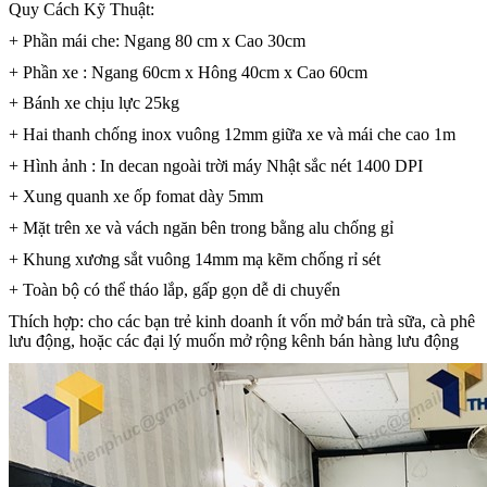
Quy Cách Kỹ Thuật:
+ Phần mái che: Ngang 80 cm x Cao 30cm
+ Phần xe : Ngang 60cm x Hông 40cm x Cao 60cm
+ Bánh xe chịu lực 25kg
+ Hai thanh chống inox vuông 12mm giữa xe và mái che cao 1m
+ Hình ảnh : In decan ngoài trời máy Nhật sắc nét 1400 DPI
+ Xung quanh xe ốp fomat dày 5mm
+ Mặt trên xe và vách ngăn bên trong bằng alu chống gỉ
+ Khung xương sắt vuông 14mm mạ kẽm chống rỉ sét
+ Toàn bộ có thể tháo lắp, gấp gọn dễ di chuyển
Thích hợp: cho các bạn trẻ kinh doanh ít vốn mở bán trà sữa, cà phê
lưu động, hoặc các đại lý muốn mở rộng kênh bán hàng lưu động