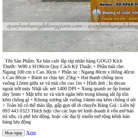
Tên Sản Phẩm: Xe bán cafe lắp ráp nhãn hàng GOGO Kích
Thước: W80 x H190cm Quy Cách Kỹ Thuật: + Phần mái che:
Ngang 100 cm x Cao 30cm + Phần xe : Ngang 80cm x Hông 40cm
x Cao 80cm + Bánh xe chịu lực 25kg + Hai thanh chống inox
vuông 12mm giữa xe và mái che cao 1m + Hình ảnh : In decan
ngoài trời máy Nhật sắc nét 1400 DPI + Xung quanh xe ốp fomat
dày 5mm + Mặt trên xe và vách ngăn bên trong khung sắt ốp tôn
kẽm chống gỉ + Khung xương sắt vuông 14mm mạ kẽm chống rỉ sét
+ Toàn bộ có thể tháo lắp, gấp gọn dễ di chuyển Bảng Giá : Liên hệ
093 443 0323 Thích hợp: cho các bạn trẻ kinh doanh ít vốn mở bán
trà sữa, cà phê lưu động, hoặc các đại lý muốn mở rộng kênh bán
hàng lưu động
Xem
Mua ngay