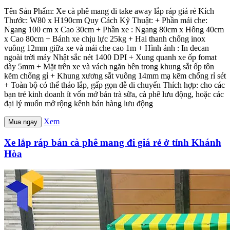
Tên Sản Phẩm: Xe cà phê mang đi take away lắp ráp giá rẻ Kích
Thước: W80 x H190cm Quy Cách Kỹ Thuật: + Phần mái che:
Ngang 100 cm x Cao 30cm + Phần xe : Ngang 80cm x Hông 40cm
x Cao 80cm + Bánh xe chịu lực 25kg + Hai thanh chống inox
vuông 12mm giữa xe và mái che cao 1m + Hình ảnh : In decan
ngoài trời máy Nhật sắc nét 1400 DPI + Xung quanh xe ốp fomat
dày 5mm + Mặt trên xe và vách ngăn bên trong khung sắt ốp tôn
kẽm chống gỉ + Khung xương sắt vuông 14mm mạ kẽm chống rỉ sét
+ Toàn bộ có thể tháo lắp, gấp gọn dễ di chuyển Thích hợp: cho các
bạn trẻ kinh doanh ít vốn mở bán trà sữa, cà phê lưu động, hoặc các
đại lý muốn mở rộng kênh bán hàng lưu động
Xem
Mua ngay
Xe lắp ráp bán cà phê mang đi giá rẻ ở tỉnh Khánh
Hòa