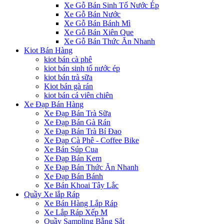
Xe Gỗ Bán Sinh Tố Nước Ép
Xe Gỗ Bán Nước
Xe Gỗ Bán Bánh Mì
Xe Gỗ Bán Xiên Que
Xe Gỗ Bán Thức Ăn Nhanh
Kiot Bán Hàng
kiot bán cà phê
kiot bán sinh tố nước ép
kiot bán trà sữa
Kiot bán gà rán
kiot bán cá viên chiên
Xe Đạp Bán Hàng
Xe Đạp Bán Trà Sữa
Xe Đạp Bán Gà Rán
Xe Đạp Bán Trà Bí Đao
Xe Đạp Cà Phê - Coffee Bike
Xe Bán Súp Cua
Xe Đạp Bán Kem
Xe Đạp Bán Thức Ăn Nhanh
Xe Đạp Bán Bánh
Xe Bán Khoai Tây Lắc
Quầy Xe lắp Ráp
Xe Bán Hàng Lắp Ráp
Xe Lắp Ráp Xếp M
Quầy Sampling Bằng Sắt