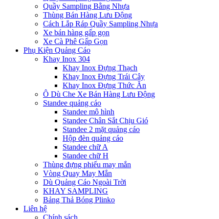
Quầy Sampling Bằng Nhựa
Thùng Bán Hàng Lưu Động
Cách Lắp Ráp Quầy Sampling Nhựa
Xe bán hàng gấp gọn
Xe Cà Phê Gấp Gọn
Phụ Kiện Quảng Cáo
Khay Inox 304
Khay Inox Đựng Thạch
Khay Inox Đựng Trái Cây
Khay Inox Đựng Thức Ăn
Ô Dù Che Xe Bán Hàng Lưu Động
Standee quảng cáo
Standee mô hình
Standee Chân Sắt Chịu Gió
Standee 2 mặt quảng cáo
Hộp đèn quảng cáo
Standee chữ A
Standee chữ H
Thùng đựng phiếu may mắn
Vòng Quay May Mắn
Dù Quảng Cáo Ngoài Trời
KHAY SAMPLING
Bảng Thả Bóng Plinko
Liên hệ
Chính sách