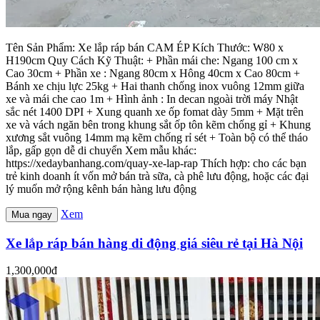
Tên Sản Phẩm: Xe lắp ráp bán CAM ÉP Kích Thước: W80 x
H190cm Quy Cách Kỹ Thuật: + Phần mái che: Ngang 100 cm x
Cao 30cm + Phần xe : Ngang 80cm x Hông 40cm x Cao 80cm +
Bánh xe chịu lực 25kg + Hai thanh chống inox vuông 12mm giữa
xe và mái che cao 1m + Hình ảnh : In decan ngoài trời máy Nhật
sắc nét 1400 DPI + Xung quanh xe ốp fomat dày 5mm + Mặt trên
xe và vách ngăn bên trong khung sắt ốp tôn kẽm chống gỉ + Khung
xương sắt vuông 14mm mạ kẽm chống rỉ sét + Toàn bộ có thể tháo
lắp, gấp gọn dễ di chuyển Xem mẫu khác:
https://xedaybanhang.com/quay-xe-lap-rap Thích hợp: cho các bạn
trẻ kinh doanh ít vốn mở bán trà sữa, cà phê lưu động, hoặc các đại
lý muốn mở rộng kênh bán hàng lưu động
Xem
Mua ngay
Xe lắp ráp bán hàng di động giá siêu rẻ tại Hà Nội
1,300,000đ