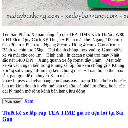
Tên Sản Phẩm: Xe bán hàng lắp ráp TEA TIME Kích Thước: W80
x H190cm Quy Cách Kỹ Thuật: + Phần mái che: Ngang 100 cm x
Cao 30cm + Phần xe : Ngang 80cm x Hông 40cm x Cao 80cm +
Bánh xe chịu lực 25kg + Hai thanh chống inox vuông 12mm giữa
xe và mái che cao 1m + Hình ảnh : In decan ngoài trời máy Nhật
sắc nét 1400 DPI + Xung quanh xe ốp fomat dày 5mm + Mặt trên
xe và vách ngăn bên trong khung sắt ốp tôn kẽm chống gỉ + Khung
xương sắt vuông 14mm mạ kẽm chống rỉ sét + Toàn bộ có thể tháo
lắp, gấp gọn dễ di chuyển Xem mẫu
khác: https://xedaybanhang.com/quay-xe-lap-rap Thích hợp: cho các
bạn trẻ kinh doanh ít vốn mở bán trà sữa, cà phê lưu động, hoặc các
đại lý muốn mở rộng kênh bán hàng lưu động
Xem
Mua ngay
Thiết kế xe lắp ráp TEA TIME giá rẻ tiện lợi tại Sài
Gòn