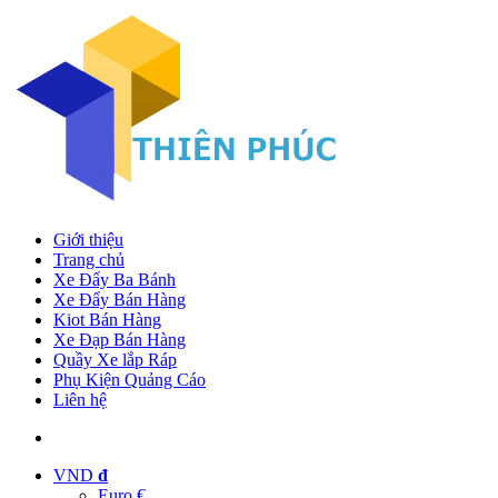
Giới thiệu
Trang chủ
Xe Đẩy Ba Bánh
Xe Đẩy Bán Hàng
Kiot Bán Hàng
Xe Đạp Bán Hàng
Quầy Xe lắp Ráp
Phụ Kiện Quảng Cáo
Liên hệ
VND
đ
Euro €