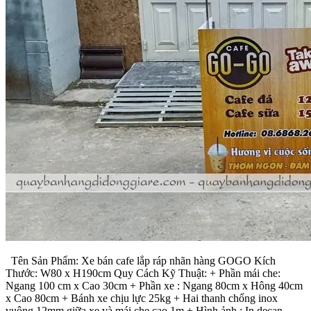
Tên Sản Phẩm: Xe bán cafe lắp ráp nhãn hàng GOGO Kích
Thước: W80 x H190cm Quy Cách Kỹ Thuật: + Phần mái che:
Ngang 100 cm x Cao 30cm + Phần xe : Ngang 80cm x Hông 40cm
x Cao 80cm + Bánh xe chịu lực 25kg + Hai thanh chống inox
vuông 12mm giữa xe và mái che cao 1m + Hình ảnh : In decan