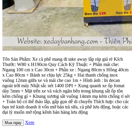
Tên Sản Phẩm: Xe cà phê mang đi take away lắp ráp giá rẻ Kích
Thước: W80 x H190cm Quy Cách Kỹ Thuật: + Phần mái che:
Ngang 100 cm x Cao 30cm + Phần xe : Ngang 80cm x Hông 40cm
x Cao 80cm + Bánh xe chịu lực 25kg + Hai thanh chống inox
vuông 12mm giữa xe và mái che cao 1m + Hình ảnh : In decan
ngoài trời máy Nhật sắc nét 1400 DPI + Xung quanh xe ốp fomat
dày 5mm + Mặt trên xe và vách ngăn bên trong khung sắt ốp tôn
kẽm chống gỉ + Khung xương sắt vuông 14mm mạ kẽm chống rỉ sét
+ Toàn bộ có thể tháo lắp, gấp gọn dễ di chuyển Thích hợp: cho các
bạn trẻ kinh doanh ít vốn mở bán trà sữa, cà phê lưu động, hoặc các
đại lý muốn mở rộng kênh bán hàng lưu động
Xem
Mua ngay