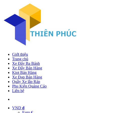
Giới thiệu
Trang chủ
Xe Đẩy Ba Bánh
Xe Đẩy Bán Hàng
Kiot Bán Hàng
Xe Đạp Bán Hàng
Quầy Xe lắp Ráp
Phụ Kiện Quảng Cáo
Liên hệ
VND
đ
Euro €