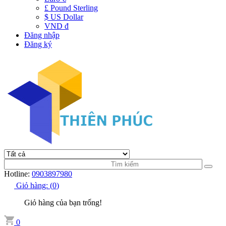
£ Pound Sterling
$ US Dollar
VND đ
Đăng nhập
Đăng ký
Hotline:
0903897980
Giỏ hàng:
(
0
)
Giỏ hàng của bạn trống!
0