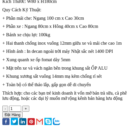
Kích Thước: W80 x H180cm
Quy Cách Kỹ Thuật:
+ Phần mái che: Ngang 100 cm x Cao 30cm
+ Phần xe : Ngang 80cm x Hông 40cm x Cao 80cm
+ Bánh xe chịu lực 100kg
+ Hai thanh chống inox vuông 12mm giữa xe và mái che cao 1m
+ Hình ảnh : In decan ngoài trời máy Nhật sắc nét 1400 DPI
+ Xung quanh xe ốp fomat dày 5mm
+ Mặt trên xe và vách ngăn bên trong khung sắt ỐP ALU
+ Khung xương sắt vuông 14mm mạ kẽm chống rỉ sét
+ Toàn bộ có thể tháo lắp, gấp gọn dễ di chuyển
Thích hợp: cho các bạn trẻ kinh doanh ít vốn mở bán trà sữa, cà phê
lưu động, hoặc các đại lý muốn mở rộng kênh bán hàng lưu động
-
+
Đặt Hàng