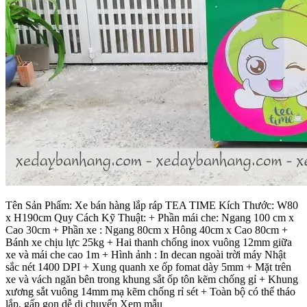
Tên Sản Phẩm: Xe bán hàng lắp ráp TEA TIME Kích Thước: W80
x H190cm Quy Cách Kỹ Thuật: + Phần mái che: Ngang 100 cm x
Cao 30cm + Phần xe : Ngang 80cm x Hông 40cm x Cao 80cm +
Bánh xe chịu lực 25kg + Hai thanh chống inox vuông 12mm giữa
xe và mái che cao 1m + Hình ảnh : In decan ngoài trời máy Nhật
sắc nét 1400 DPI + Xung quanh xe ốp fomat dày 5mm + Mặt trên
xe và vách ngăn bên trong khung sắt ốp tôn kẽm chống gỉ + Khung
xương sắt vuông 14mm mạ kẽm chống rỉ sét + Toàn bộ có thể tháo
lắp, gấp gọn dễ di chuyển Xem mẫu