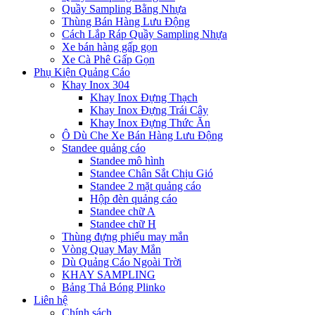
Quầy Sampling Bằng Nhựa
Thùng Bán Hàng Lưu Động
Cách Lắp Ráp Quầy Sampling Nhựa
Xe bán hàng gấp gọn
Xe Cà Phê Gấp Gọn
Phụ Kiện Quảng Cáo
Khay Inox 304
Khay Inox Đựng Thạch
Khay Inox Đựng Trái Cây
Khay Inox Đựng Thức Ăn
Ô Dù Che Xe Bán Hàng Lưu Động
Standee quảng cáo
Standee mô hình
Standee Chân Sắt Chịu Gió
Standee 2 mặt quảng cáo
Hộp đèn quảng cáo
Standee chữ A
Standee chữ H
Thùng đựng phiếu may mắn
Vòng Quay May Mắn
Dù Quảng Cáo Ngoài Trời
KHAY SAMPLING
Bảng Thả Bóng Plinko
Liên hệ
Chính sách