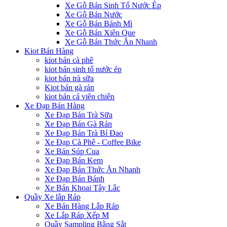
Xe Gỗ Bán Sinh Tố Nước Ép
Xe Gỗ Bán Nước
Xe Gỗ Bán Bánh Mì
Xe Gỗ Bán Xiên Que
Xe Gỗ Bán Thức Ăn Nhanh
Kiot Bán Hàng
kiot bán cà phê
kiot bán sinh tố nước ép
kiot bán trà sữa
Kiot bán gà rán
kiot bán cá viên chiên
Xe Đạp Bán Hàng
Xe Đạp Bán Trà Sữa
Xe Đạp Bán Gà Rán
Xe Đạp Bán Trà Bí Đao
Xe Đạp Cà Phê - Coffee Bike
Xe Bán Súp Cua
Xe Đạp Bán Kem
Xe Đạp Bán Thức Ăn Nhanh
Xe Đạp Bán Bánh
Xe Bán Khoai Tây Lắc
Quầy Xe lắp Ráp
Xe Bán Hàng Lắp Ráp
Xe Lắp Ráp Xếp M
Quầy Sampling Bằng Sắt