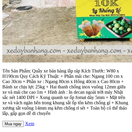
Tên Sản Phẩm: Quầy xe bán hàng lắp ráp Kích Thước: W80 x
H190cm Quy Cách Kỹ Thuật: + Phần mái che: Ngang 100 cm x
Cao 30cm + Phần xe : Ngang 80cm x Hông 40cm x Cao 80cm +
Bánh xe chịu lực 25kg + Hai thanh chống inox vuông 12mm giữa
xe và mái che cao 1m + Hình ảnh : In decan ngoài trời máy Nhật
sắc nét 1400 DPI + Xung quanh xe ốp fomat dày 5mm + Mặt trên
xe và vách ngăn bên trong khung sắt ốp tôn kẽm chống gỉ + Khung
xương sắt vuông 14mm mạ kẽm chống rỉ sét + Toàn bộ có thể tháo
lắp, gấp gọn dễ di chuyển
Xem
Mua ngay