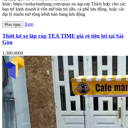
khác: https://xedaybanhang.com/quay-xe-lap-rap Thích hợp: cho các
bạn trẻ kinh doanh ít vốn mở bán trà sữa, cà phê lưu động, hoặc các
đại lý muốn mở rộng kênh bán hàng lưu động
Xem
Mua ngay
Thiết kế xe lắp ráp TEA TIME giá rẻ tiện lợi tại Sài
Gòn
1,300,000đ