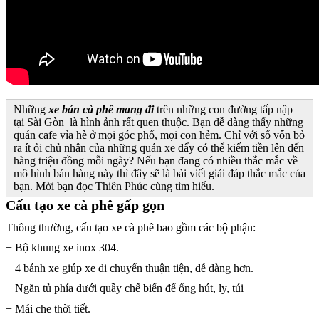
Những
xe bán cà phê mang đi
trên những con đường tấp nập
tại Sài Gòn là hình ảnh rất quen thuộc. Bạn dễ dàng thấy những
quán cafe vỉa hè ở mọi góc phổ, mọi con hẻm. Chỉ với số vốn bỏ
ra ít ỏi chủ nhân của những quán xe đẩy có thể kiếm tiền lên đến
hàng triệu đồng mỗi ngày? Nếu bạn đang có nhiều thắc mắc về
mô hình bán hàng này thì đây sẽ là bài viết giải đáp thắc mắc của
bạn. Mời bạn đọc Thiên Phúc cùng tìm hiểu.
Cấu tạo xe cà phê gấp gọn
Thông thường, cấu tạo xe cà phê bao gồm các bộ phận:
+ Bộ khung xe inox 304.
+ 4 bánh xe giúp xe di chuyển thuận tiện, dễ dàng hơn.
+ Ngăn tủ phía dưới quầy chế biến để ống hút, ly, túi
+ Mái che thời tiết.