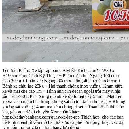
Tên Sản Phẩm: Xe lắp ráp bán CAM ÉP Kích Thước: W80 x
H190cm Quy Cách Kỹ Thuật: + Phần mái che: Ngang 100 cm x
Cao 30cm + Phần xe : Ngang 80cm x Hông 40cm x Cao 80cm +
Bánh xe chịu lực 25kg + Hai thanh chống inox vuông 12mm giữa
xe và mái che cao 1m + Hình ảnh : In decan ngoài trời máy Nhật
sắc nét 1400 DPI + Xung quanh xe ốp fomat dày 5mm + Mặt trên
xe và vách ngăn bên trong khung sắt ốp tôn kẽm chống gỉ + Khung
xương sắt vuông 14mm mạ kẽm chống rỉ sét + Toàn bộ có thể tháo
lắp, gấp gọn dễ di chuyển Xem mẫu khác:
https://xedaybanhang.com/quay-xe-lap-rap Thích hợp: cho các bạn
trẻ kinh doanh ít vốn mở bán trà sữa, cà phê lưu động, hoặc các đại
lý muốn mở rộng kênh bán hàng lưu động