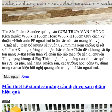
Tên Sản Phẩm: Standee quảng cáo CƠM TRƯA VĂN PHÒNG
Kích thước: W60 x H160cm Hoặc W80 x H180cm Quy cách kỹ
thuật: +Hình ảnh: PP ngoài trời in ấn sắc nét cán màng bảo vệ
+Chất liệu: toàn bộ khung sắt vuông 20mm mạ kẽm chống gỉ sét
sơn đen +Khung xương chịu lực chắc chắn +Chân đế : khung sắt ốp
tôn nặng 3-4kg Phần thân và chân lắp ráp tháo rời tiện di chuyển
Tổng trọng lượng: 4-5kg Thích hợp dùng quảng cáo cho các quán
trà sữa, cà phê, nhà hàng, khách sạn, các trường học, công ty, dùng
trong các sự kiện hội nghị quảng cáo trong nhà lẫn ngoài trời.
Xem
Mua ngay
Mẫu thiết kế standee quảng cáo dịch vụ sản phẩm
hiệu quả
680đ