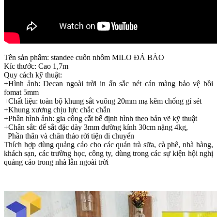
Tên sản phẩm: standee cuốn nhôm MILO ĐÁ BÀO
Kíc thước: Cao 1,7m
Quy cách kỹ thuật:
+Hình ảnh: Decan ngoài trời in ấn sắc nét cán màng bảo vệ bồi
fomat 5mm
+Chất liệu: toàn bộ khung sắt vuông 20mm mạ kẽm chống gỉ sét
+Khung xương chịu lực chắc chắn
+Phần hình ảnh: gia công cắt bế định hình theo bản vẽ kỹ thuật
+Chân sắt: đế sắt đặc dày 3mm đường kính 30cm nặng 4kg,
Phần thân và chân tháo rời tiện di chuyển
Thích hợp dùng quảng cáo cho các quán trà sữa, cà phê, nhà hàng,
khách sạn, các trường học, công ty, dùng trong các sự kiện hội nghị
quảng cáo trong nhà lẫn ngoài trời