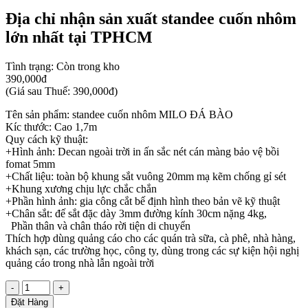
Địa chỉ nhận sản xuất standee cuốn nhôm
lớn nhất tại TPHCM
Tình trạng:
Còn trong kho
390,000đ
(
Giá sau Thuế: 390,000đ
)
Tên sản phẩm: standee cuốn nhôm MILO ĐÁ BÀO
Kíc thước: Cao 1,7m
Quy cách kỹ thuật:
+Hình ảnh: Decan ngoài trời in ấn sắc nét cán màng bảo vệ bồi
fomat 5mm
+Chất liệu: toàn bộ khung sắt vuông 20mm mạ kẽm chống gỉ sét
+Khung xương chịu lực chắc chắn
+Phần hình ảnh: gia công cắt bế định hình theo bản vẽ kỹ thuật
+Chân sắt: đế sắt đặc dày 3mm đường kính 30cm nặng 4kg,
Phần thân và chân tháo rời tiện di chuyển
Thích hợp dùng quảng cáo cho các quán trà sữa, cà phê, nhà hàng,
khách sạn, các trường học, công ty, dùng trong các sự kiện hội nghị
quảng cáo trong nhà lẫn ngoài trời
-
+
Đặt Hàng