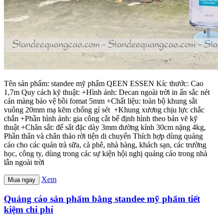
Tên sản phẩm: standee mỹ phẩm QEEN ESSEN Kíc thước: Cao
1,7m Quy cách kỹ thuật: +Hình ảnh: Decan ngoài trời in ấn sắc nét
cán màng bảo vệ bồi fomat 5mm +Chất liệu: toàn bộ khung sắt
vuông 20mm mạ kẽm chống gỉ sét +Khung xương chịu lực chắc
chắn +Phần hình ảnh: gia công cắt bế định hình theo bản vẽ kỹ
thuật +Chân sắt: đế sắt đặc dày 3mm đường kính 30cm nặng 4kg,
Phần thân và chân tháo rời tiện di chuyển Thích hợp dùng quảng
cáo cho các quán trà sữa, cà phê, nhà hàng, khách sạn, các trường
học, công ty, dùng trong các sự kiện hội nghị quảng cáo trong nhà
lẫn ngoài trời
Xem
Mua ngay
Quảng cáo sản phẩm bằng standee mỹ phẩm tiết
kiệm chi phí