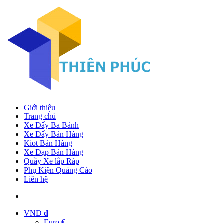
Giới thiệu
Trang chủ
Xe Đẩy Ba Bánh
Xe Đẩy Bán Hàng
Kiot Bán Hàng
Xe Đạp Bán Hàng
Quầy Xe lắp Ráp
Phụ Kiện Quảng Cáo
Liên hệ
VND
đ
Euro €