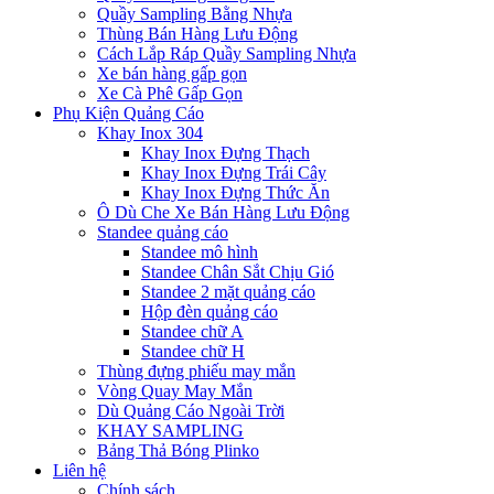
Quầy Sampling Bằng Nhựa
Thùng Bán Hàng Lưu Động
Cách Lắp Ráp Quầy Sampling Nhựa
Xe bán hàng gấp gọn
Xe Cà Phê Gấp Gọn
Phụ Kiện Quảng Cáo
Khay Inox 304
Khay Inox Đựng Thạch
Khay Inox Đựng Trái Cây
Khay Inox Đựng Thức Ăn
Ô Dù Che Xe Bán Hàng Lưu Động
Standee quảng cáo
Standee mô hình
Standee Chân Sắt Chịu Gió
Standee 2 mặt quảng cáo
Hộp đèn quảng cáo
Standee chữ A
Standee chữ H
Thùng đựng phiếu may mắn
Vòng Quay May Mắn
Dù Quảng Cáo Ngoài Trời
KHAY SAMPLING
Bảng Thả Bóng Plinko
Liên hệ
Chính sách