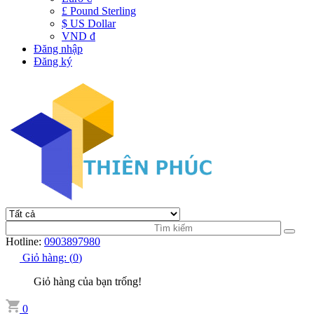
£ Pound Sterling
$ US Dollar
VND đ
Đăng nhập
Đăng ký
Hotline:
0903897980
Giỏ hàng:
(
0
)
Giỏ hàng của bạn trống!
0