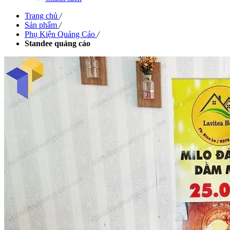
Trang chủ
/
Sản phẩm
/
Phụ Kiện Quảng Cáo
/
Standee quảng cáo