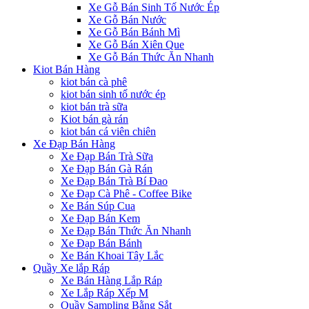
Xe Gỗ Bán Sinh Tố Nước Ép
Xe Gỗ Bán Nước
Xe Gỗ Bán Bánh Mì
Xe Gỗ Bán Xiên Que
Xe Gỗ Bán Thức Ăn Nhanh
Kiot Bán Hàng
kiot bán cà phê
kiot bán sinh tố nước ép
kiot bán trà sữa
Kiot bán gà rán
kiot bán cá viên chiên
Xe Đạp Bán Hàng
Xe Đạp Bán Trà Sữa
Xe Đạp Bán Gà Rán
Xe Đạp Bán Trà Bí Đao
Xe Đạp Cà Phê - Coffee Bike
Xe Bán Súp Cua
Xe Đạp Bán Kem
Xe Đạp Bán Thức Ăn Nhanh
Xe Đạp Bán Bánh
Xe Bán Khoai Tây Lắc
Quầy Xe lắp Ráp
Xe Bán Hàng Lắp Ráp
Xe Lắp Ráp Xếp M
Quầy Sampling Bằng Sắt