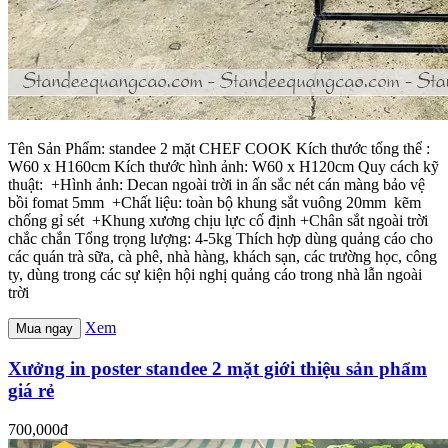
Tên Sản Phẩm: standee 2 mặt CHEF COOK Kích thước tổng thể :
W60 x H160cm Kích thước hình ảnh: W60 x H120cm Quy cách kỹ
thuật: +Hình ảnh: Decan ngoài trời in ấn sắc nét cán màng bảo vệ
bồi fomat 5mm +Chất liệu: toàn bộ khung sắt vuông 20mm kẽm
chống gỉ sét +Khung xương chịu lực cố định +Chân sắt ngoài trời
chắc chắn Tổng trọng lượng: 4-5kg Thích hợp dùng quảng cáo cho
các quán trà sữa, cà phê, nhà hàng, khách sạn, các trường học, công
ty, dùng trong các sự kiện hội nghị quảng cáo trong nhà lẫn ngoài
trời
Xem
Mua ngay
Xưởng in poster standee 2 mặt giới thiệu sản phẩm
giá rẻ
700,000đ