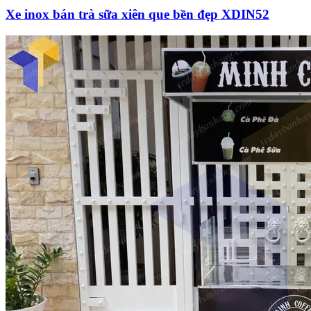
Xe inox bán trà sữa xiên que bền đẹp XDIN52