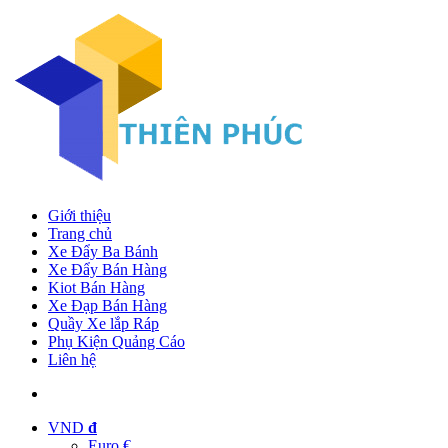
Giới thiệu
Trang chủ
Xe Đẩy Ba Bánh
Xe Đẩy Bán Hàng
Kiot Bán Hàng
Xe Đạp Bán Hàng
Quầy Xe lắp Ráp
Phụ Kiện Quảng Cáo
Liên hệ
VND
đ
Euro €