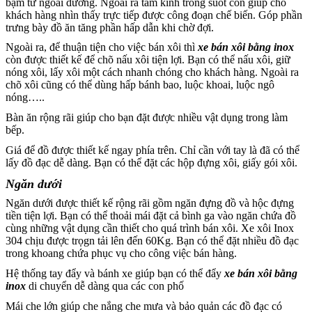
bặm từ ngoài đường. Ngoài ra tấm kính trong suốt còn giúp cho
khách hàng nhìn thấy trực tiếp được công đoạn chế biến. Góp phần
trưng bày đồ ăn tăng phần hấp dẫn khi chờ đợi.
Ngoài ra, để thuận tiện cho việc bán xôi thì
xe bán xôi bằng inox
còn được thiết kế để chõ nấu xôi tiện lợi. Bạn có thể nấu xôi, giữ
nóng xôi, lấy xôi một cách nhanh chóng cho khách hàng. Ngoài ra
chõ xôi cũng có thể dùng hấp bánh bao, luộc khoai, luộc ngô
nóng…..
Bàn ăn rộng rãi giúp cho bạn đặt được nhiều vật dụng trong làm
bếp.
Giá để đồ được thiết kế ngay phía trên. Chỉ cần với tay là đã có thể
lấy đồ đạc dễ dàng. Bạn có thể đặt các hộp đựng xôi, giấy gói xôi.
Ngăn dưới
Ngăn dưới được thiết kế rộng rãi gồm ngăn đựng đồ và hộc đựng
tiền tiện lợi. Bạn có thể thoải mái đặt cả bình ga vào ngăn chứa đồ
cùng những vật dụng cần thiết cho quá trình bán xôi. Xe xôi Inox
304 chịu được trọgn tải lên đến 60Kg. Bạn có thể đặt nhiều đồ đạc
trong khoang chứa phục vụ cho công việc bán hàng.
Hệ thống tay đẩy và bánh xe giúp bạn có thể đẩy
xe bán xôi bằng
inox
di chuyển dễ dàng qua các con phố
Mái che lớn giúp che nắng che mưa và bảo quản các đồ đạc có