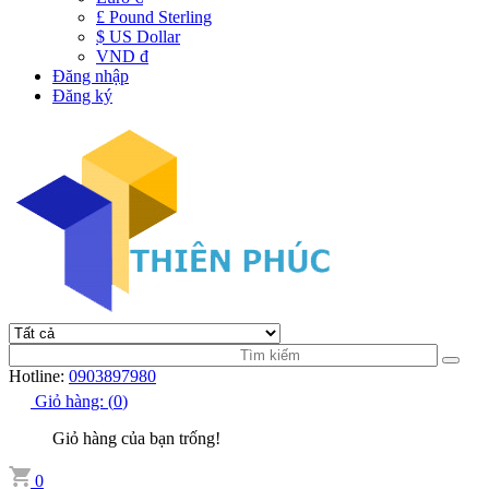
£ Pound Sterling
$ US Dollar
VND đ
Đăng nhập
Đăng ký
Hotline:
0903897980
Giỏ hàng:
(
0
)
Giỏ hàng của bạn trống!
0