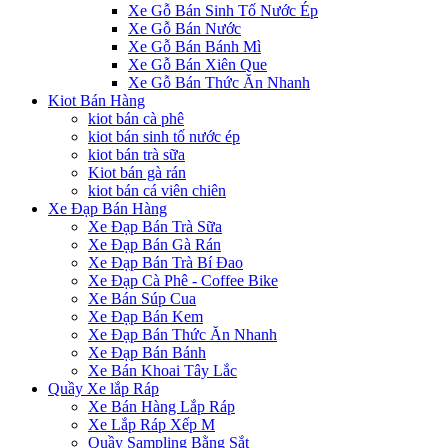
Xe Gỗ Bán Sinh Tố Nước Ép
Xe Gỗ Bán Nước
Xe Gỗ Bán Bánh Mì
Xe Gỗ Bán Xiên Que
Xe Gỗ Bán Thức Ăn Nhanh
Kiot Bán Hàng
kiot bán cà phê
kiot bán sinh tố nước ép
kiot bán trà sữa
Kiot bán gà rán
kiot bán cá viên chiên
Xe Đạp Bán Hàng
Xe Đạp Bán Trà Sữa
Xe Đạp Bán Gà Rán
Xe Đạp Bán Trà Bí Đao
Xe Đạp Cà Phê - Coffee Bike
Xe Bán Súp Cua
Xe Đạp Bán Kem
Xe Đạp Bán Thức Ăn Nhanh
Xe Đạp Bán Bánh
Xe Bán Khoai Tây Lắc
Quầy Xe lắp Ráp
Xe Bán Hàng Lắp Ráp
Xe Lắp Ráp Xếp M
Quầy Sampling Bằng Sắt