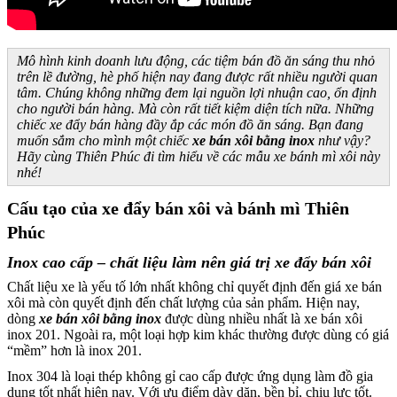
Mô hình kinh doanh lưu động, các tiệm bán đồ ăn sáng thu nhỏ
trên lề đường, hè phố hiện nay đang được rất nhiều người quan
tâm. Chúng không những đem lại nguồn lợi nhuận cao, ổn định
cho người bán hàng. Mà còn rất tiết kiệm diện tích nữa. Những
chiếc xe đẩy bán hàng đầy ắp các món đồ ăn sáng. Bạn đang
muốn sắm cho mình một chiếc
xe bán xôi bằng inox
như vậy?
Hãy cùng Thiên Phúc đi tìm hiểu về các mẫu xe bánh mì xôi này
nhé!
Cấu tạo của xe đẩy bán xôi và bánh mì Thiên
Phúc
Inox cao cấp – chất liệu làm nên giá trị xe đẩy bán xôi
Chất liệu xe là yếu tố lớn nhất không chỉ quyết định đến giá xe bán
xôi mà còn quyết định đến chất lượng của sản phẩm. Hiện nay,
dòng
xe bán xôi bằng inox
được dùng nhiều nhất là xe bán xôi
inox 201. Ngoài ra, một loại hợp kim khác thường được dùng có giá
“mềm” hơn là inox 201.
Inox 304 là loại thép không gỉ cao cấp được ứng dụng làm đồ gia
dụng tốt nhất hiện nay. Với ưu điểm dày dặn, bền bỉ, chịu lực tốt.