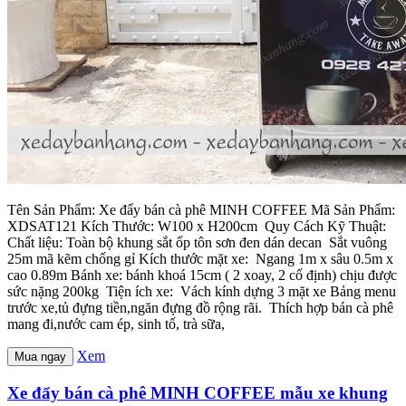
Tên Sản Phẩm: Xe đẩy bán cà phê MINH COFFEE Mã Sản Phẩm:
XDSAT121 Kích Thước: W100 x H200cm Quy Cách Kỹ Thuật:
Chất liệu: Toàn bộ khung sắt ốp tôn sơn đen dán decan Sắt vuông
25m mã kẽm chống gỉ Kích thước mặt xe: Ngang 1m x sâu 0.5m x
cao 0.89m Bánh xe: bánh khoá 15cm ( 2 xoay, 2 cố định) chịu được
sức nặng 200kg Tiện ích xe: Vách kính dựng 3 mặt xe Bảng menu
trước xe,tủ đựng tiền,ngăn đựng đồ rộng rãi. Thích hợp bán cà phê
mang đi,nước cam ép, sinh tố, trà sữa,
Xem
Mua ngay
Xe đẩy bán cà phê MINH COFFEE mẫu xe khung