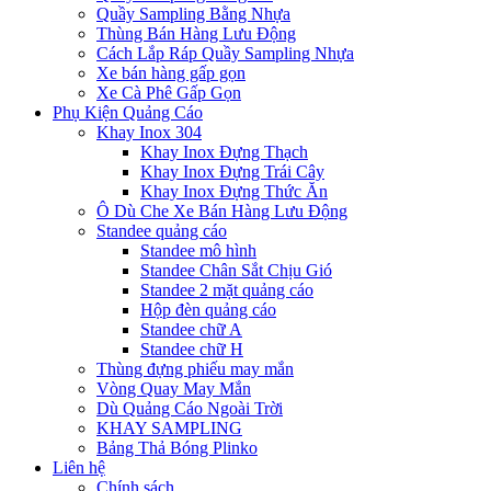
Quầy Sampling Bằng Nhựa
Thùng Bán Hàng Lưu Động
Cách Lắp Ráp Quầy Sampling Nhựa
Xe bán hàng gấp gọn
Xe Cà Phê Gấp Gọn
Phụ Kiện Quảng Cáo
Khay Inox 304
Khay Inox Đựng Thạch
Khay Inox Đựng Trái Cây
Khay Inox Đựng Thức Ăn
Ô Dù Che Xe Bán Hàng Lưu Động
Standee quảng cáo
Standee mô hình
Standee Chân Sắt Chịu Gió
Standee 2 mặt quảng cáo
Hộp đèn quảng cáo
Standee chữ A
Standee chữ H
Thùng đựng phiếu may mắn
Vòng Quay May Mắn
Dù Quảng Cáo Ngoài Trời
KHAY SAMPLING
Bảng Thả Bóng Plinko
Liên hệ
Chính sách