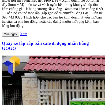
ngoài trời máy Nhật sắc nét 1400 DPI + Xung quanh xe ốp fomat
dày 5mm + Mặt trên xe và vách ngăn bên trong khung sắt ốp tôn
kẽm chống gỉ + Khung xương sắt vuông 14mm mạ kẽm chống rỉ sét
+ Toàn bộ có thể tháo lắp, gấp gọn dễ di chuyển Bảng Giá : Liên hệ
093 443 0323 Thích hợp: cho các bạn trẻ kinh doanh ít vốn mở bán
trà sữa, cà phê lưu động, hoặc các đại lý muốn mở rộng kênh bán
hàng lưu động
Xem
Mua ngay
Quầy xe lắp ráp bán cafe di động nhãn hàng
GOGO