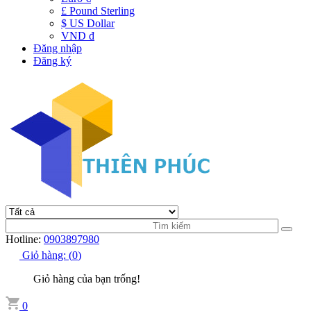
£ Pound Sterling
$ US Dollar
VND đ
Đăng nhập
Đăng ký
Hotline:
0903897980
Giỏ hàng:
(
0
)
Giỏ hàng của bạn trống!
0