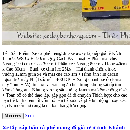
Tên Sản Phẩm: Xe cà phê mang đi take away lắp ráp giá rẻ Kích
Thước: W80 x H190cm Quy Cách Kỹ Thuật: + Phần mái che:
Ngang 100 cm x Cao 30cm + Phần xe : Ngang 80cm x Hông 40cm
x Cao 80cm + Bánh xe chịu lực 25kg + Hai thanh chống inox
vuông 12mm giữa xe và mái che cao 1m + Hình ảnh : In decan
ngoài trời máy Nhật sắc nét 1400 DPI + Xung quanh xe ốp fomat
dày 5mm + Mặt trên xe và vách ngăn bên trong khung sắt ốp tôn
kẽm chống gỉ + Khung xương sắt vuông 14mm mạ kẽm chống rỉ sét
+ Toàn bộ có thể tháo lắp, gấp gọn dễ di chuyển Thích hợp: cho các
bạn trẻ kinh doanh ít vốn mở bán trà sữa, cà phê lưu động, hoặc các
đại lý muốn mở rộng kênh bán hàng lưu động
Xem
Mua ngay
Xe lắp ráp bán cà phê mang đi giá rẻ ở tỉnh Khánh