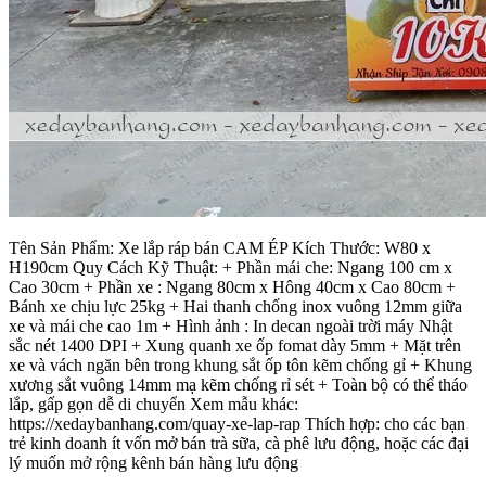
Tên Sản Phẩm: Xe lắp ráp bán CAM ÉP Kích Thước: W80 x
H190cm Quy Cách Kỹ Thuật: + Phần mái che: Ngang 100 cm x
Cao 30cm + Phần xe : Ngang 80cm x Hông 40cm x Cao 80cm +
Bánh xe chịu lực 25kg + Hai thanh chống inox vuông 12mm giữa
xe và mái che cao 1m + Hình ảnh : In decan ngoài trời máy Nhật
sắc nét 1400 DPI + Xung quanh xe ốp fomat dày 5mm + Mặt trên
xe và vách ngăn bên trong khung sắt ốp tôn kẽm chống gỉ + Khung
xương sắt vuông 14mm mạ kẽm chống rỉ sét + Toàn bộ có thể tháo
lắp, gấp gọn dễ di chuyển Xem mẫu khác:
https://xedaybanhang.com/quay-xe-lap-rap Thích hợp: cho các bạn
trẻ kinh doanh ít vốn mở bán trà sữa, cà phê lưu động, hoặc các đại
lý muốn mở rộng kênh bán hàng lưu động