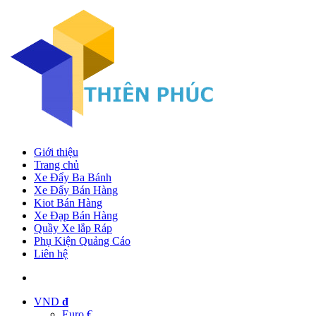
Giới thiệu
Trang chủ
Xe Đẩy Ba Bánh
Xe Đẩy Bán Hàng
Kiot Bán Hàng
Xe Đạp Bán Hàng
Quầy Xe lắp Ráp
Phụ Kiện Quảng Cáo
Liên hệ
VND
đ
Euro €