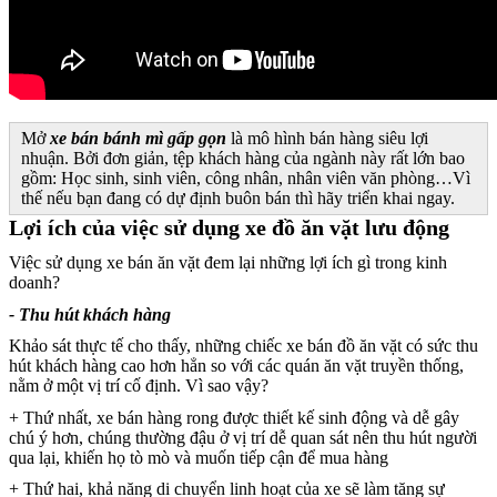
Mở
xe bán bánh mì gấp gọn
là mô hình bán hàng siêu lợi
nhuận. Bởi đơn giản, tệp khách hàng của ngành này rất lớn bao
gồm: Học sinh, sinh viên, công nhân, nhân viên văn phòng…Vì
thế nếu bạn đang có dự định buôn bán thì hãy triển khai ngay.
Lợi ích của việc sử dụng xe đồ ăn vặt lưu động
Việc sử dụng xe bán ăn vặt đem lại những lợi ích gì trong kinh
doanh?
- Thu hút khách hàng
Khảo sát thực tế cho thấy, những chiếc xe bán đồ ăn vặt có sức thu
hút khách hàng cao hơn hẳn so với các quán ăn vặt truyền thống,
nằm ở một vị trí cố định. Vì sao vậy?
+ Thứ nhất, xe bán hàng rong được thiết kế sinh động và dễ gây
chú ý hơn, chúng thường đậu ở vị trí dễ quan sát nên thu hút người
qua lại, khiến họ tò mò và muốn tiếp cận để mua hàng
+ Thứ hai, khả năng di chuyển linh hoạt của xe sẽ làm tăng sự