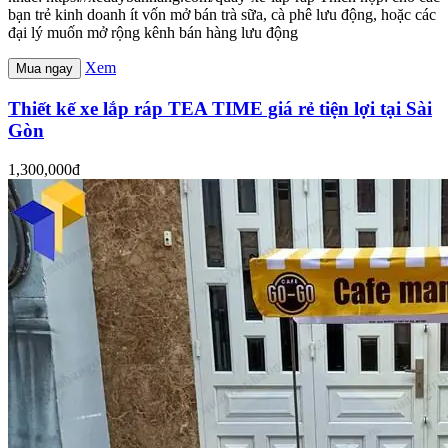
bạn trẻ kinh doanh ít vốn mở bán trà sữa, cà phê lưu động, hoặc các
đại lý muốn mở rộng kênh bán hàng lưu động
Xem
Mua ngay
Thiết kế xe lắp ráp TEA TIME giá rẻ tiện lợi tại Sài
Gòn
1,300,000đ