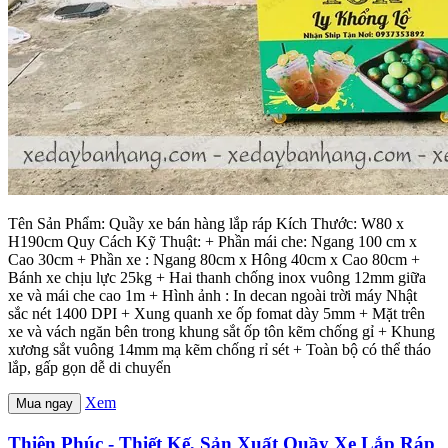
Tên Sản Phẩm: Quầy xe bán hàng lắp ráp Kích Thước: W80 x
H190cm Quy Cách Kỹ Thuật: + Phần mái che: Ngang 100 cm x
Cao 30cm + Phần xe : Ngang 80cm x Hông 40cm x Cao 80cm +
Bánh xe chịu lực 25kg + Hai thanh chống inox vuông 12mm giữa
xe và mái che cao 1m + Hình ảnh : In decan ngoài trời máy Nhật
sắc nét 1400 DPI + Xung quanh xe ốp fomat dày 5mm + Mặt trên
xe và vách ngăn bên trong khung sắt ốp tôn kẽm chống gỉ + Khung
xương sắt vuông 14mm mạ kẽm chống rỉ sét + Toàn bộ có thể tháo
lắp, gấp gọn dễ di chuyển
Xem
Mua ngay
Thiên Phúc - Thiết Kế, Sản Xuất Quầy Xe Lắp Ráp