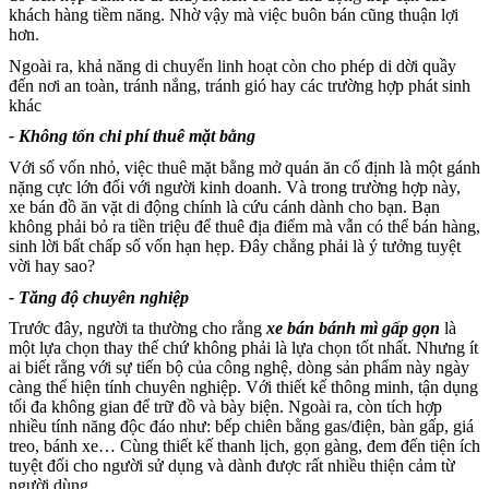
khách hàng tiềm năng. Nhờ vậy mà việc buôn bán cũng thuận lợi
hơn.
Ngoài ra, khả năng di chuyển linh hoạt còn cho phép di dời quầy
đến nơi an toàn, tránh nắng, tránh gió hay các trường hợp phát sinh
khác
- Không tốn chi phí thuê mặt bằng
Với số vốn nhỏ, việc thuê mặt bằng mở quán ăn cố định là một gánh
nặng cực lớn đối với người kinh doanh. Và trong trường hợp này,
xe bán đồ ăn vặt di động chính là cứu cánh dành cho bạn. Bạn
không phải bỏ ra tiền triệu để thuê địa điểm mà vẫn có thể bán hàng,
sinh lời bất chấp số vốn hạn hẹp. Đây chẳng phải là ý tưởng tuyệt
vời hay sao?
- Tăng độ chuyên nghiệp
Trước đây, người ta thường cho rằng
xe bán bánh mì gấp gọn
là
một lựa chọn thay thế chứ không phải là lựa chọn tốt nhất. Nhưng ít
ai biết rằng với sự tiến bộ của công nghệ, dòng sản phẩm này ngày
càng thể hiện tính chuyên nghiệp. Với thiết kế thông minh, tận dụng
tối đa không gian để trữ đồ và bày biện. Ngoài ra, còn tích hợp
nhiều tính năng độc đáo như: bếp chiên bằng gas/điện, bàn gấp, giá
treo, bánh xe… Cùng thiết kế thanh lịch, gọn gàng, đem đến tiện ích
tuyệt đối cho người sử dụng và dành được rất nhiều thiện cảm từ
người dùng.