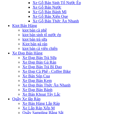
Xe Gỗ Bán Sinh Tố Nước Ép
Xe Gỗ Bán Nước
Xe Gỗ Bán Bánh Mì
Xe Gỗ Bán Xiên Que
Xe Gỗ Bán Thức Ăn Nhanh
Kiot Bán Hàng
kiot bán cà phê
kiot bán sinh tố nước ép
kiot bán trà sữa
Kiot bán gà rán
kiot bán cá viên chiên
Xe Đạp Bán Hàng
Xe Đạp Bán Trà Sữa
Xe Đạp Bán Gà Rán
Xe Đạp Bán Trà Bí Đao
Xe Đạp Cà Phê - Coffee Bike
Xe Bán Súp Cua
Xe Đạp Bán Kem
Xe Đạp Bán Thức Ăn Nhanh
Xe Đạp Bán Bánh
Xe Bán Khoai Tây Lắc
Quầy Xe lắp Ráp
Xe Bán Hàng Lắp Ráp
Xe Lắp Ráp Xếp M
Quầy Sampling Bằng Sắt