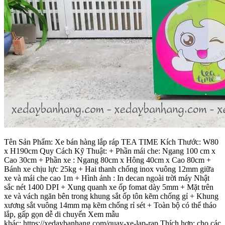
Tên Sản Phẩm: Xe bán hàng lắp ráp TEA TIME Kích Thước: W80
x H190cm Quy Cách Kỹ Thuật: + Phần mái che: Ngang 100 cm x
Cao 30cm + Phần xe : Ngang 80cm x Hông 40cm x Cao 80cm +
Bánh xe chịu lực 25kg + Hai thanh chống inox vuông 12mm giữa
xe và mái che cao 1m + Hình ảnh : In decan ngoài trời máy Nhật
sắc nét 1400 DPI + Xung quanh xe ốp fomat dày 5mm + Mặt trên
xe và vách ngăn bên trong khung sắt ốp tôn kẽm chống gỉ + Khung
xương sắt vuông 14mm mạ kẽm chống rỉ sét + Toàn bộ có thể tháo
lắp, gấp gọn dễ di chuyển Xem mẫu
khác: https://xedaybanhang.com/quay-xe-lap-rap Thích hợp: cho các