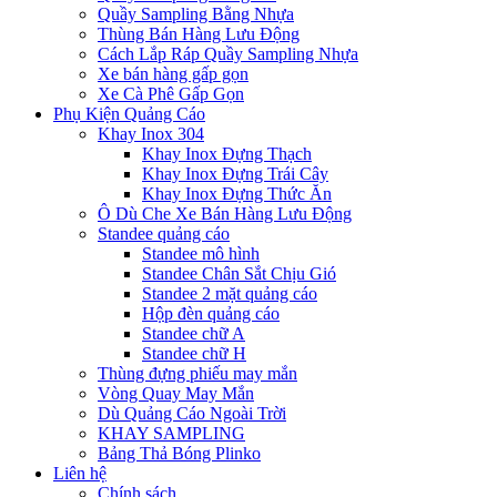
Quầy Sampling Bằng Nhựa
Thùng Bán Hàng Lưu Động
Cách Lắp Ráp Quầy Sampling Nhựa
Xe bán hàng gấp gọn
Xe Cà Phê Gấp Gọn
Phụ Kiện Quảng Cáo
Khay Inox 304
Khay Inox Đựng Thạch
Khay Inox Đựng Trái Cây
Khay Inox Đựng Thức Ăn
Ô Dù Che Xe Bán Hàng Lưu Động
Standee quảng cáo
Standee mô hình
Standee Chân Sắt Chịu Gió
Standee 2 mặt quảng cáo
Hộp đèn quảng cáo
Standee chữ A
Standee chữ H
Thùng đựng phiếu may mắn
Vòng Quay May Mắn
Dù Quảng Cáo Ngoài Trời
KHAY SAMPLING
Bảng Thả Bóng Plinko
Liên hệ
Chính sách