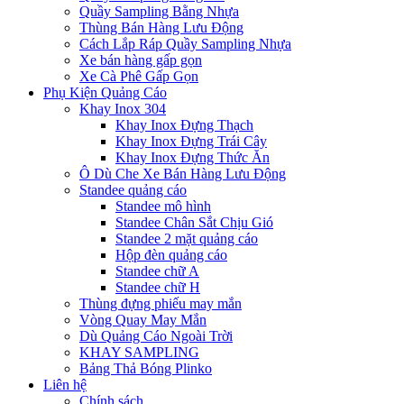
Quầy Sampling Bằng Nhựa
Thùng Bán Hàng Lưu Động
Cách Lắp Ráp Quầy Sampling Nhựa
Xe bán hàng gấp gọn
Xe Cà Phê Gấp Gọn
Phụ Kiện Quảng Cáo
Khay Inox 304
Khay Inox Đựng Thạch
Khay Inox Đựng Trái Cây
Khay Inox Đựng Thức Ăn
Ô Dù Che Xe Bán Hàng Lưu Động
Standee quảng cáo
Standee mô hình
Standee Chân Sắt Chịu Gió
Standee 2 mặt quảng cáo
Hộp đèn quảng cáo
Standee chữ A
Standee chữ H
Thùng đựng phiếu may mắn
Vòng Quay May Mắn
Dù Quảng Cáo Ngoài Trời
KHAY SAMPLING
Bảng Thả Bóng Plinko
Liên hệ
Chính sách