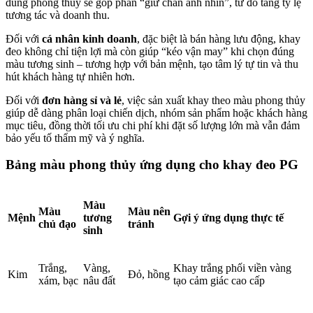
đúng phong thủy sẽ góp phần “giữ chân ánh nhìn”, từ đó tăng tỷ lệ
tương tác và doanh thu.
Đối với
cá nhân kinh doanh
, đặc biệt là bán hàng lưu động, khay
đeo không chỉ tiện lợi mà còn giúp “kéo vận may” khi chọn đúng
màu tương sinh – tương hợp với bản mệnh, tạo tâm lý tự tin và thu
hút khách hàng tự nhiên hơn.
Đối với
đơn hàng sỉ và lẻ
, việc sản xuất khay theo màu phong thủy
giúp dễ dàng phân loại chiến dịch, nhóm sản phẩm hoặc khách hàng
mục tiêu, đồng thời tối ưu chi phí khi đặt số lượng lớn mà vẫn đảm
bảo yếu tố thẩm mỹ và ý nghĩa.
Bảng màu phong thủy ứng dụng cho khay đeo PG
Màu
Màu
Màu nên
Mệnh
tương
Gợi ý ứng dụng thực tế
chủ đạo
tránh
sinh
Trắng,
Vàng,
Khay trắng phối viền vàng
Kim
Đỏ, hồng
xám, bạc
nâu đất
tạo cảm giác cao cấp