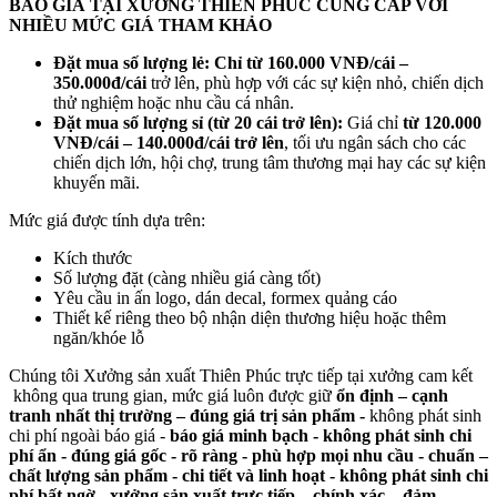
BÁO GIÁ TẠI XƯỞNG THIÊN PHÚC CUNG CẤP VỚI
NHIỀU MỨC GIÁ THAM KHẢO
Đặt mua số lượng lẻ:
Chỉ từ 160.000 VNĐ/cái –
350.000đ/cái
trở lên, phù hợp với các sự kiện nhỏ, chiến dịch
thử nghiệm hoặc nhu cầu cá nhân.
Đặt mua số lượng sỉ (từ 20 cái trở lên):
Giá chỉ
từ 120.000
VNĐ/cái – 140.000đ/cái trở lên
, tối ưu ngân sách cho các
chiến dịch lớn, hội chợ, trung tâm thương mại hay các sự kiện
khuyến mãi.
Mức giá được tính dựa trên:
Kích thước
Số lượng đặt (càng nhiều giá càng tốt)
Yêu cầu in ấn logo, dán decal, formex quảng cáo
Thiết kế riêng theo bộ nhận diện thương hiệu hoặc thêm
ngăn/khóe lỗ
Chúng tôi Xưởng sản xuất Thiên Phúc trực tiếp tại xưởng cam kết
không qua trung gian, mức giá luôn được giữ
ổn định – cạnh
tranh nhất thị trường – đúng giá trị sản phẩm -
không phát sinh
chi phí ngoài báo giá -
báo giá minh bạch - không phát sinh chi
phí ẩn - đúng giá gốc - rõ ràng -
phù hợp mọi nhu cầu - chuẩn –
chất lượng sản phẩm - chi tiết và linh hoạt - không phát sinh chi
phí bất ngờ - xưởng sản xuất trực tiếp – chính xác – đảm