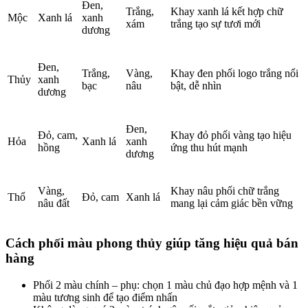
Đen,
Trắng,
Khay xanh lá kết hợp chữ
Mộc
Xanh lá
xanh
xám
trắng tạo sự tươi mới
dương
Đen,
Trắng,
Vàng,
Khay đen phối logo trắng nổi
Thủy
xanh
bạc
nâu
bật, dễ nhìn
dương
Đen,
Đỏ, cam,
Khay đỏ phối vàng tạo hiệu
Hỏa
Xanh lá
xanh
hồng
ứng thu hút mạnh
dương
Vàng,
Khay nâu phối chữ trắng
Thổ
Đỏ, cam
Xanh lá
nâu đất
mang lại cảm giác bền vững
Cách phối màu phong thủy giúp tăng hiệu quả bán
hàng
Phối 2 màu chính – phụ: chọn 1 màu chủ đạo hợp mệnh và 1
màu tương sinh để tạo điểm nhấn