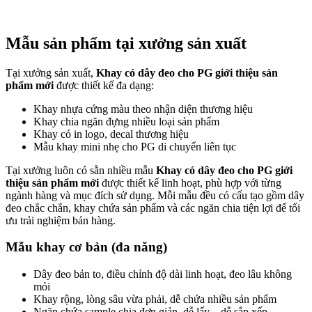
Mẫu sản phẩm tại xưởng sản xuất
Tại xưởng sản xuất,
Khay có dây đeo cho PG giới thiệu sản
phẩm mới
được thiết kế đa dạng:
Khay nhựa cứng màu theo nhận diện thương hiệu
Khay chia ngăn đựng nhiều loại sản phẩm
Khay có in logo, decal thương hiệu
Mẫu khay mini nhẹ cho PG di chuyển liên tục
Tại xưởng luôn có sẵn nhiều mẫu
Khay có dây đeo cho PG giới
thiệu sản phẩm mới
được thiết kế linh hoạt, phù hợp với từng
ngành hàng và mục đích sử dụng. Mỗi mẫu đều có cấu tạo gồm dây
đeo chắc chắn, khay chứa sản phẩm và các ngăn chia tiện lợi để tối
ưu trải nghiệm bán hàng.
Mẫu khay cơ bản (đa năng)
Dây đeo bản to, điều chỉnh độ dài linh hoạt, đeo lâu không
mỏi
Khay rộng, lòng sâu vừa phải, dễ chứa nhiều sản phẩm
Ngăn chứa sample chia đơn giản, dễ lấy – dễ sắp xếp