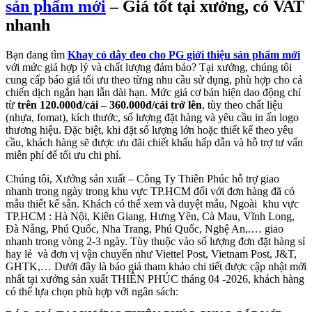
sản phẩm mới
– Giá tốt tại xưởng, có VAT
nhanh
Bạn đang tìm
Khay có dây đeo cho PG giới thiệu sản phẩm mới
với mức giá hợp lý và chất lượng đảm bảo? Tại xưởng, chúng tôi
cung cấp báo giá tối ưu theo từng nhu cầu sử dụng, phù hợp cho cả
chiến dịch ngắn hạn lẫn dài hạn. Mức giá cơ bản hiện dao động chỉ
từ
trên 120.000đ/cái – 360.000đ/cái trở lên
, tùy theo chất liệu
(nhựa, fomat), kích thước, số lượng đặt hàng và yêu cầu in ấn logo
thương hiệu. Đặc biệt, khi đặt số lượng lớn hoặc thiết kế theo yêu
cầu, khách hàng sẽ được ưu đãi chiết khấu hấp dẫn và hỗ trợ tư vấn
miễn phí để tối ưu chi phí.
Chúng tôi, Xưởng sản xuất – Công Ty Thiên Phúc hỗ trợ giao
nhanh trong ngày trong khu vực TP.HCM đối với đơn hàng đã có
mẫu thiết kế sẵn. Khách có thể xem và duyệt mẫu, Ngoài khu vực
TP.HCM : Hà Nội, Kiên Giang, Hưng Yên, Cà Mau, Vĩnh Long,
Đà Nẵng, Phú Quốc, Nha Trang, Phú Quốc, Nghệ An,.… giao
nhanh trong vòng 2-3 ngày. Tùy thuộc vào số lượng đơn đặt hàng sỉ
hay lẻ và đơn vị vận chuyển như Viettel Post, Vietnam Post, J&T,
GHTK,… Dưới đây là báo giá tham khảo chi tiết được cập nhật mới
nhất tại xưởng sản xuất THIÊN PHÚC tháng 04 -2026, khách hàng
có thể lựa chọn phù hợp với ngân sách: