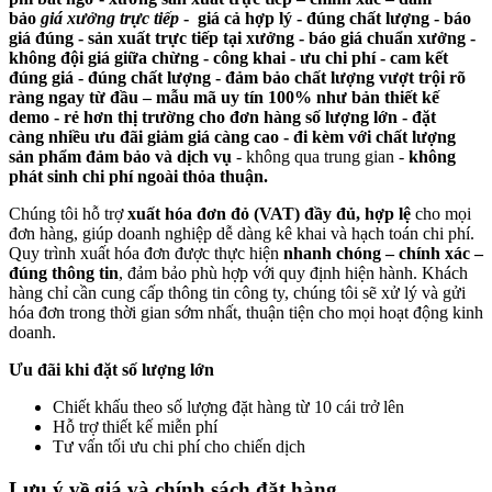
bảo
giá xưởng trực tiếp
- giá cả hợp lý - đúng chất lượng - báo
giá đúng -
sản xuất trực tiếp tại xưởng - báo giá chuẩn xưởng -
không đội giá giữa chừng - công khai - ưu chi phí - cam kết
đúng giá - đúng chất lượng - đảm bảo chất lượng vượt trội rõ
ràng ngay từ đầu – mẫu mã uy tín 100% như bản thiết kế
demo - rẻ hơn thị trường cho đơn hàng số lượng lớn - đặt
càng nhiều ưu đãi giảm giá càng cao - đi kèm với chất lượng
sản phẩm đảm bảo và dịch vụ
- không qua trung gian -
không
phát sinh chi phí ngoài thỏa thuận.
Chúng tôi hỗ trợ
xuất hóa đơn đỏ (VAT) đầy đủ, hợp lệ
cho mọi
đơn hàng, giúp doanh nghiệp dễ dàng kê khai và hạch toán chi phí.
Quy trình xuất hóa đơn được thực hiện
nhanh chóng – chính xác –
đúng thông tin
, đảm bảo phù hợp với quy định hiện hành. Khách
hàng chỉ cần cung cấp thông tin công ty, chúng tôi sẽ xử lý và gửi
hóa đơn trong thời gian sớm nhất, thuận tiện cho mọi hoạt động kinh
doanh.
Ưu đãi khi đặt số lượng lớn
Chiết khấu theo số lượng đặt hàng từ 10 cái trở lên
Hỗ trợ thiết kế miễn phí
Tư vấn tối ưu chi phí cho chiến dịch
Lưu ý về giá và chính sách đặt hàng