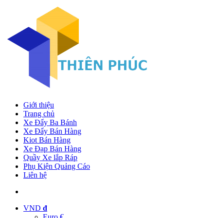
Giới thiệu
Trang chủ
Xe Đẩy Ba Bánh
Xe Đẩy Bán Hàng
Kiot Bán Hàng
Xe Đạp Bán Hàng
Quầy Xe lắp Ráp
Phụ Kiện Quảng Cáo
Liên hệ
VND
đ
Euro €