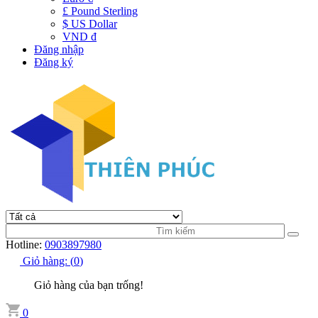
£ Pound Sterling
$ US Dollar
VND đ
Đăng nhập
Đăng ký
Hotline:
0903897980
Giỏ hàng:
(
0
)
Giỏ hàng của bạn trống!
0