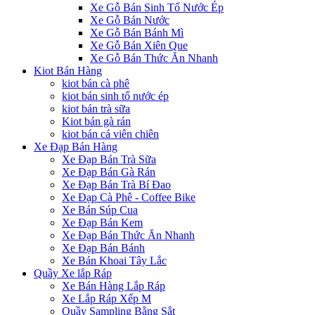
Xe Gỗ Bán Sinh Tố Nước Ép
Xe Gỗ Bán Nước
Xe Gỗ Bán Bánh Mì
Xe Gỗ Bán Xiên Que
Xe Gỗ Bán Thức Ăn Nhanh
Kiot Bán Hàng
kiot bán cà phê
kiot bán sinh tố nước ép
kiot bán trà sữa
Kiot bán gà rán
kiot bán cá viên chiên
Xe Đạp Bán Hàng
Xe Đạp Bán Trà Sữa
Xe Đạp Bán Gà Rán
Xe Đạp Bán Trà Bí Đao
Xe Đạp Cà Phê - Coffee Bike
Xe Bán Súp Cua
Xe Đạp Bán Kem
Xe Đạp Bán Thức Ăn Nhanh
Xe Đạp Bán Bánh
Xe Bán Khoai Tây Lắc
Quầy Xe lắp Ráp
Xe Bán Hàng Lắp Ráp
Xe Lắp Ráp Xếp M
Quầy Sampling Bằng Sắt