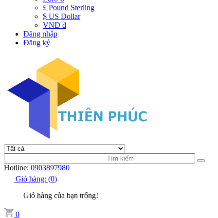
£ Pound Sterling
$ US Dollar
VND đ
Đăng nhập
Đăng ký
Hotline:
0903897980
Giỏ hàng:
(
0
)
Giỏ hàng của bạn trống!
0