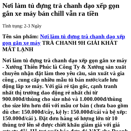
Nơi làm tủ đựng trà chanh dạo xếp gọn
gắn xe máy bán chill vẫn ra tiền
Tình trạng:
2-3 Ngày
Tên sản phẩm:
Nơi làm tủ đựng trà chanh dạo xếp
gọn gắn xe máy
TRÀ CHANH 9H GIẢI KHÁT
MÁT LẠNH
Nơi làm tủ đựng trà chanh dạo xếp gọn gắn xe máy
- Xưởng Thiên Phúc là Công Ty & Xưởng sản xuất
chuyên nhận đặt làm theo yêu cầu, sản xuất và gia
công , cung cấp nhiều mẫu tủ bán nước/cafe lưu
động lắp xe máy. Với giá rẻ tận gốc, cạnh tranh
nhất thị trường dao động rẻ nhất chỉ từ
900.000đ/thùng cho size nhỏ và 1.000.000đ/thùng
cho size lớn hơn đối với mẫu cơ bản ( chưa bao gồm
dù che: 150.000đ/cây, kệ ly: 150.000đ/cái và bệ xếp:
150.000đ/cái ). Đặt đơn hàng số lượng lớn từ 10
thùng trở lên sẽ được chiết khấu giảm giá với giá