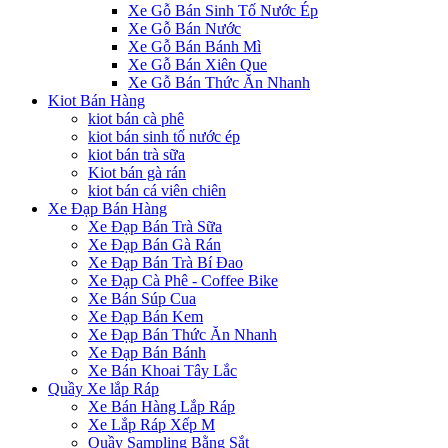
Xe Gỗ Bán Sinh Tố Nước Ép
Xe Gỗ Bán Nước
Xe Gỗ Bán Bánh Mì
Xe Gỗ Bán Xiên Que
Xe Gỗ Bán Thức Ăn Nhanh
Kiot Bán Hàng
kiot bán cà phê
kiot bán sinh tố nước ép
kiot bán trà sữa
Kiot bán gà rán
kiot bán cá viên chiên
Xe Đạp Bán Hàng
Xe Đạp Bán Trà Sữa
Xe Đạp Bán Gà Rán
Xe Đạp Bán Trà Bí Đao
Xe Đạp Cà Phê - Coffee Bike
Xe Bán Súp Cua
Xe Đạp Bán Kem
Xe Đạp Bán Thức Ăn Nhanh
Xe Đạp Bán Bánh
Xe Bán Khoai Tây Lắc
Quầy Xe lắp Ráp
Xe Bán Hàng Lắp Ráp
Xe Lắp Ráp Xếp M
Quầy Sampling Bằng Sắt