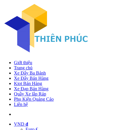
Giới thiệu
Trang chủ
Xe Đẩy Ba Bánh
Xe Đẩy Bán Hàng
Kiot Bán Hàng
Xe Đạp Bán Hàng
Quầy Xe lắp Ráp
Phụ Kiện Quảng Cáo
Liên hệ
VND
đ
Euro €