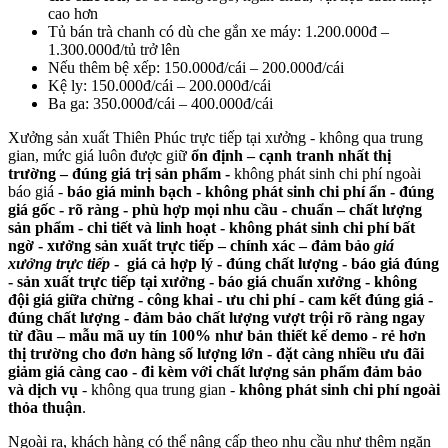
cao hơn
Tủ bán trà chanh có dù che gắn xe máy: 1.200.000đ –
1.300.000đ/tủ trở lên
Nếu thêm bệ xếp: 150.000đ/cái – 200.000đ/cái
Kệ ly: 150.000đ/cái – 200.000đ/cái
Ba ga: 350.000đ/cái – 400.000đ/cái
Xưởng sản xuất Thiên Phúc trực tiếp tại xưởng - không qua trung
gian, mức giá luôn được giữ
ổn định – cạnh tranh nhất thị
trường – đúng giá trị sản phẩm -
không phát sinh chi phí ngoài
báo giá -
báo giá minh bạch - không phát sinh chi phí ẩn - đúng
giá gốc - rõ ràng -
phù hợp mọi nhu cầu - chuẩn – chất lượng
sản phẩm - chi tiết và linh hoạt - không phát sinh chi phí bất
ngờ - xưởng sản xuất trực tiếp – chính xác – đảm bảo
giá
xưởng trực tiếp
- giá cả hợp lý - đúng chất lượng - báo giá đúng
-
sản xuất trực tiếp tại xưởng - báo giá chuẩn xưởng - không
đội giá giữa chừng - công khai - ưu chi phí - cam kết đúng giá -
đúng chất lượng - đảm bảo chất lượng vượt trội rõ ràng ngay
từ đầu – mẫu mã uy tín 100% như bản thiết kế demo - rẻ hơn
thị trường cho đơn hàng số lượng lớn - đặt càng nhiều ưu đãi
giảm giá càng cao - đi kèm với chất lượng sản phẩm đảm bảo
và dịch vụ
- không qua trung gian -
không phát sinh chi phí ngoài
thỏa thuận
.
Ngoài ra, khách hàng có thể nâng cấp theo nhu cầu như thêm ngăn