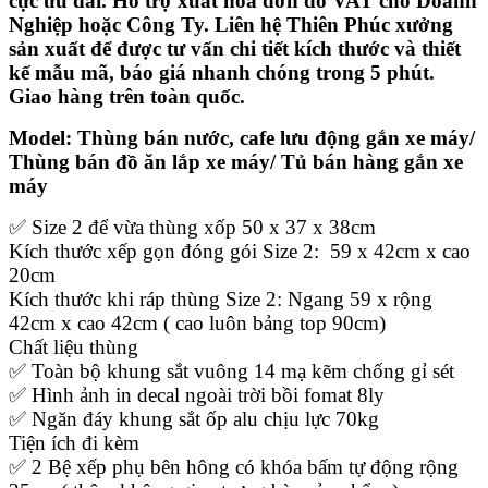
cực ưu đãi. Hỗ trợ xuất hóa đơn đỏ VAT cho Doanh
Nghiệp hoặc Công Ty. Liên hệ Thiên Phúc xưởng
sản xuất để được tư vấn chi tiết kích thước và thiết
kế mẫu mã, báo giá nhanh chóng trong 5 phút.
Giao hàng trên toàn quốc.
Model: Thùng bán nước, cafe lưu động gắn xe máy/
Thùng bán đồ ăn lắp xe máy/ Tủ bán hàng gắn xe
máy
✅ Size 2 để vừa thùng xốp 50 x 37 x 38cm
Kích thước xếp gọn đóng gói Size 2: 59 x 42cm x cao
20cm
Kích thước khi ráp thùng Size 2: Ngang 59 x rộng
42cm x cao 42cm ( cao luôn bảng top 90cm)
Chất liệu thùng
✅ Toàn bộ khung sắt vuông 14 mạ kẽm chống gỉ sét
✅ Hình ảnh in decal ngoài trời bồi fomat 8ly
✅ Ngăn đáy khung sắt ốp alu chịu lực 70kg
Tiện ích đi kèm
✅ 2 Bệ xếp phụ bên hông có khóa bấm tự động rộng