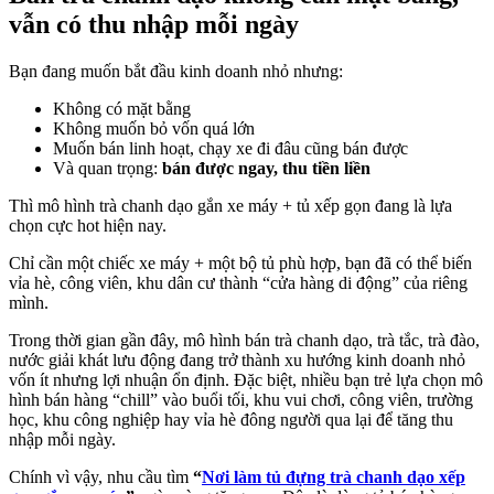
vẫn có thu nhập mỗi ngày
Bạn đang muốn bắt đầu kinh doanh nhỏ nhưng:
Không có mặt bằng
Không muốn bỏ vốn quá lớn
Muốn bán linh hoạt, chạy xe đi đâu cũng bán được
Và quan trọng:
bán được ngay, thu tiền liền
Thì mô hình trà chanh dạo gắn xe máy + tủ xếp gọn đang là lựa
chọn cực hot hiện nay.
Chỉ cần một chiếc xe máy + một bộ tủ phù hợp, bạn đã có thể biến
vỉa hè, công viên, khu dân cư thành “cửa hàng di động” của riêng
mình.
Trong thời gian gần đây, mô hình bán trà chanh dạo, trà tắc, trà đào,
nước giải khát lưu động đang trở thành xu hướng kinh doanh nhỏ
vốn ít nhưng lợi nhuận ổn định. Đặc biệt, nhiều bạn trẻ lựa chọn mô
hình bán hàng “chill” vào buổi tối, khu vui chơi, công viên, trường
học, khu công nghiệp hay vỉa hè đông người qua lại để tăng thu
nhập mỗi ngày.
Chính vì vậy, nhu cầu tìm
“
Nơi làm tủ đựng trà chanh dạo xếp