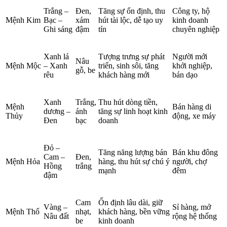
Trắng –
Đen,
Tăng sự ổn định, thu
Công ty, hộ
Mệnh Kim
Bạc –
xám
hút tài lộc, dễ tạo uy
kinh doanh
Ghi sáng
đậm
tín
chuyên nghiệp
Xanh lá
Tượng trưng sự phát
Người mới
Nâu
Mệnh Mộc
– Xanh
triển, sinh sôi, tăng
khởi nghiệp,
gỗ, be
rêu
khách hàng mới
bán dạo
Xanh
Trắng,
Thu hút dòng tiền,
Mệnh
Bán hàng di
dương –
ánh
tăng sự linh hoạt kinh
Thủy
động, xe máy
Đen
bạc
doanh
Đỏ –
Tăng năng lượng bán
Bán khu đông
Cam –
Đen,
Mệnh Hỏa
hàng, thu hút sự chú ý
người, chợ
Hồng
trắng
mạnh
đêm
đậm
Cam
Ổn định lâu dài, giữ
Vàng –
Sỉ hàng, mở
Mệnh Thổ
nhạt,
khách hàng, bền vững
Nâu đất
rộng hệ thống
be
kinh doanh