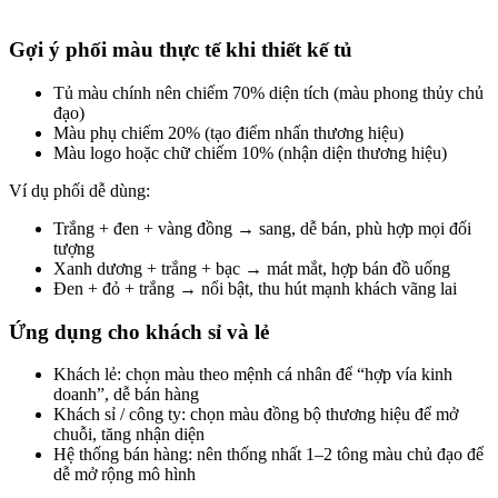
Gợi ý phối màu thực tế khi thiết kế tủ
Tủ màu chính nên chiếm 70% diện tích (màu phong thủy chủ
đạo)
Màu phụ chiếm 20% (tạo điểm nhấn thương hiệu)
Màu logo hoặc chữ chiếm 10% (nhận diện thương hiệu)
Ví dụ phối dễ dùng:
Trắng + đen + vàng đồng → sang, dễ bán, phù hợp mọi đối
tượng
Xanh dương + trắng + bạc → mát mắt, hợp bán đồ uống
Đen + đỏ + trắng → nổi bật, thu hút mạnh khách vãng lai
Ứng dụng cho khách sỉ và lẻ
Khách lẻ: chọn màu theo mệnh cá nhân để “hợp vía kinh
doanh”, dễ bán hàng
Khách sỉ / công ty: chọn màu đồng bộ thương hiệu để mở
chuỗi, tăng nhận diện
Hệ thống bán hàng: nên thống nhất 1–2 tông màu chủ đạo để
dễ mở rộng mô hình