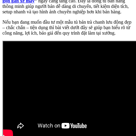
gọn gắn xe máy
”
ngày càng tăng cao. Đây là dòng tủ bán hàng
thông minh giúp người bán dễ dàng di chuyển, tiết kiệm diện tích,
setup nhanh và tạo hình ảnh chuyên nghiệp hơn khi bán hàng.
Nếu bạn đang muốn đầu tư một mẫu tủ bán trà chanh lưu động đẹp
– chắc chắn – tiện dụng thì bài viết dưới đây sẽ giúp bạn hiểu rõ từ
công năng, lợi ích, báo giá đến quy trình đặt làm tại xưởng.