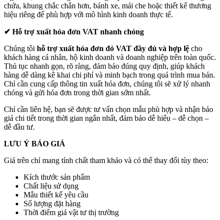
chứa, khung chắc chắn hơn, bánh xe, mái che hoặc thiết kế thương
hiệu riêng để phù hợp với mô hình kinh doanh thực tế.
✔
Hỗ trợ xuất hóa đơn VAT nhanh chóng
Chúng tôi
hỗ trợ xuất hóa đơn đỏ VAT đầy đủ và hợp lệ
cho
khách hàng cá nhân, hộ kinh doanh và doanh nghiệp trên toàn quốc.
Thủ tục nhanh gọn, rõ ràng, đảm bảo đúng quy định, giúp khách
hàng dễ dàng kê khai chi phí và minh bạch trong quá trình mua bán.
Chỉ cần cung cấp thông tin xuất hóa đơn, chúng tôi sẽ xử lý nhanh
chóng và gửi hóa đơn trong thời gian sớm nhất.
Chỉ cần liên hệ, bạn sẽ được tư vấn chọn mẫu phù hợp và nhận báo
giá chi tiết trong thời gian ngắn nhất, đảm bảo dễ hiểu – dễ chọn –
dễ đầu tư.
LƯU Ý BÁO GIÁ
Giá trên chỉ mang tính chất tham khảo và có thể thay đổi tùy theo:
Kích thước sản phẩm
Chất liệu sử dụng
Mẫu thiết kế yêu cầu
Số lượng đặt hàng
Thời điểm giá vật tư thị trường