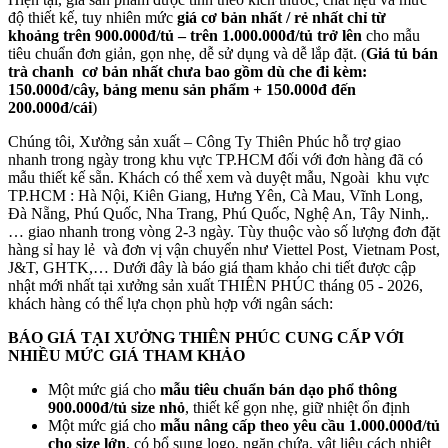
độ thiết kế, tuy nhiên mức
giá cơ bản nhất / rẻ nhất chỉ từ
khoảng trên 900.000đ/tủ – trên 1.000.000đ/tủ trở lên
cho mẫu
tiêu chuẩn đơn giản, gọn nhẹ, dễ sử dụng và dễ lắp đặt. (
Giá tủ bán
trà chanh cơ bản nhất chưa bao gồm dù che đi kèm:
150.000đ/cây, bảng menu sản phẩm + 150.000đ đến
200.000đ/cái
)
Chúng tôi, Xưởng sản xuất – Công Ty Thiên Phúc hỗ trợ giao
nhanh trong ngày trong khu vực TP.HCM đối với đơn hàng đã có
mẫu thiết kế sẵn. Khách có thể xem và duyệt mẫu, Ngoài khu vực
TP.HCM : Hà Nội, Kiên Giang, Hưng Yên, Cà Mau, Vĩnh Long,
Đà Nẵng, Phú Quốc, Nha Trang, Phú Quốc, Nghệ An, Tây Ninh,.
… giao nhanh trong vòng 2-3 ngày. Tùy thuộc vào số lượng đơn đặt
hàng sỉ hay lẻ và đơn vị vận chuyển như Viettel Post, Vietnam Post,
J&T, GHTK,… Dưới đây là báo giá tham khảo chi tiết được cập
nhật mới nhất tại xưởng sản xuất THIÊN PHÚC tháng 05 - 2026,
khách hàng có thể lựa chọn phù hợp với ngân sách:
BÁO GIÁ TẠI XƯỞNG THIÊN PHÚC CUNG CẤP VỚI
NHIỀU MỨC GIÁ THAM KHẢO
Một mức giá cho
mẫu tiêu chuẩn bán dạo phổ thông
900.000đ/tủ size nhỏ
, thiết kế gọn nhẹ, giữ nhiệt ổn định
Một mức giá cho
mẫu nâng cấp theo yêu cầu 1.000.000đ/tủ
cho size lớn
, có bổ sung logo, ngăn chứa, vật liệu cách nhiệt