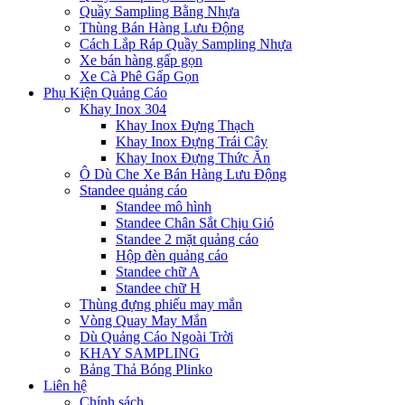
Quầy Sampling Bằng Nhựa
Thùng Bán Hàng Lưu Động
Cách Lắp Ráp Quầy Sampling Nhựa
Xe bán hàng gấp gọn
Xe Cà Phê Gấp Gọn
Phụ Kiện Quảng Cáo
Khay Inox 304
Khay Inox Đựng Thạch
Khay Inox Đựng Trái Cây
Khay Inox Đựng Thức Ăn
Ô Dù Che Xe Bán Hàng Lưu Động
Standee quảng cáo
Standee mô hình
Standee Chân Sắt Chịu Gió
Standee 2 mặt quảng cáo
Hộp đèn quảng cáo
Standee chữ A
Standee chữ H
Thùng đựng phiếu may mắn
Vòng Quay May Mắn
Dù Quảng Cáo Ngoài Trời
KHAY SAMPLING
Bảng Thả Bóng Plinko
Liên hệ
Chính sách