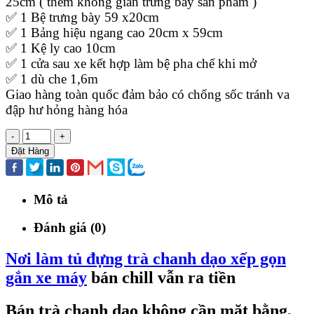
25cm ( thêm không gian trưng bày sản phẩm )
✅ 1 Bệ trưng bày 59 x20cm
✅ 1 Bảng hiệu ngang cao 20cm x 59cm
✅ 1 Kệ ly cao 10cm
✅ 1 cửa sau xe kết hợp làm bệ pha chế khi mở
✅ 1 dù che 1,6m
Giao hàng toàn quốc đảm bảo có chống sốc tránh va
đập hư hỏng hàng hóa
-
+
Đặt Hàng
Mô tả
Đánh giá (0)
Nơi làm tủ đựng trà chanh dạo xếp gọn
gắn xe máy
bán chill vẫn ra tiền
Bán trà chanh dạo không cần mặt bằng,