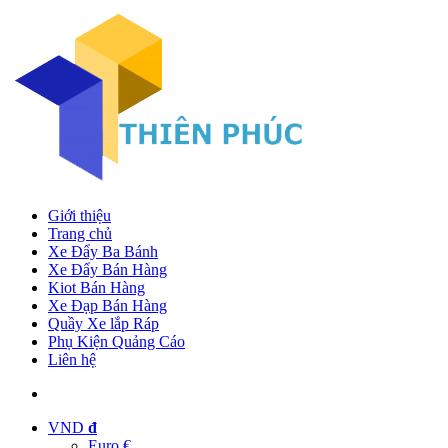
Giới thiệu
Trang chủ
Xe Đẩy Ba Bánh
Xe Đẩy Bán Hàng
Kiot Bán Hàng
Xe Đạp Bán Hàng
Quầy Xe lắp Ráp
Phụ Kiện Quảng Cáo
Liên hệ
VND
đ
Euro €