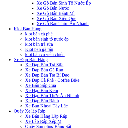
Xe Gỗ Bán Sinh Tố Nước Ép
Xe Gỗ Bán Nước
Xe Gỗ Bán Bánh Mì
Xe Gỗ Bán Xiên Que
Xe Gỗ Bán Thức Ăn Nhanh
Kiot Bán Hàng
kiot bán cà phê
kiot bán sinh tố nước ép
kiot bán trà sữa
Kiot bán gà rán
kiot bán cá viên chiên
Xe Đạp Bán Hàng
Xe Đạp Bán Trà Sữa
Xe Đạp Bán Gà Rán
Xe Đạp Bán Trà Bí Đao
Xe Đạp Cà Phê - Coffee Bike
Xe Bán Súp Cua
Xe Đạp Bán Kem
Xe Đạp Bán Thức Ăn Nhanh
Xe Đạp Bán Bánh
Xe Bán Khoai Tây Lắc
Quầy Xe lắp Ráp
Xe Bán Hàng Lắp Ráp
Xe Lắp Ráp Xếp M
Quầy Sampling Bằng Sắt