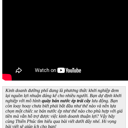
Kinh doanh đường phố đang là phương thức khởi nghiệp đem
lại nguồn lợi nhuận đáng kể cho nhiều người. Bạn dự định khởi
nghiệp với mô hình
quầy bán nước ép trái cây
lưu động. Bạn
còn loay hoay chưa biết phải bắt đầu như thế nào và nên lựa
chọn một chiếc xe bán nước ép như thế nào cho phù hợp với giá
tiền mà vẫn hỗ trợ được việc kinh doanh thuận lợi? Vậy hãy
cùng Thiên Phúc tìm hiểu qua bài viết dưới đây nhé. Hi vọng
bài viết sẽ giúp ích cho bạn!