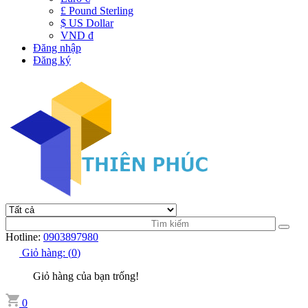
£ Pound Sterling
$ US Dollar
VND đ
Đăng nhập
Đăng ký
Hotline:
0903897980
Giỏ hàng:
(
0
)
Giỏ hàng của bạn trống!
0