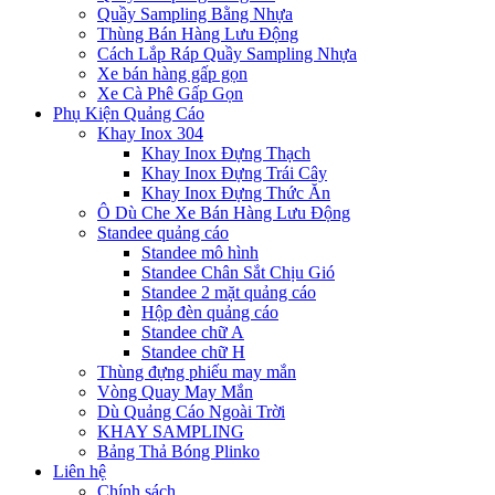
Quầy Sampling Bằng Nhựa
Thùng Bán Hàng Lưu Động
Cách Lắp Ráp Quầy Sampling Nhựa
Xe bán hàng gấp gọn
Xe Cà Phê Gấp Gọn
Phụ Kiện Quảng Cáo
Khay Inox 304
Khay Inox Đựng Thạch
Khay Inox Đựng Trái Cây
Khay Inox Đựng Thức Ăn
Ô Dù Che Xe Bán Hàng Lưu Động
Standee quảng cáo
Standee mô hình
Standee Chân Sắt Chịu Gió
Standee 2 mặt quảng cáo
Hộp đèn quảng cáo
Standee chữ A
Standee chữ H
Thùng đựng phiếu may mắn
Vòng Quay May Mắn
Dù Quảng Cáo Ngoài Trời
KHAY SAMPLING
Bảng Thả Bóng Plinko
Liên hệ
Chính sách