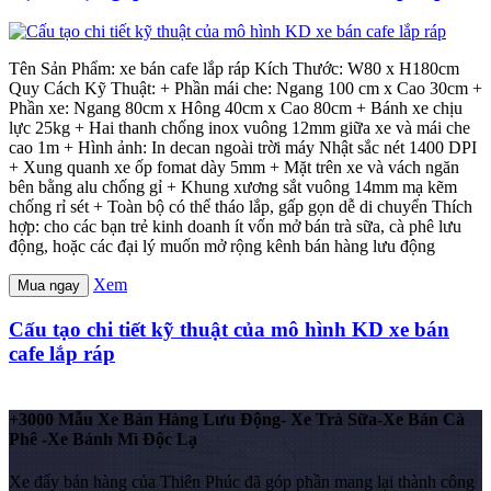
Tên Sản Phẩm: xe bán cafe lắp ráp Kích Thước: W80 x H180cm
Quy Cách Kỹ Thuật: + Phần mái che: Ngang 100 cm x Cao 30cm +
Phần xe: Ngang 80cm x Hông 40cm x Cao 80cm + Bánh xe chịu
lực 25kg + Hai thanh chống inox vuông 12mm giữa xe và mái che
cao 1m + Hình ảnh: In decan ngoài trời máy Nhật sắc nét 1400 DPI
+ Xung quanh xe ốp fomat dày 5mm + Mặt trên xe và vách ngăn
bên bằng alu chống gỉ + Khung xương sắt vuông 14mm mạ kẽm
chống rỉ sét + Toàn bộ có thể tháo lắp, gấp gọn dễ di chuyển Thích
hợp: cho các bạn trẻ kinh doanh ít vốn mở bán trà sữa, cà phê lưu
động, hoặc các đại lý muốn mở rộng kênh bán hàng lưu động
Xem
Mua ngay
Cấu tạo chi tiết kỹ thuật của mô hình KD xe bán
cafe lắp ráp
+3000 Mẫu Xe Bán Hàng Lưu Động- Xe Trà Sữa-Xe Bán Cà
Phê -Xe Bánh Mì Độc Lạ
Xe đẩy bán hàng của Thiên Phúc đã góp phần mang lại thành công