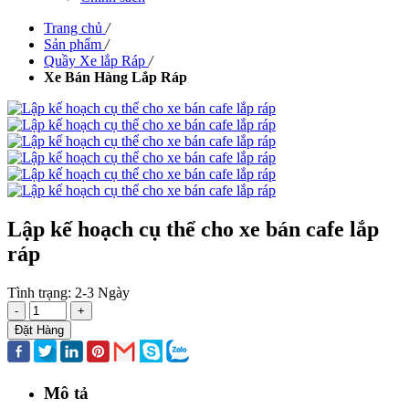
Trang chủ
/
Sản phẩm
/
Quầy Xe lắp Ráp
/
Xe Bán Hàng Lắp Ráp
Lập kế hoạch cụ thể cho xe bán cafe lắp
ráp
Tình trạng:
2-3 Ngày
-
+
Đặt Hàng
Mô tả