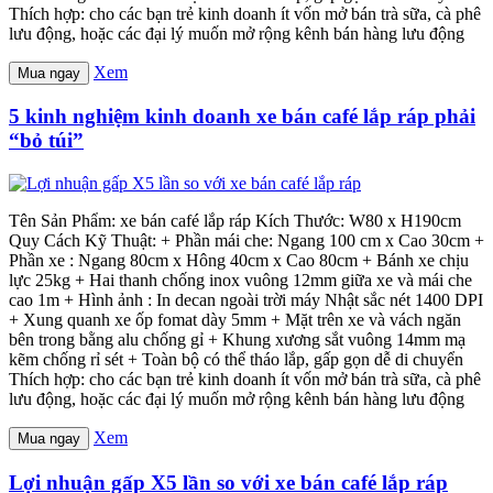
Thích hợp: cho các bạn trẻ kinh doanh ít vốn mở bán trà sữa, cà phê
lưu động, hoặc các đại lý muốn mở rộng kênh bán hàng lưu động
Xem
Mua ngay
5 kinh nghiệm kinh doanh xe bán café lắp ráp phải
“bỏ túi”
Tên Sản Phẩm: xe bán café lắp ráp Kích Thước: W80 x H190cm
Quy Cách Kỹ Thuật: + Phần mái che: Ngang 100 cm x Cao 30cm +
Phần xe : Ngang 80cm x Hông 40cm x Cao 80cm + Bánh xe chịu
lực 25kg + Hai thanh chống inox vuông 12mm giữa xe và mái che
cao 1m + Hình ảnh : In decan ngoài trời máy Nhật sắc nét 1400 DPI
+ Xung quanh xe ốp fomat dày 5mm + Mặt trên xe và vách ngăn
bên trong bằng alu chống gỉ + Khung xương sắt vuông 14mm mạ
kẽm chống rỉ sét + Toàn bộ có thể tháo lắp, gấp gọn dễ di chuyển
Thích hợp: cho các bạn trẻ kinh doanh ít vốn mở bán trà sữa, cà phê
lưu động, hoặc các đại lý muốn mở rộng kênh bán hàng lưu động
Xem
Mua ngay
Lợi nhuận gấp X5 lần so với xe bán café lắp ráp