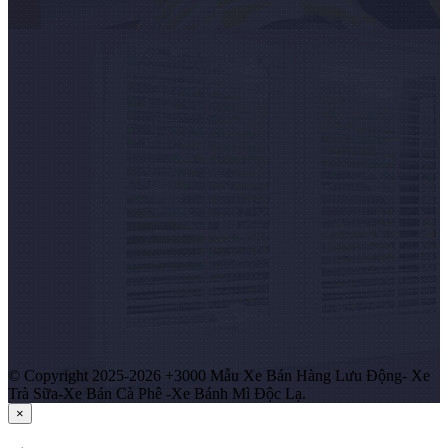
© Copyright 2025-2026 +3000 Mẫu Xe Bán Hàng Lưu Động- Xe
Trà Sữa-Xe Bán Cà Phê -Xe Bánh Mì Độc Lạ.
×