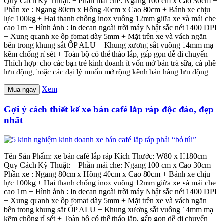
Quy Cách Kỹ Thuật: + Phần mái che: Ngang 100 cm x Cao 30cm +
Phần xe : Ngang 80cm x Hông 40cm x Cao 80cm + Bánh xe chịu
lực 100kg + Hai thanh chống inox vuông 12mm giữa xe và mái che
cao 1m + Hình ảnh : In decan ngoài trời máy Nhật sắc nét 1400 DPI
+ Xung quanh xe ốp fomat dày 5mm + Mặt trên xe và vách ngăn
bên trong khung sắt ỐP ALU + Khung xương sắt vuông 14mm mạ
kẽm chống rỉ sét + Toàn bộ có thể tháo lắp, gấp gọn dễ di chuyển
Thích hợp: cho các bạn trẻ kinh doanh ít vốn mở bán trà sữa, cà phê
lưu động, hoặc các đại lý muốn mở rộng kênh bán hàng lưu động
Xem
Mua ngay
Gợi ý cách thiết kế xe bán café lắp ráp độc đáo, đẹp
nhất
Tên Sản Phẩm: xe bán café lắp ráp Kích Thước: W80 x H180cm
Quy Cách Kỹ Thuật: + Phần mái che: Ngang 100 cm x Cao 30cm +
Phần xe : Ngang 80cm x Hông 40cm x Cao 80cm + Bánh xe chịu
lực 100kg + Hai thanh chống inox vuông 12mm giữa xe và mái che
cao 1m + Hình ảnh : In decan ngoài trời máy Nhật sắc nét 1400 DPI
+ Xung quanh xe ốp fomat dày 5mm + Mặt trên xe và vách ngăn
bên trong khung sắt ỐP ALU + Khung xương sắt vuông 14mm mạ
kẽm chống rỉ sét + Toàn bộ có thể tháo lắp, gấp gọn dễ di chuyển