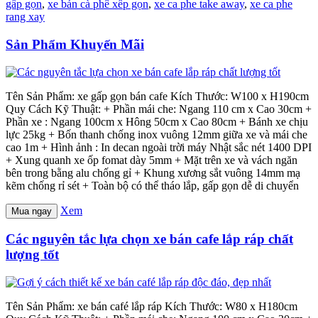
gấp gọn
,
xe bán cà phê xếp gọn
,
xe ca phe take away
,
xe ca phe
rang xay
Sản Phẩm Khuyến Mãi
Tên Sản Phẩm: xe gấp gọn bán cafe Kích Thước: W100 x H190cm
Quy Cách Kỹ Thuật: + Phần mái che: Ngang 110 cm x Cao 30cm +
Phần xe : Ngang 100cm x Hông 50cm x Cao 80cm + Bánh xe chịu
lực 25kg + Bốn thanh chống inox vuông 12mm giữa xe và mái che
cao 1m + Hình ảnh : In decan ngoài trời máy Nhật sắc nét 1400 DPI
+ Xung quanh xe ốp fomat dày 5mm + Mặt trên xe và vách ngăn
bên trong bằng alu chống gỉ + Khung xương sắt vuông 14mm mạ
kẽm chống rỉ sét + Toàn bộ có thể tháo lắp, gấp gọn dễ di chuyển
Xem
Mua ngay
Các nguyên tắc lựa chọn xe bán cafe lắp ráp chất
lượng tốt
Tên Sản Phẩm: xe bán café lắp ráp Kích Thước: W80 x H180cm