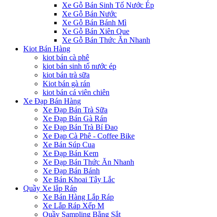
Xe Gỗ Bán Sinh Tố Nước Ép
Xe Gỗ Bán Nước
Xe Gỗ Bán Bánh Mì
Xe Gỗ Bán Xiên Que
Xe Gỗ Bán Thức Ăn Nhanh
Kiot Bán Hàng
kiot bán cà phê
kiot bán sinh tố nước ép
kiot bán trà sữa
Kiot bán gà rán
kiot bán cá viên chiên
Xe Đạp Bán Hàng
Xe Đạp Bán Trà Sữa
Xe Đạp Bán Gà Rán
Xe Đạp Bán Trà Bí Đao
Xe Đạp Cà Phê - Coffee Bike
Xe Bán Súp Cua
Xe Đạp Bán Kem
Xe Đạp Bán Thức Ăn Nhanh
Xe Đạp Bán Bánh
Xe Bán Khoai Tây Lắc
Quầy Xe lắp Ráp
Xe Bán Hàng Lắp Ráp
Xe Lắp Ráp Xếp M
Quầy Sampling Bằng Sắt