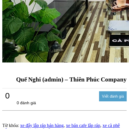
Quế Nghi (admin) – Thiên Phúc Company
0
0 đánh giá
Từ khóa:
xe đẩy lắp ráp bán hàng
,
xe bán cafe lắp ráp
,
xe cà phê