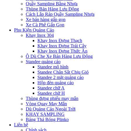
Quầy Sampling Bằng Nhựa
Thùng Bán Hàng Lưu Động
Cách Lắp Ráp Quầy Sampling Nhựa
Xe bán hàng gấp gọn
Xe Cà Phê Gấp Gọn
Phụ Kiện Quảng Cáo
Khay Inox 304
Khay Inox Đựng Thạch
Khay Inox Đựng Trái Cây
Khay Inox Đựng Thức Ăn
Ô Dù Che Xe Bán Hàng Lưu Động
Standee quảng cáo
Standee mô hình
Standee Chân Sắt Chịu Gió
Standee 2 mặt quảng cáo
Hộp đèn quảng cáo
Standee chữ A
Standee chữ H
Thùng đựng phiếu may mắn
Vòng Quay May Mắn
Dù Quảng Cáo Ngoài Trời
KHAY SAMPLING
Bảng Thả Bóng Plinko
Liên hệ
Chính sách