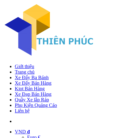
Giới thiệu
Trang chủ
Xe Đẩy Ba Bánh
Xe Đẩy Bán Hàng
Kiot Bán Hàng
Xe Đạp Bán Hàng
Quầy Xe lắp Ráp
Phụ Kiện Quảng Cáo
Liên hệ
VND
đ
Euro €