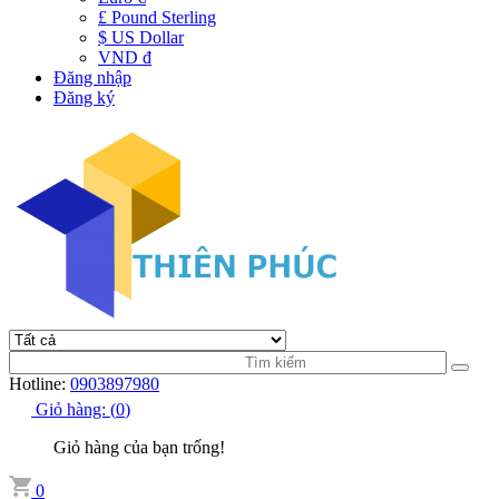
£ Pound Sterling
$ US Dollar
VND đ
Đăng nhập
Đăng ký
Hotline:
0903897980
Giỏ hàng:
(
0
)
Giỏ hàng của bạn trống!
0