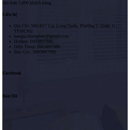
cho hơn 5.000 khách hàng
Liên hệ
Địa Chỉ: 506/49/7 Lạc Long Quân, Phường 5, Quận 11,
TP.HCMz
baogia.thienphuc@gmail.com
Hotline: 0903897980
Điện Thoại: 0903897980
Báo Giá : 0903897980
Facebook
Bản Đồ