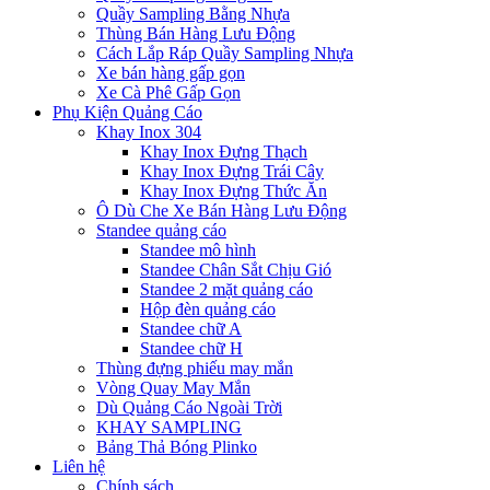
Quầy Sampling Bằng Nhựa
Thùng Bán Hàng Lưu Động
Cách Lắp Ráp Quầy Sampling Nhựa
Xe bán hàng gấp gọn
Xe Cà Phê Gấp Gọn
Phụ Kiện Quảng Cáo
Khay Inox 304
Khay Inox Đựng Thạch
Khay Inox Đựng Trái Cây
Khay Inox Đựng Thức Ăn
Ô Dù Che Xe Bán Hàng Lưu Động
Standee quảng cáo
Standee mô hình
Standee Chân Sắt Chịu Gió
Standee 2 mặt quảng cáo
Hộp đèn quảng cáo
Standee chữ A
Standee chữ H
Thùng đựng phiếu may mắn
Vòng Quay May Mắn
Dù Quảng Cáo Ngoài Trời
KHAY SAMPLING
Bảng Thả Bóng Plinko
Liên hệ
Chính sách