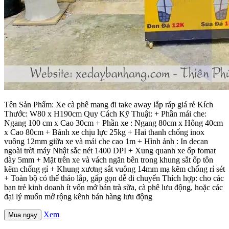
Tên Sản Phẩm: Xe cà phê mang đi take away lắp ráp giá rẻ Kích
Thước: W80 x H190cm Quy Cách Kỹ Thuật: + Phần mái che:
Ngang 100 cm x Cao 30cm + Phần xe : Ngang 80cm x Hông 40cm
x Cao 80cm + Bánh xe chịu lực 25kg + Hai thanh chống inox
vuông 12mm giữa xe và mái che cao 1m + Hình ảnh : In decan
ngoài trời máy Nhật sắc nét 1400 DPI + Xung quanh xe ốp fomat
dày 5mm + Mặt trên xe và vách ngăn bên trong khung sắt ốp tôn
kẽm chống gỉ + Khung xương sắt vuông 14mm mạ kẽm chống rỉ sét
+ Toàn bộ có thể tháo lắp, gấp gọn dễ di chuyển Thích hợp: cho các
bạn trẻ kinh doanh ít vốn mở bán trà sữa, cà phê lưu động, hoặc các
đại lý muốn mở rộng kênh bán hàng lưu động
Xem
Mua ngay