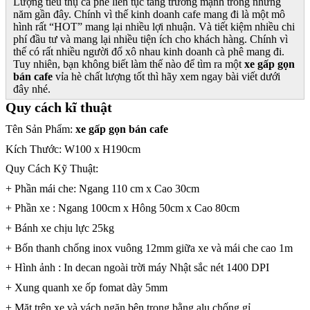
Lượng tiêu thụ cà phê liên tục tăng trưởng mạnh trong những
năm gần đây. Chính vì thế kinh doanh cafe mang đi là một mô
hình rất “HOT” mang lại nhiều lợi nhuận. Và tiết kiệm nhiều chi
phí đầu tư và mang lại nhiều tiện ích cho khách hàng. Chính vì
thế có rất nhiều người đổ xô nhau kinh doanh cà phê mang đi.
Tuy nhiên, bạn không biết làm thế nào để tìm ra một
xe gấp gọn
bán cafe
vỉa hè chất lượng tốt thì hãy xem ngay bài viết dưới
đây nhé.
Quy cách kĩ thuật
Tên Sản Phẩm:
xe gấp gọn bán cafe
Kích Thước: W100 x H190cm
Quy Cách Kỹ Thuật:
+ Phần mái che: Ngang 110 cm x Cao 30cm
+ Phần xe : Ngang 100cm x Hông 50cm x Cao 80cm
+ Bánh xe chịu lực 25kg
+ Bốn thanh chống inox vuông 12mm giữa xe và mái che cao 1m
+ Hình ảnh : In decan ngoài trời máy Nhật sắc nét 1400 DPI
+ Xung quanh xe ốp fomat dày 5mm
+ Mặt trên xe và vách ngăn bên trong bằng alu chống gỉ