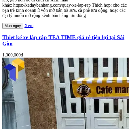
khác: https://xedaybanhang.com/quay-xe-lap-rap Thích hợp: cho các
bạn trẻ kinh doanh ít vốn mở bán trà sữa, cà phê lưu động, hoặc các
đại lý muốn mở rộng kênh bán hàng lưu động
Xem
Mua ngay
Thiết kế xe lắp ráp TEA TIME giá rẻ tiện lợi tại Sài
Gòn
1,300,000đ