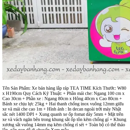
Tên Sản Phẩm: Xe bán hàng lắp ráp TEA TIME Kích Thước: W80
x H190cm Quy Cách Kỹ Thuật: + Phần mái che: Ngang 100 cm x
Cao 30cm + Phần xe : Ngang 80cm x Hông 40cm x Cao 80cm +
Bánh xe chịu lực 25kg + Hai thanh chống inox vuông 12mm giữa
xe và mái che cao 1m + Hình ảnh : In decan ngoài trời máy Nhật
sắc nét 1400 DPI + Xung quanh xe ốp fomat dày 5mm + Mặt trên
xe và vách ngăn bên trong khung sắt ốp tôn kẽm chống gỉ + Khung
xương sắt vuông 14mm mạ kẽm chống rỉ sét + Toàn bộ có thể tháo
lắp, gấp gọn dễ di chuyển Xem mẫu