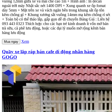
vuông 12mm giữa xe và mái che cao 1m + Hình ảnh : In decan
ngoài trời máy Nhật sắc nét 1400 DPI + Xung quanh xe ốp fomat
dày 5mm + Mặt trên xe và vách ngăn bên trong khung sắt ốp tôn
kẽm chống gỉ + Khung xương sắt vuông 14mm mạ kẽm chống rỉ sét
+ Toàn bộ có thể tháo lắp, gấp gọn dễ di chuyển Bảng Giá : Liên hệ
093 443 0323 Thích hợp: cho các bạn trẻ kinh doanh ít vốn mở bán
trà sữa, cà phê lưu động, hoặc các đại lý muốn mở rộng kênh bán
hàng lưu động
Xem
Mua ngay
Quầy xe lắp ráp bán cafe di động nhãn hàng
GOGO