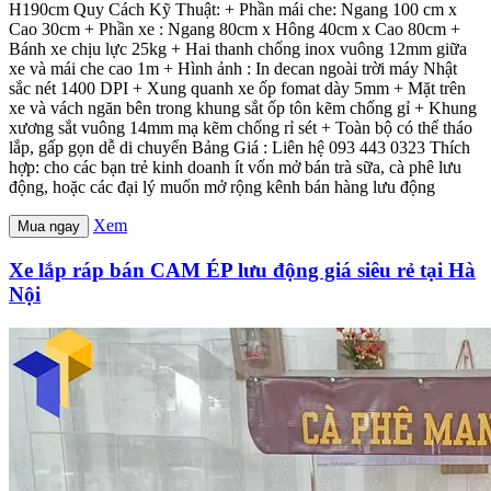
H190cm Quy Cách Kỹ Thuật: + Phần mái che: Ngang 100 cm x
Cao 30cm + Phần xe : Ngang 80cm x Hông 40cm x Cao 80cm +
Bánh xe chịu lực 25kg + Hai thanh chống inox vuông 12mm giữa
xe và mái che cao 1m + Hình ảnh : In decan ngoài trời máy Nhật
sắc nét 1400 DPI + Xung quanh xe ốp fomat dày 5mm + Mặt trên
xe và vách ngăn bên trong khung sắt ốp tôn kẽm chống gỉ + Khung
xương sắt vuông 14mm mạ kẽm chống rỉ sét + Toàn bộ có thể tháo
lắp, gấp gọn dễ di chuyển Bảng Giá : Liên hệ 093 443 0323 Thích
hợp: cho các bạn trẻ kinh doanh ít vốn mở bán trà sữa, cà phê lưu
động, hoặc các đại lý muốn mở rộng kênh bán hàng lưu động
Xem
Mua ngay
Xe lắp ráp bán CAM ÉP lưu động giá siêu rẻ tại Hà
Nội