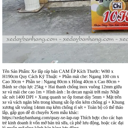
Tên Sản Phẩm: Xe lắp ráp bán CAM ÉP Kích Thước: W80 x
H190cm Quy Cách Kỹ Thuật: + Phần mái che: Ngang 100 cm x
Cao 30cm + Phần xe : Ngang 80cm x Hông 40cm x Cao 80cm +
Bánh xe chịu lực 25kg + Hai thanh chống inox vuông 12mm giữa
xe và mái che cao 1m + Hình ảnh : In decan ngoài trời máy Nhật
sắc nét 1400 DPI + Xung quanh xe ốp fomat dày 5mm + Mặt trên
xe và vách ngăn bên trong khung sắt ốp tôn kẽm chống gỉ + Khung
xương sắt vuông 14mm mạ kẽm chống rỉ sét + Toàn bộ có thể tháo
lắp, gấp gọn dễ di chuyển Xem mẫu khác:
https://xedaybanhang.com/quay-xe-lap-rap Thích hợp: cho các bạn
trẻ kinh doanh ít vốn mở bán trà sữa, cà phê lưu động, hoặc các đại
lý muốn mở rộng kênh bán hàng lưu động