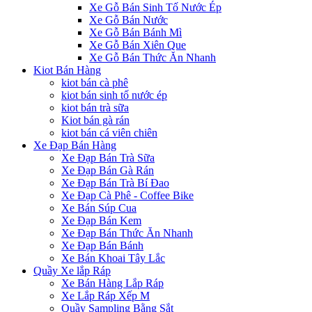
Xe Gỗ Bán Sinh Tố Nước Ép
Xe Gỗ Bán Nước
Xe Gỗ Bán Bánh Mì
Xe Gỗ Bán Xiên Que
Xe Gỗ Bán Thức Ăn Nhanh
Kiot Bán Hàng
kiot bán cà phê
kiot bán sinh tố nước ép
kiot bán trà sữa
Kiot bán gà rán
kiot bán cá viên chiên
Xe Đạp Bán Hàng
Xe Đạp Bán Trà Sữa
Xe Đạp Bán Gà Rán
Xe Đạp Bán Trà Bí Đao
Xe Đạp Cà Phê - Coffee Bike
Xe Bán Súp Cua
Xe Đạp Bán Kem
Xe Đạp Bán Thức Ăn Nhanh
Xe Đạp Bán Bánh
Xe Bán Khoai Tây Lắc
Quầy Xe lắp Ráp
Xe Bán Hàng Lắp Ráp
Xe Lắp Ráp Xếp M
Quầy Sampling Bằng Sắt