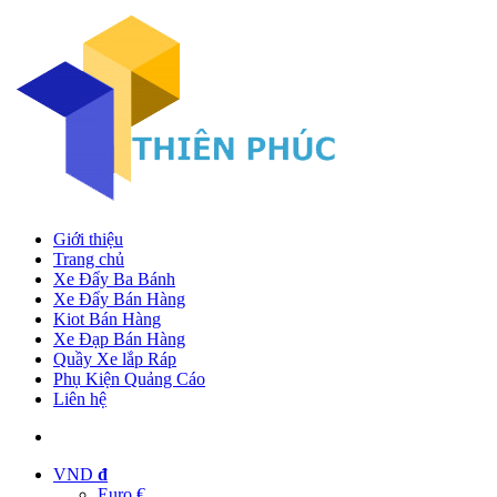
Giới thiệu
Trang chủ
Xe Đẩy Ba Bánh
Xe Đẩy Bán Hàng
Kiot Bán Hàng
Xe Đạp Bán Hàng
Quầy Xe lắp Ráp
Phụ Kiện Quảng Cáo
Liên hệ
VND
đ
Euro €