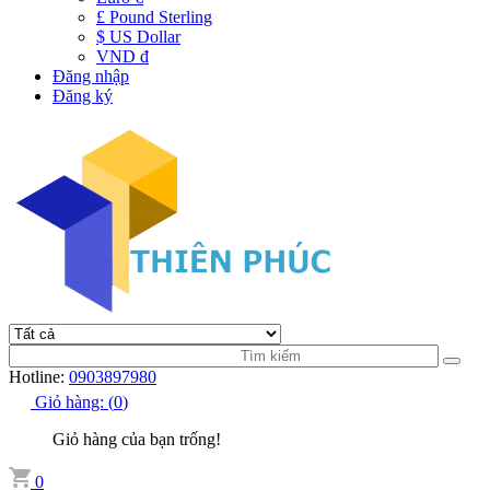
£ Pound Sterling
$ US Dollar
VND đ
Đăng nhập
Đăng ký
Hotline:
0903897980
Giỏ hàng:
(
0
)
Giỏ hàng của bạn trống!
0