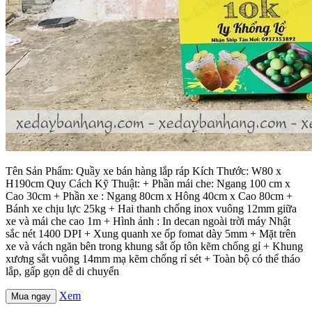
Tên Sản Phẩm: Quầy xe bán hàng lắp ráp Kích Thước: W80 x
H190cm Quy Cách Kỹ Thuật: + Phần mái che: Ngang 100 cm x
Cao 30cm + Phần xe : Ngang 80cm x Hông 40cm x Cao 80cm +
Bánh xe chịu lực 25kg + Hai thanh chống inox vuông 12mm giữa
xe và mái che cao 1m + Hình ảnh : In decan ngoài trời máy Nhật
sắc nét 1400 DPI + Xung quanh xe ốp fomat dày 5mm + Mặt trên
xe và vách ngăn bên trong khung sắt ốp tôn kẽm chống gỉ + Khung
xương sắt vuông 14mm mạ kẽm chống rỉ sét + Toàn bộ có thể tháo
lắp, gấp gọn dễ di chuyển
Xem
Mua ngay