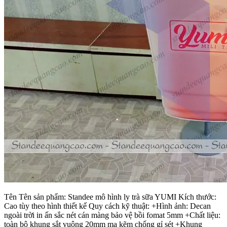
Tên Tên sản phẩm: Standee mô hình ly trà sữa YUMI Kích thước:
Cao tùy theo hình thiết kế Quy cách kỹ thuật: +Hình ảnh: Decan
ngoài trời in ấn sắc nét cán màng bảo vệ bồi fomat 5mm +Chất liệu:
toàn bộ khung sắt vuông 20mm mạ kẽm chống gỉ sét +Khung