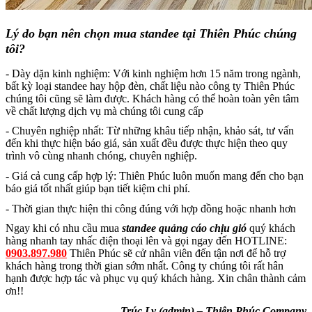
Lý do bạn nên chọn mua standee tại Thiên Phúc chúng
tôi?
- Dày dặn kinh nghiệm: Với kinh nghiệm hơn 15 năm trong ngành,
bất kỳ loại standee hay hộp đèn, chất liệu nào công ty Thiên Phúc
chúng tôi cũng sẽ làm được. Khách hàng có thể hoàn toàn yên tâm
về chất lượng dịch vụ mà chúng tôi cung cấp
- Chuyên nghiệp nhất: Từ những khâu tiếp nhận, khảo sát, tư vấn
đến khi thực hiện báo giá, sản xuất đều được thực hiện theo quy
trình vô cùng nhanh chóng, chuyên nghiệp.
- Giá cả cung cấp hợp lý: Thiên Phúc luôn muốn mang đến cho bạn
báo giá tốt nhất giúp bạn tiết kiệm chi phí.
- Thời gian thực hiện thi công đúng với hợp đồng hoặc nhanh hơn
Ngay khi có nhu cầu mua
standee quảng cáo chịu gió
quý khách
hàng nhanh tay nhấc điện thoại lên và gọi ngay đến HOTLINE:
0903.897.980
Thiên Phúc sẽ cử nhân viên đến tận nơi để hỗ trợ
khách hàng trong thời gian sớm nhất. Công ty chúng tôi rất hân
hạnh được hợp tác và phục vụ quý khách hàng. Xin chân thành cảm
ơn!!
Trúc Ly (admin) – Thiên Phúc Company