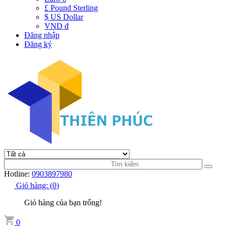
£ Pound Sterling
$ US Dollar
VND đ
Đăng nhập
Đăng ký
Hotline:
0903897980
Giỏ hàng:
(
0
)
Giỏ hàng của bạn trống!
0