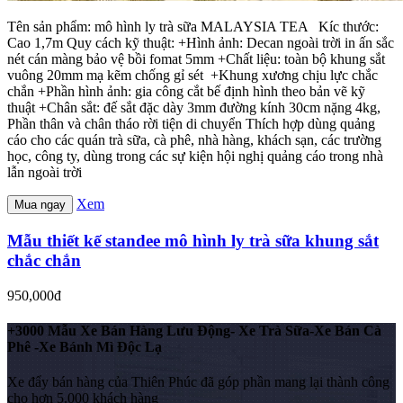
Tên sản phẩm: mô hình ly trà sữa MALAYSIA TEA Kíc thước:
Cao 1,7m Quy cách kỹ thuật: +Hình ảnh: Decan ngoài trời in ấn sắc
nét cán màng bảo vệ bồi fomat 5mm +Chất liệu: toàn bộ khung sắt
vuông 20mm mạ kẽm chống gỉ sét +Khung xương chịu lực chắc
chắn +Phần hình ảnh: gia công cắt bế định hình theo bản vẽ kỹ
thuật +Chân sắt: đế sắt đặc dày 3mm đường kính 30cm nặng 4kg,
Phần thân và chân tháo rời tiện di chuyển Thích hợp dùng quảng
cáo cho các quán trà sữa, cà phê, nhà hàng, khách sạn, các trường
học, công ty, dùng trong các sự kiện hội nghị quảng cáo trong nhà
lẫn ngoài trời
Xem
Mua ngay
Mẫu thiết kế standee mô hình ly trà sữa khung sắt
chắc chắn
950,000đ
+3000 Mẫu Xe Bán Hàng Lưu Động- Xe Trà Sữa-Xe Bán Cà
Phê -Xe Bánh Mì Độc Lạ
Xe đẩy bán hàng của Thiên Phúc đã góp phần mang lại thành công
cho hơn 5.000 khách hàng