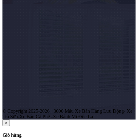
© Copyright 2025-2026 +3000 Mẫu Xe Bán Hàng Lưu Động- Xe
Trà Sữa-Xe Bán Cà Phê -Xe Bánh Mì Độc Lạ.
×
Giỏ hàng