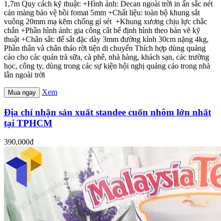
1,7m Quy cách kỹ thuật: +Hình ảnh: Decan ngoài trời in ấn sắc nét
cán màng bảo vệ bồi fomat 5mm +Chất liệu: toàn bộ khung sắt
vuông 20mm mạ kẽm chống gỉ sét +Khung xương chịu lực chắc
chắn +Phần hình ảnh: gia công cắt bế định hình theo bản vẽ kỹ
thuật +Chân sắt: đế sắt đặc dày 3mm đường kính 30cm nặng 4kg,
Phần thân và chân tháo rời tiện di chuyển Thích hợp dùng quảng
cáo cho các quán trà sữa, cà phê, nhà hàng, khách sạn, các trường
học, công ty, dùng trong các sự kiện hội nghị quảng cáo trong nhà
lẫn ngoài trời
Xem
Mua ngay
Địa chỉ nhận sản xuất standee cuốn nhôm lớn nhất
tại TPHCM
390,000đ