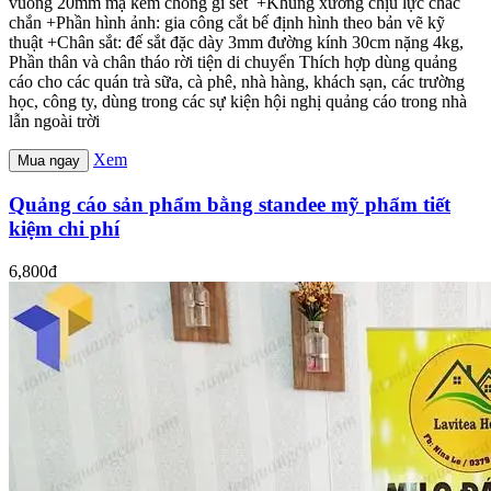
vuông 20mm mạ kẽm chống gỉ sét +Khung xương chịu lực chắc
chắn +Phần hình ảnh: gia công cắt bế định hình theo bản vẽ kỹ
thuật +Chân sắt: đế sắt đặc dày 3mm đường kính 30cm nặng 4kg,
Phần thân và chân tháo rời tiện di chuyển Thích hợp dùng quảng
cáo cho các quán trà sữa, cà phê, nhà hàng, khách sạn, các trường
học, công ty, dùng trong các sự kiện hội nghị quảng cáo trong nhà
lẫn ngoài trời
Xem
Mua ngay
Quảng cáo sản phẩm bằng standee mỹ phẩm tiết
kiệm chi phí
6,800đ