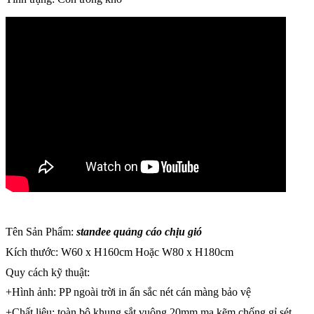
Tên Sản Phẩm:
standee quảng cáo chịu gió
Kích thước: W60 x H160cm Hoặc W80 x H180cm
Quy cách kỹ thuật:
+Hình ảnh: PP ngoài trời in ấn sắc nét cán màng bảo vệ
+Chất liệu: toàn bộ khung sắt vuông 20mm mạ kẽm chống gỉ sét