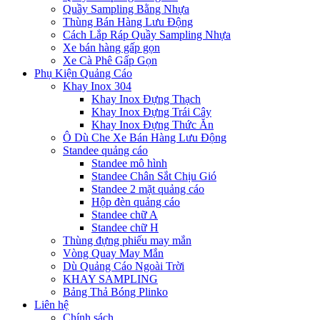
Quầy Sampling Bằng Nhựa
Thùng Bán Hàng Lưu Động
Cách Lắp Ráp Quầy Sampling Nhựa
Xe bán hàng gấp gọn
Xe Cà Phê Gấp Gọn
Phụ Kiện Quảng Cáo
Khay Inox 304
Khay Inox Đựng Thạch
Khay Inox Đựng Trái Cây
Khay Inox Đựng Thức Ăn
Ô Dù Che Xe Bán Hàng Lưu Động
Standee quảng cáo
Standee mô hình
Standee Chân Sắt Chịu Gió
Standee 2 mặt quảng cáo
Hộp đèn quảng cáo
Standee chữ A
Standee chữ H
Thùng đựng phiếu may mắn
Vòng Quay May Mắn
Dù Quảng Cáo Ngoài Trời
KHAY SAMPLING
Bảng Thả Bóng Plinko
Liên hệ
Chính sách