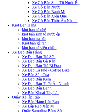
Xe Gỗ Bán Sinh Tố Nước Ép
Xe Gỗ Bán Nước
Xe Gỗ Bán Bánh Mì
Xe Gỗ Bán Xiên Que
Xe Gỗ Bán Thức Ăn Nhanh
Kiot Bán Hàng
kiot bán cà phê
kiot bán sinh tố nước ép
kiot bán trà sữa
Kiot bán gà rán
kiot bán cá viên chiên
Xe Đạp Bán Hàng
Xe Đạp Bán Trà Sữa
Xe Đạp Bán Gà Rán
Xe Đạp Bán Trà Bí Đao
Xe Đạp Cà Phê - Coffee Bike
Xe Bán Súp Cua
Xe Đạp Bán Kem
Xe Đạp Bán Thức Ăn Nhanh
Xe Đạp Bán Bánh
Xe Bán Khoai Tây Lắc
Quầy Xe lắp Ráp
Xe Bán Hàng Lắp Ráp
Xe Lắp Ráp Xếp M
Quầy Sampling Bằng Sắt