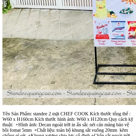
Tên Sản Phẩm: standee 2 mặt CHEF COOK Kích thước tổng thể :
W60 x H160cm Kích thước hình ảnh: W60 x H120cm Quy cách kỹ
thuật: +Hình ảnh: Decan ngoài trời in ấn sắc nét cán màng bảo vệ
bồi fomat 5mm +Chất liệu: toàn bộ khung sắt vuông 20mm kẽm
chống gỉ sét +Khung xương chịu lực cố định +Chân sắt ngoài trời