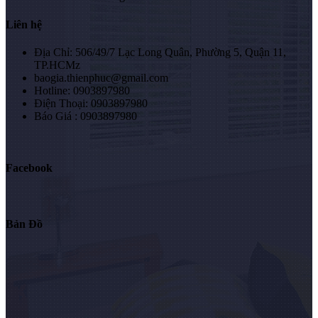
Liên hệ
Địa Chỉ: 506/49/7 Lạc Long Quân, Phường 5, Quận 11,
TP.HCMz
baogia.thienphuc@gmail.com
Hotline: 0903897980
Điện Thoại: 0903897980
Báo Giá : 0903897980
Facebook
Bản Đồ