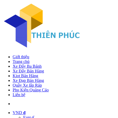
Giới thiệu
Trang chủ
Xe Đẩy Ba Bánh
Xe Đẩy Bán Hàng
Kiot Bán Hàng
Xe Đạp Bán Hàng
Quầy Xe lắp Ráp
Phụ Kiện Quảng Cáo
Liên hệ
VND
đ
Euro €