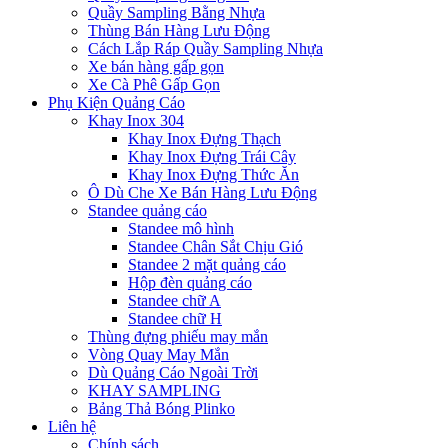
Quầy Sampling Bằng Nhựa
Thùng Bán Hàng Lưu Động
Cách Lắp Ráp Quầy Sampling Nhựa
Xe bán hàng gấp gọn
Xe Cà Phê Gấp Gọn
Phụ Kiện Quảng Cáo
Khay Inox 304
Khay Inox Đựng Thạch
Khay Inox Đựng Trái Cây
Khay Inox Đựng Thức Ăn
Ô Dù Che Xe Bán Hàng Lưu Động
Standee quảng cáo
Standee mô hình
Standee Chân Sắt Chịu Gió
Standee 2 mặt quảng cáo
Hộp đèn quảng cáo
Standee chữ A
Standee chữ H
Thùng đựng phiếu may mắn
Vòng Quay May Mắn
Dù Quảng Cáo Ngoài Trời
KHAY SAMPLING
Bảng Thả Bóng Plinko
Liên hệ
Chính sách