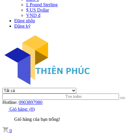
£ Pound Sterling
$ US Dollar
VND đ
Đăng nhập
Đăng ký
Hotline:
0903897980
Giỏ hàng:
(
0
)
Giỏ hàng của bạn trống!
0