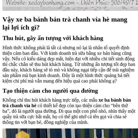
Vậy
xe ba bánh bán trà chanh vỉa hè
mang
lại lợi ích gì?
Thu hút, gây ấn tượng với khách hàng
Hình thức không phải là tất cả nhưng nó lại là nhân tố quyết định
thiện cảm ban đầu. Với kinh doanh trà sữa bằng xe bán hàng cũng
vậy. Nếu có kiểu dáng đẹp mắt, hiện đại với nhiều chi tiết sinh động
thì chắc chắn sẽ thu hút khách hàng. Từ những ấn tượng tốt đẹp ban
đầu này, khách hàng sẽ tò mò và không ngại tiếp cận để trải nghiệm
sản phẩm mà bạn kinh doanh. Đây là một hình thức quảng bá tiết
kiệm chi phí mà vẫn mang đến hiệu quả cao phải không ạ?
Tạo thiện cảm cho người qua đường
Không chỉ thu hút khách hàng trực tiếp, các mẫu
xe ba bánh bán
trà chanh vỉa hè
có thiết kế đẹp còn tạo thiện cảm cho “bên thứ
ba”, đó là người qua đường. Đi qua một con phố nhỏ, nhìn thấy một
quầy trà sữa cực bắt mắt, họ có thể ghi nhớ cả tên gọi và chia sẻ
thông tin với bạn bè, đồng nghiệp của mình.