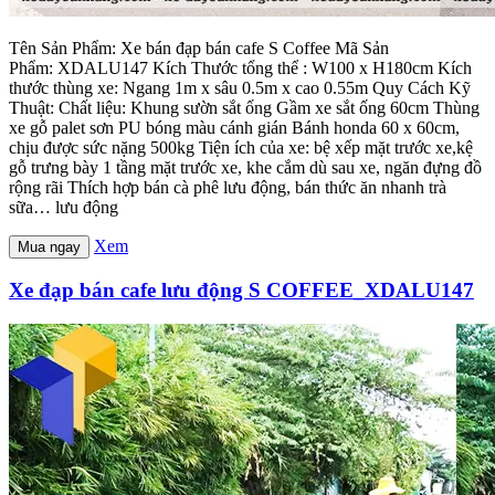
Tên Sản Phẩm: Xe bán đạp bán cafe S Coffee Mã Sản
Phẩm: XDALU147 Kích Thước tổng thể : W100 x H180cm Kích
thước thùng xe: Ngang 1m x sâu 0.5m x cao 0.55m Quy Cách Kỹ
Thuật: Chất liệu: Khung sườn sắt ống Gầm xe sắt ống 60cm Thùng
xe gỗ palet sơn PU bóng màu cánh gián Bánh honda 60 x 60cm,
chịu được sức nặng 500kg Tiện ích của xe: bệ xếp mặt trước xe,kệ
gỗ trưng bày 1 tầng mặt trước xe, khe cắm dù sau xe, ngăn đựng đồ
rộng rãi Thích hợp bán cà phê lưu động, bán thức ăn nhanh trà
sữa… lưu động
Xem
Mua ngay
Xe đạp bán cafe lưu động S COFFEE_XDALU147