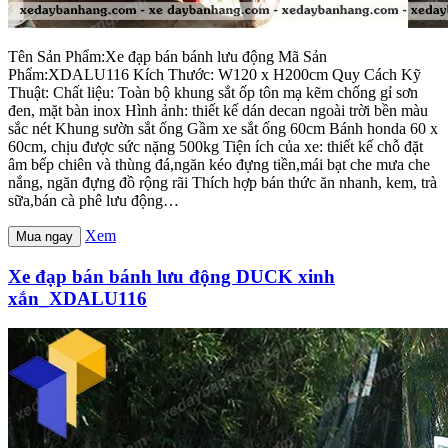
Tên Sản Phẩm:Xe đạp bán bánh lưu động Mã Sản
Phẩm:XDALU116 Kích Thước: W120 x H200cm Quy Cách Kỹ
Thuật: Chất liệu: Toàn bộ khung sắt ốp tôn mạ kẽm chống gỉ sơn
đen, mặt bàn inox Hình ảnh: thiết kế dán decan ngoài trời bền màu
sắc nét Khung sườn sắt ống Gầm xe sắt ống 60cm Bánh honda 60 x
60cm, chịu được sức nặng 500kg Tiện ích của xe: thiết kế chỗ đặt
âm bếp chiên và thùng đá,ngăn kéo đựng tiền,mái bạt che mưa che
nắng, ngăn đựng đồ rộng rãi Thích hợp bán thức ăn nhanh, kem, trà
sữa,bán cà phê lưu động…
Xem
Mua ngay
Xe đạp bán bánh lưu động DUCK xinh
xắn_XDALU116