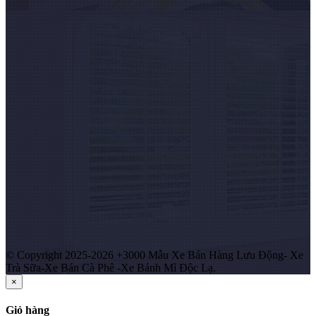
© Copyright 2025-2026 +3000 Mẫu Xe Bán Hàng Lưu Động- Xe
Trà Sữa-Xe Bán Cà Phê -Xe Bánh Mì Độc Lạ.
×
Giỏ hàng