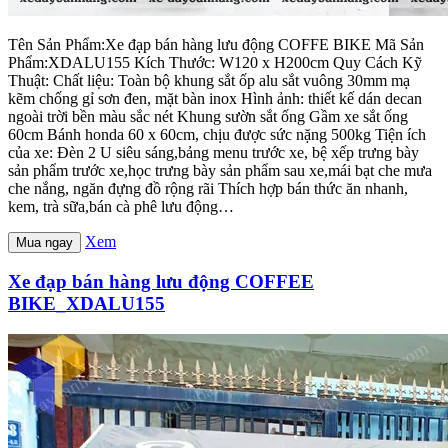
Tên Sản Phẩm:Xe đạp bán hàng lưu động COFFE BIKE Mã Sản
Phẩm:XDALU155 Kích Thước: W120 x H200cm Quy Cách Kỹ
Thuật: Chất liệu: Toàn bộ khung sắt ốp alu sắt vuông 30mm mạ
kẽm chống gỉ sơn đen, mặt bàn inox Hình ảnh: thiết kế dán decan
ngoài trời bền màu sắc nét Khung sườn sắt ống Gầm xe sắt ống
60cm Bánh honda 60 x 60cm, chịu được sức nặng 500kg Tiện ích
của xe: Đèn 2 U siêu sáng,bảng menu trước xe, bệ xếp trưng bày
sản phẩm trước xe,học trưng bày sản phẩm sau xe,mái bạt che mưa
che nắng, ngăn đựng đồ rộng rãi Thích hợp bán thức ăn nhanh,
kem, trà sữa,bán cà phê lưu động…
Xem
Mua ngay
Xe đạp bán hàng lưu động COFFEE
BIKE_XDALU155