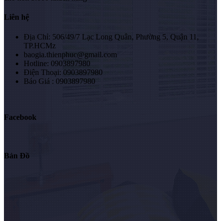
Liên hệ
Địa Chỉ: 506/49/7 Lạc Long Quân, Phường 5, Quận 11,
TP.HCMz
baogia.thienphuc@gmail.com
Hotline: 0903897980
Điện Thoại: 0903897980
Báo Giá : 0903897980
Facebook
Bản Đồ