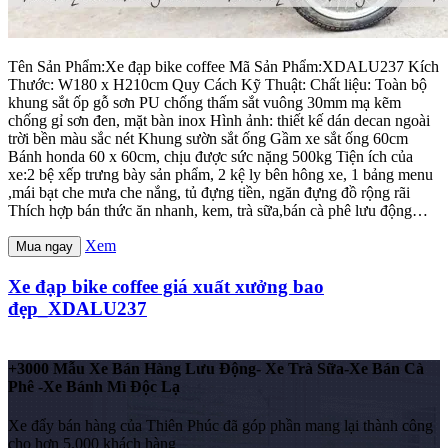
Tên Sản Phẩm:Xe đạp bike coffee Mã Sản Phẩm:XDALU237 Kích
Thước: W180 x H210cm Quy Cách Kỹ Thuật: Chất liệu: Toàn bộ
khung sắt ốp gỗ sơn PU chống thấm sắt vuông 30mm mạ kẽm
chống gỉ sơn đen, mặt bàn inox Hình ảnh: thiết kế dán decan ngoài
trời bền màu sắc nét Khung sườn sắt ống Gầm xe sắt ống 60cm
Bánh honda 60 x 60cm, chịu được sức nặng 500kg Tiện ích của
xe:2 bệ xếp trưng bày sản phẩm, 2 kệ ly bên hông xe, 1 bảng menu
,mái bạt che mưa che nắng, tủ đựng tiền, ngăn đựng đồ rộng rãi
Thích hợp bán thức ăn nhanh, kem, trà sữa,bán cà phê lưu động…
Xem
Mua ngay
Xe đạp bike coffee giá xuất xưởng bao
đẹp_XDALU237
+3000 Mẫu Xe Bán Hàng Lưu Động- Xe Trà Sữa-Xe Bán Cà
Phê -Xe Bánh Mì Độc Lạ
Xe đẩy bán hàng của Thiên Phúc đã góp phần mang lại thành công
cho hơn 5.000 khách hàng