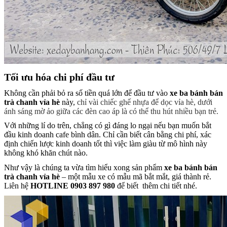
Tối ưu hóa chi phí đầu tư
Không cần phải bỏ ra số tiền quá lớn để đầu tư vào
xe ba bánh bán
trà chanh vỉa hè
này,
chỉ vài chiếc ghế nhựa để dọc vỉa
hè, dưới
ánh sáng mờ ảo giữa các đèn cao áp là có thể thu hút nhiều bạn trẻ.
Với những lí do trên, chẳng có gì đáng lo ngại nếu bạn muốn bắt
đầu kinh doanh cafe bình dân. Chỉ cần biết cân bằng chi phí, xác
định chiến lược kinh doanh tốt thì việc làm giàu từ mô hình này
không khó khăn chút nào.
Như vậy là chúng ta vừa tìm hiểu xong sản phẩm
xe ba bánh bán
trà chanh vỉa hè
– một mẫu xe có mẫu mã bắt mắt, giá thành rẻ.
Liên hệ
HOTLINE 0903 897 980
để biết thêm chi tiết nhé.