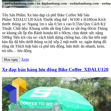
Tên Sản Phẩm: Xe bán đạp cà phê Bike Coffee Mã Sản
Phẩm: XDALU120 Kích Thước tổng thể : W100 x H180cm Kích
thước thùng xe: Ngang 1m x sâu 0.5m x cao 0.55m Quy Cách Kỹ
Thuật: Chất liệu: Khung sườn sắt ống Gầm xe sắt ống 60cm Thùng
xe khung sắt ốp tôn Bánh honda 60 x 60cm, chịu được sức nặng
500kg Tiện ích của xe: vách kính dựng chống bụi, cừa lùa trên mặt
bàn lấy đá bên dưới thùng xe,bệ xếp 2 mặt trước xe, ngăn đựng đồ
rộng rãi Thích hợp bán cà phê lưu động, bán thức ăn nhanh, kem,
trà sữa… lưu động
Xem
Mua ngay
Xe đạp bán hàng lưu động Bike Coffee_XDALU120