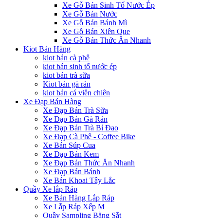
Xe Gỗ Bán Sinh Tố Nước Ép
Xe Gỗ Bán Nước
Xe Gỗ Bán Bánh Mì
Xe Gỗ Bán Xiên Que
Xe Gỗ Bán Thức Ăn Nhanh
Kiot Bán Hàng
kiot bán cà phê
kiot bán sinh tố nước ép
kiot bán trà sữa
Kiot bán gà rán
kiot bán cá viên chiên
Xe Đạp Bán Hàng
Xe Đạp Bán Trà Sữa
Xe Đạp Bán Gà Rán
Xe Đạp Bán Trà Bí Đao
Xe Đạp Cà Phê - Coffee Bike
Xe Bán Súp Cua
Xe Đạp Bán Kem
Xe Đạp Bán Thức Ăn Nhanh
Xe Đạp Bán Bánh
Xe Bán Khoai Tây Lắc
Quầy Xe lắp Ráp
Xe Bán Hàng Lắp Ráp
Xe Lắp Ráp Xếp M
Quầy Sampling Bằng Sắt