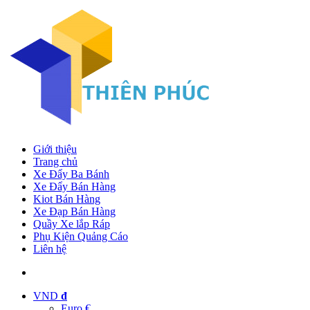
Giới thiệu
Trang chủ
Xe Đẩy Ba Bánh
Xe Đẩy Bán Hàng
Kiot Bán Hàng
Xe Đạp Bán Hàng
Quầy Xe lắp Ráp
Phụ Kiện Quảng Cáo
Liên hệ
VND
đ
Euro €