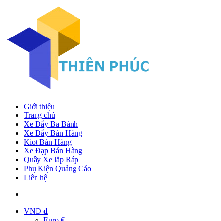
Giới thiệu
Trang chủ
Xe Đẩy Ba Bánh
Xe Đẩy Bán Hàng
Kiot Bán Hàng
Xe Đạp Bán Hàng
Quầy Xe lắp Ráp
Phụ Kiện Quảng Cáo
Liên hệ
VND
đ
Euro €