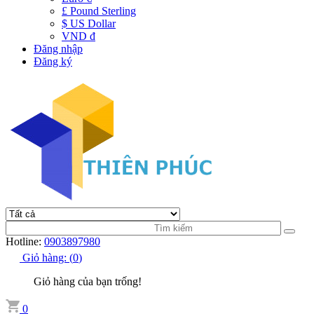
£ Pound Sterling
$ US Dollar
VND đ
Đăng nhập
Đăng ký
Hotline:
0903897980
Giỏ hàng:
(
0
)
Giỏ hàng của bạn trống!
0