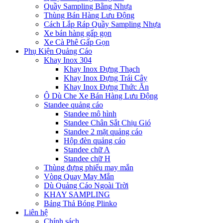
Quầy Sampling Bằng Nhựa
Thùng Bán Hàng Lưu Động
Cách Lắp Ráp Quầy Sampling Nhựa
Xe bán hàng gấp gọn
Xe Cà Phê Gấp Gọn
Phụ Kiện Quảng Cáo
Khay Inox 304
Khay Inox Đựng Thạch
Khay Inox Đựng Trái Cây
Khay Inox Đựng Thức Ăn
Ô Dù Che Xe Bán Hàng Lưu Động
Standee quảng cáo
Standee mô hình
Standee Chân Sắt Chịu Gió
Standee 2 mặt quảng cáo
Hộp đèn quảng cáo
Standee chữ A
Standee chữ H
Thùng đựng phiếu may mắn
Vòng Quay May Mắn
Dù Quảng Cáo Ngoài Trời
KHAY SAMPLING
Bảng Thả Bóng Plinko
Liên hệ
Chính sách