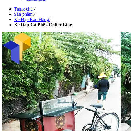
Trang chủ
/
Sản phẩm
/
Xe Đạp Bán Hàng
/
Xe Đạp Cà Phê - Coffee Bike