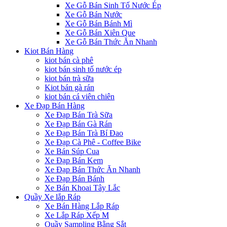
Xe Gỗ Bán Sinh Tố Nước Ép
Xe Gỗ Bán Nước
Xe Gỗ Bán Bánh Mì
Xe Gỗ Bán Xiên Que
Xe Gỗ Bán Thức Ăn Nhanh
Kiot Bán Hàng
kiot bán cà phê
kiot bán sinh tố nước ép
kiot bán trà sữa
Kiot bán gà rán
kiot bán cá viên chiên
Xe Đạp Bán Hàng
Xe Đạp Bán Trà Sữa
Xe Đạp Bán Gà Rán
Xe Đạp Bán Trà Bí Đao
Xe Đạp Cà Phê - Coffee Bike
Xe Bán Súp Cua
Xe Đạp Bán Kem
Xe Đạp Bán Thức Ăn Nhanh
Xe Đạp Bán Bánh
Xe Bán Khoai Tây Lắc
Quầy Xe lắp Ráp
Xe Bán Hàng Lắp Ráp
Xe Lắp Ráp Xếp M
Quầy Sampling Bằng Sắt