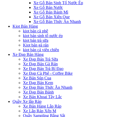
Xe Gỗ Bán Sinh Tố Nước Ép
Xe Gỗ Bán Nước
Xe Gỗ Bán Bánh Mì
Xe Gỗ Bán Xiên Que
Xe Gỗ Bán Thức Ăn Nhanh
Kiot Bán Hàng
kiot bán cà phê
kiot bán sinh tố nước ép
kiot bán trà sữa
Kiot bán gà rán
kiot bán cá viên chiên
Xe Đạp Bán Hàng
Xe Đạp Bán Trà Sữa
Xe Đạp Bán Gà Rán
Xe Đạp Bán Trà Bí Đao
Xe Đạp Cà Phê - Coffee Bike
Xe Bán Súp Cua
Xe Đạp Bán Kem
Xe Đạp Bán Thức Ăn Nhanh
Xe Đạp Bán Bánh
Xe Bán Khoai Tây Lắc
Quầy Xe lắp Ráp
Xe Bán Hàng Lắp Ráp
Xe Lắp Ráp Xếp M
Quầy Sampling Bằng Sắt