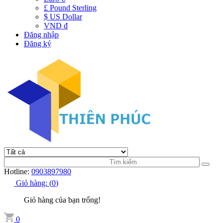
£ Pound Sterling
$ US Dollar
VND đ
Đăng nhập
Đăng ký
Hotline:
0903897980
Giỏ hàng:
(
0
)
Giỏ hàng của bạn trống!
0