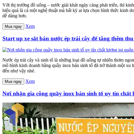
Với thị trường đồ uống – nước giải khát ngày càng phát triển, thì k
hiệu quả là cả một nghệ thuật mà bất kỳ ai lựa chọn hình thức kinh 
dễ dàng hơn.
Xem
Mua ngay
Start up xe sắt bán nước ép trái cây để tăng thêm th
Nước ép trái cây và sinh tố là những loại đồ uống tự nhiên thơm ngo
mô hình kinh doanh bằng quầy inox bán sinh tố đã trở thành một xu hư
đến như vậy nhé.
Xem
Mua ngay
Nơi nhận gia công quầy inox bán sinh tố uy tín chất 