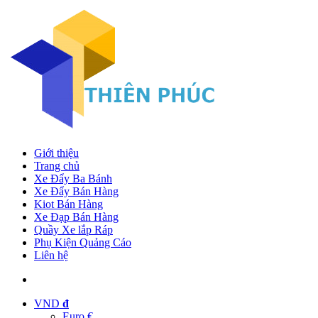
Giới thiệu
Trang chủ
Xe Đẩy Ba Bánh
Xe Đẩy Bán Hàng
Kiot Bán Hàng
Xe Đạp Bán Hàng
Quầy Xe lắp Ráp
Phụ Kiện Quảng Cáo
Liên hệ
VND
đ
Euro €