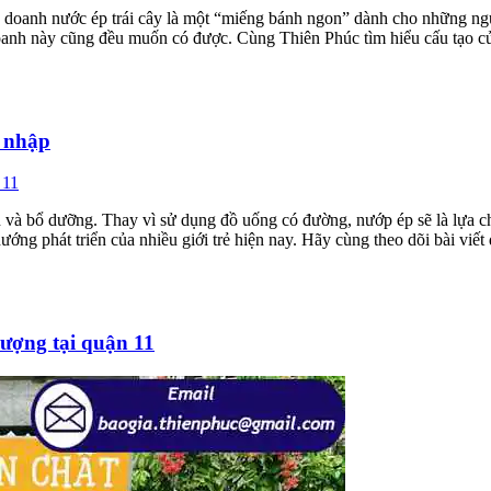
inh doanh nước ép trái cây là một “miếng bánh ngon” dành cho những n
doanh này cũng đều muốn có được. Cùng Thiên Phúc tìm hiểu cấu tạo của
u nhập
n và bổ dưỡng. Thay vì sử dụng đồ uống có đường, nướp ép sẽ là lựa ch
ớng phát triển của nhiều giới trẻ hiện nay. Hãy cùng theo dõi bài viết
lượng tại quận 11