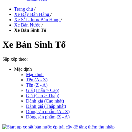
Trang chủ
/
Xe Đẩy Bán Hàng
/
Xe Sắt - Inox Bán Hàng
/
Xe Bán Nước
/
Xe Bán Sinh Tố
Xe Bán Sinh Tố
Sắp xếp theo:
Mặc định
Mặc định
Tên (A - Z)
Tên (Z - A)
Giá (Thấp > Cao)
Giá (Cao > Thấp)
Đánh giá (Cao nhất)
Đánh giá (Thấp nhất)
Dòng sản phẩm (A - Z)
Dòng sản phẩm (Z - A)