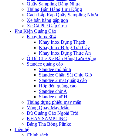
Quầy Sampling Bằng Nhựa
Thùng Bán Hàng Lưu Động
Cách Lắp Ráp Quầy Sampling Nhựa
Xe bán hàng gấp gọn
Xe Cà Phê Gấp Gọn
Phụ Kiện Quảng Cáo
Khay Inox 304
Khay Inox Đựng Thạch
Khay Inox Đựng Trái Cây
Khay Inox Đựng Thức Ăn
Ô Dù Che Xe Bán Hàng Lưu Động
Standee quảng cáo
Standee mô hình
Standee Chân Sắt Chịu Gió
Standee 2 mặt quảng cáo
Hộp đèn quảng cáo
Standee chữ A
Standee chữ H
Thùng đựng phiếu may mắn
Vòng Quay May Mắn
Dù Quảng Cáo Ngoài Trời
KHAY SAMPLING
Bảng Thả Bóng Plinko
Liên hệ
Chính sách